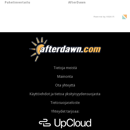
Puhelinvertailu
AfterDawn
"perillinen"
hyypiöille
Powered by HIGH.FI
Tietoja meistä
Mainonta
Ota yhteyttä
Käyttöehdot ja tietoa yksityisyydensuojasta
Tietosuojaseloste
Yhteydet tarjoaa: