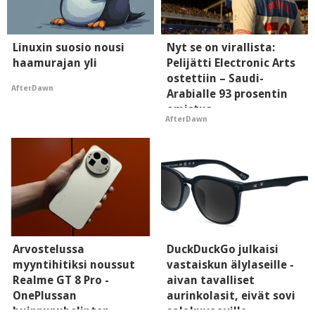
Linuxin suosio nousi
Nyt se on virallista:
haamurajan yli
Pelijätti Electronic Arts
ostettiin – Saudi-
AfterDawn
Arabialle 93 prosentin
omistus
AfterDawn
Arvostelussa
DuckDuckGo julkaisi
myyntihitiksi noussut
vastaiskun älylaseille -
Realme GT 8 Pro -
aivan tavalliset
OnePlussan
aurinkolasit, eivät sovi
huippupuhelinten
salakuvaaville