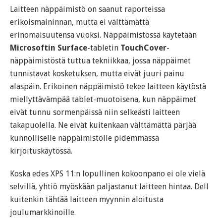
Laitteen näppäimistö on saanut raporteissa
erikoismaininnan, mutta ei välttämättä
erinomaisuutensa vuoksi. Näppäimistössä käytetään
Microsoftin Surface
-tabletin
TouchCover
-
näppäimistöstä tuttua tekniikkaa, jossa näppäimet
tunnistavat kosketuksen, mutta eivät juuri painu
alaspäin. Erikoinen näppäimistö tekee laitteen käytöstä
miellyttävämpää tablet-muotoisena, kun näppäimet
eivät tunnu sormenpäissä niin selkeästi laitteen
takapuolella. Ne eivät kuitenkaan välttämättä pärjää
kunnolliselle näppäimistölle pidemmässä
kirjoituskäytössä.
Koska edes XPS 11:n lopullinen kokoonpano ei ole vielä
selvillä, yhtiö myöskään paljastanut laitteen hintaa. Dell
kuitenkin tähtää laitteen myynnin aloitusta
joulumarkkinoille.