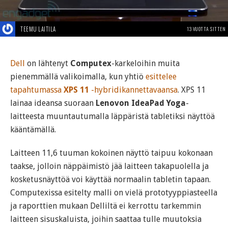
TEEMU LAITILA
13 VUOTTA SITTEN
Dell
on lähtenyt
Computex
-karkeloihin muita
pienemmällä valikoimalla, kun yhtiö
esittelee
tapahtumassa
XPS 11
-hybridikannettavaansa
. XPS 11
lainaa ideansa suoraan
Lenovon IdeaPad Yoga
-
laitteesta muuntautumalla läppäristä tabletiksi näyttöä
kääntämällä.
Laitteen 11,6 tuuman kokoinen näyttö taipuu kokonaan
taakse, jolloin näppäimistö jää laitteen takapuolella ja
kosketusnäyttöä voi käyttää normaalin tabletin tapaan.
Computexissa esitelty malli on vielä prototyyppiasteella
ja raporttien mukaan Delliltä ei kerrottu tarkemmin
laitteen sisuskaluista, joihin saattaa tulle muutoksia