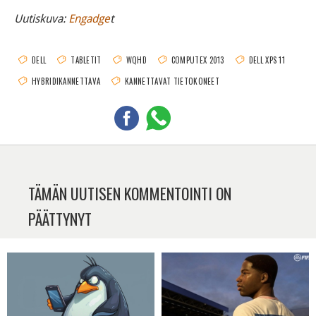
Uutiskuva:
Engadge
t
DELL
TABLETIT
WQHD
COMPUTEX 2013
DELL XPS 11
HYBRIDIKANNETTAVA
KANNETTAVAT TIETOKONEET
TÄMÄN UUTISEN KOMMENTOINTI ON
PÄÄTTYNYT