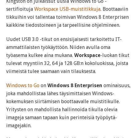
Kingston on julkaissut uusia Windows to Go -
sertifioituja
Workspace USB-muistitikkuja
. Boottaaviin
tikkuihin voi tallentaa toimivan Windows 8 Enterprisen
kaikkine tiedostoineen ja tarpeellisine ohjelmineen.
Uudet USB 3.0 -tikut on ensisijaisesti tarkoitettu IT-
ammattilaisten työkäyttöön. Niiden avulla oma
työasema kulkee aina mukana.
Workspace
-luokan tikut
tulevat myyntiin 32, 64 ja 128 GB:n kokoluokissa, joista
viimeistä tulee saamaan vain tilauksesta.
Windows to Go
on
Windows 8 Enterprisen
ominaisuus,
joka mahdollistaa lähes täysimittaisen Windows-
kokemuksen siirtämisen boottaavalle muistitikulle.
Yritysten on mahdollista hallinnoida tikulla olevia
imageja samaan tapaan kuin perinteisiä työpöytä-
imagejakin.