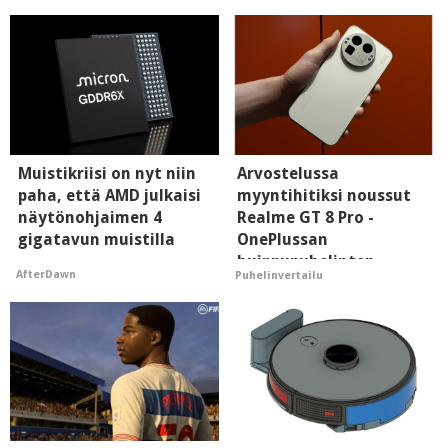
Muistikriisi on nyt niin
Arvostelussa
paha, että AMD julkaisi
myyntihitiksi noussut
näytönohjaimen 4
Realme GT 8 Pro -
gigatavun muistilla
OnePlussan
huippupuhelinten
AfterDawn
Puhelinvertailu
"perillinen"