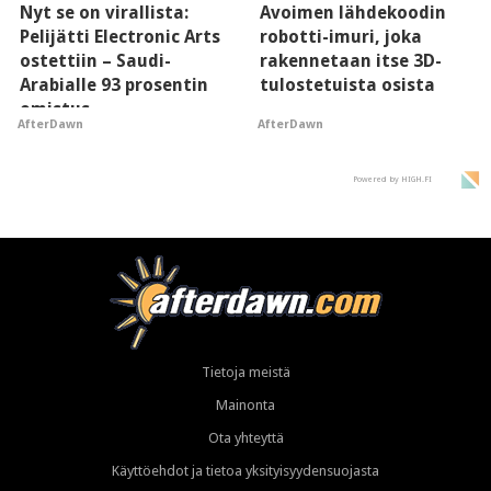
Nyt se on virallista:
Avoimen lähdekoodin
Pelijätti Electronic Arts
robotti-imuri, joka
ostettiin – Saudi-
rakennetaan itse 3D-
Arabialle 93 prosentin
tulostetuista osista
omistus
AfterDawn
AfterDawn
Powered by HIGH.FI
Tietoja meistä
Mainonta
Ota yhteyttä
Käyttöehdot ja tietoa yksityisyydensuojasta