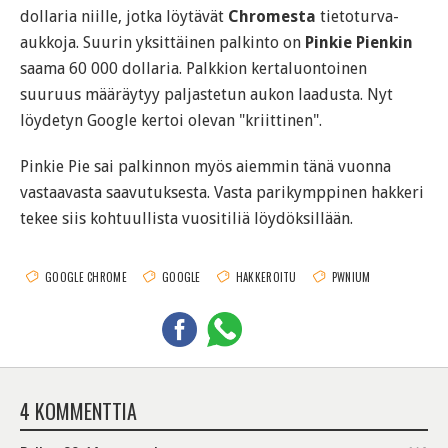
dollaria niille, jotka löytävät
Chromesta
tietoturva-
aukkoja. Suurin yksittäinen palkinto on
Pinkie Pienkin
saama 60 000 dollaria. Palkkion kertaluontoinen
suuruus määräytyy paljastetun aukon laadusta. Nyt
löydetyn Google kertoi olevan "kriittinen".
Pinkie Pie sai palkinnon myös aiemmin tänä vuonna
vastaavasta saavutuksesta. Vasta parikymppinen hakkeri
tekee siis kohtuullista vuositiliä löydöksillään.
GOOGLE CHROME
GOOGLE
HAKKEROITU
PWNIUM
4 KOMMENTTIA