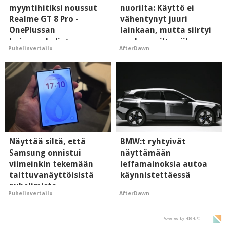
myyntihitiksi noussut
nuorilta: Käyttö ei
Realme GT 8 Pro -
vähentynyt juuri
OnePlussan
lainkaan, mutta siirtyi
huippupuhelinten
vanhemmilta piiloon
Puhelinvertailu
AfterDawn
"perillinen"
Näyttää siltä, että
BMW:t ryhtyivät
Samsung onnistui
näyttämään
viimeinkin tekemään
leffamainoksia autoa
taittuvanäyttöisistä
käynnistettäessä
puhelimista
AfterDawn
Puhelinvertailu
supersuosittuja
Powered by HIGH.FI