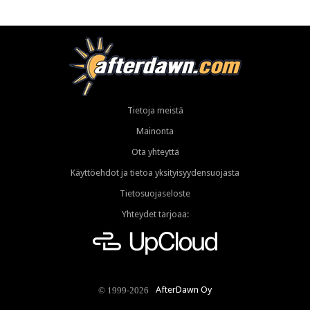
Tietoja meistä
Mainonta
Ota yhteyttä
Käyttöehdot ja tietoa yksityisyydensuojasta
Tietosuojaseloste
Yhteydet tarjoaa:
AfterDawn Oy
© 1999-2026