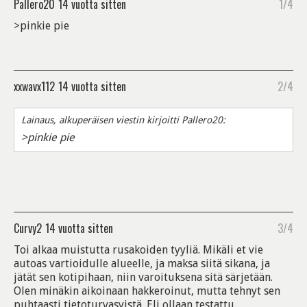
Pallero20
14 vuotta sitten
1/4
>pinkie pie
xxwavx112
14 vuotta sitten
2/4
Lainaus, alkuperäisen viestin kirjoitti Pallero20:
>pinkie pie
Curvy2
14 vuotta sitten
3/4
Toi alkaa muistutta rusakoiden tyyliä. Mikäli et vie
autoas vartioidulle alueelle, ja maksa siitä sikana, ja
jätät sen kotipihaan, niin varoituksena sitä särjetään.
Olen minäkin aikoinaan hakkeroinut, mutta tehnyt sen
puhtaasti tietoturvasyistä. Eli ollaan testattu.