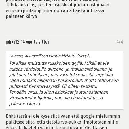
Tehdään virus, ja siten asiakkaat joutuu ostamaan
virustorjuntaohjelmia, oon aina haistanut tässä
palaneen käryä.
johku12
14 vuotta sitten
4/4
Lainaus, alkuperäisen viestin kirjoitti Curvy2:
Toi alkaa muistutta rusakoiden tyyliä. Mikäli et vie
autoas vartioidulle alueelle, ja maksa siitä sikana, ja
jätät sen kotipihaan, niin varoituksena sitä särjetään.
Olen minäkin aikoinaan hakkeroinut, mutta tehnyt sen
puhtaasti tietoturvasyistä. Eli ollaan testattu.
Tehdään virus, ja siten asiakkaat joutuu ostamaan
virustorjuntaohjelmia, oon aina haistanut tässä
palaneen käryä.
Ehkä tässä ei ole kyse siitä vaan että google mielummin
palkitsee siitä, että tietoturva-aukko ilmoitetaan niille
eikä sitä käytetä vääriin tarkoituksiin. Yksittäisen