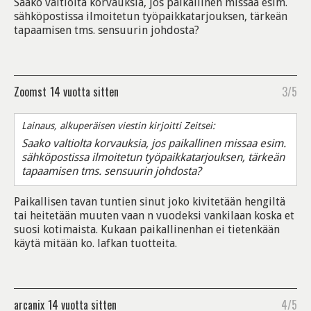
Saako valtiolta korvauksia, jos paikallinen missaa esim.
sähköpostissa ilmoitetun työpaikkatarjouksen, tärkeän
tapaamisen tms. sensuurin johdosta?
Zoomst
14 vuotta sitten
3/5
Lainaus, alkuperäisen viestin kirjoitti Zeitsei:
Saako valtiolta korvauksia, jos paikallinen missaa esim.
sähköpostissa ilmoitetun työpaikkatarjouksen, tärkeän
tapaamisen tms. sensuurin johdosta?
Paikallisen tavan tuntien sinut joko kivitetään hengiltä
tai heitetään muuten vaan n vuodeksi vankilaan koska et
suosi kotimaista. Kukaan paikallinenhan ei tietenkään
käytä mitään ko. lafkan tuotteita.
arcanix
14 vuotta sitten
4/5