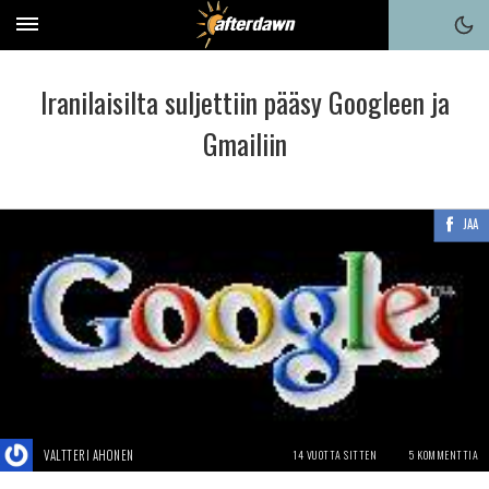
Iranilaisilta suljettiin pääsy Googleen ja
Gmailiin
JAA
VALTTERI AHONEN
14 VUOTTA SITTEN
5 KOMMENTTIA