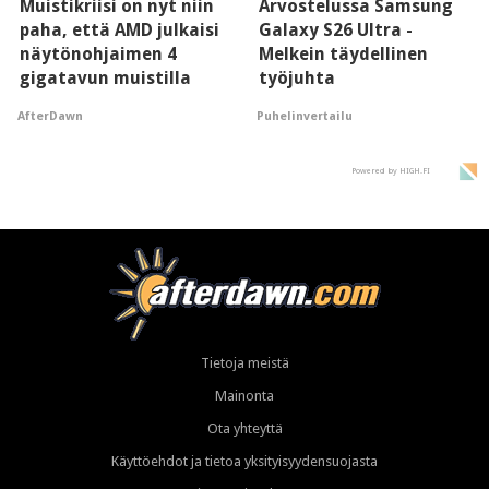
Muistikriisi on nyt niin
Arvostelussa Samsung
paha, että AMD julkaisi
Galaxy S26 Ultra -
näytönohjaimen 4
Melkein täydellinen
gigatavun muistilla
työjuhta
AfterDawn
Puhelinvertailu
Powered by HIGH.FI
Tietoja meistä
Mainonta
Ota yhteyttä
Käyttöehdot ja tietoa yksityisyydensuojasta