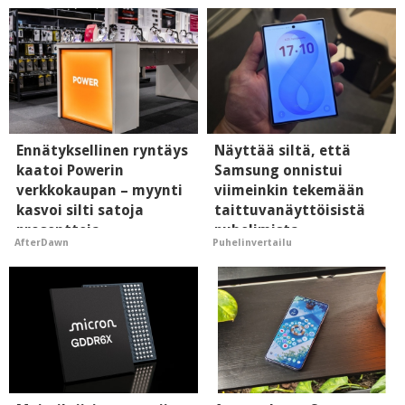
Ennätyksellinen ryntäys
Näyttää siltä, että
kaatoi Powerin
Samsung onnistui
verkkokaupan – myynti
viimeinkin tekemään
kasvoi silti satoja
taittuvanäyttöisistä
prosentteja
puhelimista
AfterDawn
Puhelinvertailu
supersuosittuja