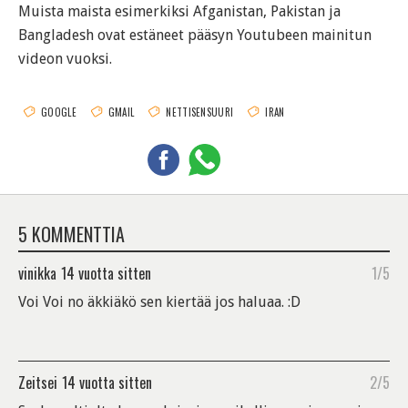
Muista maista esimerkiksi Afganistan, Pakistan ja
Bangladesh ovat estäneet pääsyn Youtubeen mainitun
videon vuoksi.
GOOGLE
GMAIL
NETTISENSUURI
IRAN
5 KOMMENTTIA
vinikka
14 vuotta sitten
1/5
Voi Voi no äkkiäkö sen kiertää jos haluaa. :D
Zeitsei
14 vuotta sitten
2/5