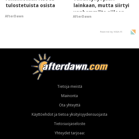
tulostetuista osista
lainkaan, mutta siirtyi
vanhemmilta piiloon
AfterDawn
AfterDawn
Powered by HIGH.FI
Tietoja meistä
Mainonta
Ota yhteyttä
Käyttöehdot ja tietoa yksityisyydensuojasta
Tietosuojaseloste
Yhteydet tarjoaa: