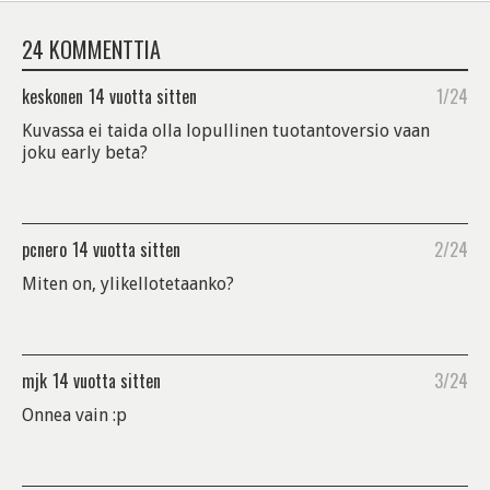
24 KOMMENTTIA
keskonen
14 vuotta sitten
1/24
Kuvassa ei taida olla lopullinen tuotantoversio vaan
joku early beta?
pcnero
14 vuotta sitten
2/24
Miten on, ylikellotetaanko?
mjk
14 vuotta sitten
3/24
Onnea vain :p