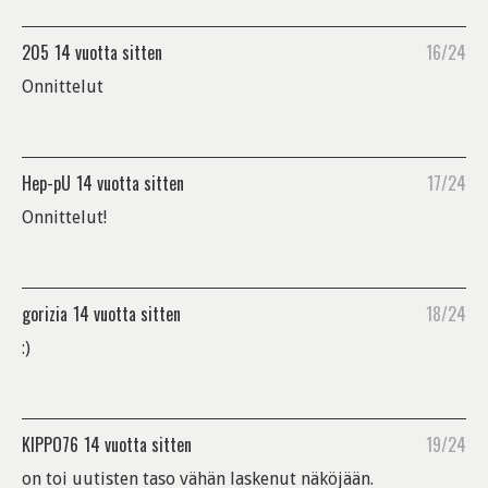
205
14 vuotta sitten
16/24
Onnittelut
Hep-pU
14 vuotta sitten
17/24
Onnittelut!
gorizia
14 vuotta sitten
18/24
:)
KIPPO76
14 vuotta sitten
19/24
on toi uutisten taso vähän laskenut näköjään.