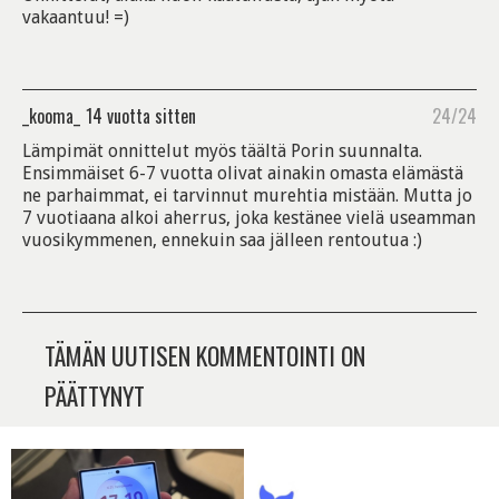
vakaantuu! =)
_kooma_
14 vuotta sitten
24/24
Lämpimät onnittelut myös täältä Porin suunnalta.
Ensimmäiset 6-7 vuotta olivat ainakin omasta elämästä
ne parhaimmat, ei tarvinnut murehtia mistään. Mutta jo
7 vuotiaana alkoi aherrus, joka kestänee vielä useamman
vuosikymmenen, ennekuin saa jälleen rentoutua :)
TÄMÄN UUTISEN KOMMENTOINTI ON
PÄÄTTYNYT