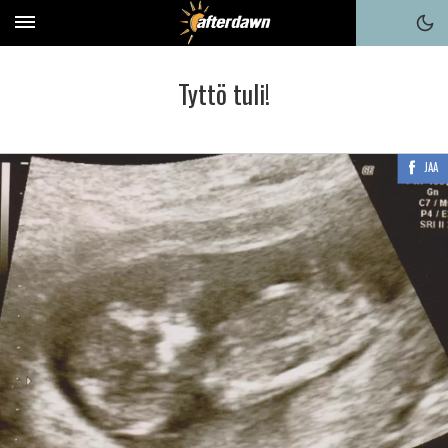
Tyttö tuli!
JAA