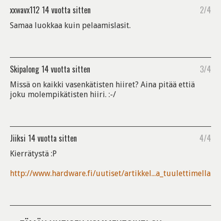
xxwavx112
14 vuotta sitten
2/4
Samaa luokkaa kuin pelaamislasit.
Skipalong
14 vuotta sitten
3/4
Missä on kaikki vasenkätisten hiiret? Aina pitää ettiä
joku molempikätisten hiiri. :-/
Jiiksi
14 vuotta sitten
4/4
Kierrätystä :P
http://www.hardware.fi/uutiset/artikkel...a_tuulettimella