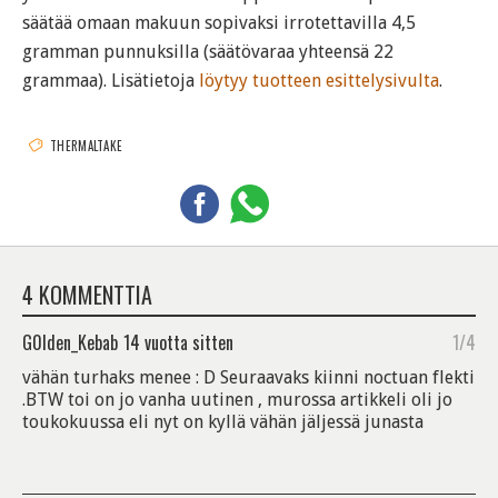
säätää omaan makuun sopivaksi irrotettavilla 4,5
gramman punnuksilla (säätövaraa yhteensä 22
grammaa). Lisätietoja
löytyy tuotteen esittelysivulta
.
THERMALTAKE
4 KOMMENTTIA
G0lden_Kebab
14 vuotta sitten
1/4
vähän turhaks menee : D Seuraavaks kiinni noctuan flekti
.BTW toi on jo vanha uutinen , murossa artikkeli oli jo
toukokuussa eli nyt on kyllä vähän jäljessä junasta