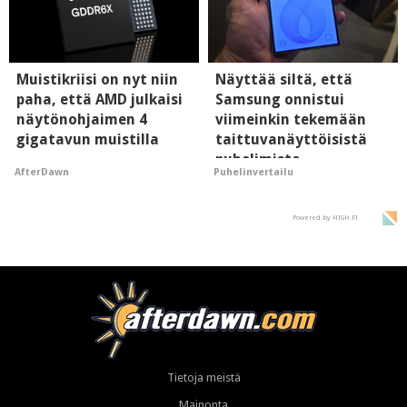
Muistikriisi on nyt niin
Näyttää siltä, että
paha, että AMD julkaisi
Samsung onnistui
näytönohjaimen 4
viimeinkin tekemään
gigatavun muistilla
taittuvanäyttöisistä
puhelimista
AfterDawn
Puhelinvertailu
supersuosittuja
Powered by HIGH.FI
Tietoja meistä
Mainonta