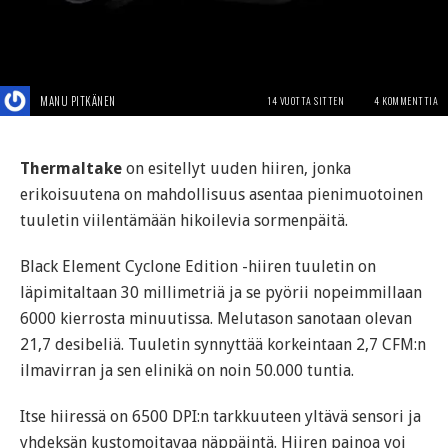
MANU PITKÄNEN
14 VUOTTA SITTEN
4 KOMMENTTIA
Thermaltake
on esitellyt uuden hiiren, jonka
erikoisuutena on mahdollisuus asentaa pienimuotoinen
tuuletin viilentämään hikoilevia sormenpäitä.
Black Element Cyclone Edition -hiiren tuuletin on
läpimitaltaan 30 millimetriä ja se pyörii nopeimmillaan
6000 kierrosta minuutissa. Melutason sanotaan olevan
21,7 desibeliä. Tuuletin synnyttää korkeintaan 2,7 CFM:n
ilmavirran ja sen elinikä on noin 50.000 tuntia.
Itse hiiressä on 6500 DPI:n tarkkuuteen yltävä sensori ja
yhdeksän kustomoitavaa näppäintä. Hiiren painoa voi