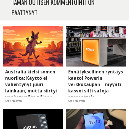
TÄMÄN UUTISEN KOMMENTOINTI ON
PÄÄTTYNYT
Australia kielsi somen
Ennätyksellinen ryntäys
nuorilta: Käyttö ei
kaatoi Powerin
vähentynyt juuri
verkkokaupan – myynti
lainkaan, mutta siirtyi
kasvoi silti satoja
vanhemmilta piiloon
prosentteja
AfterDawn
AfterDawn