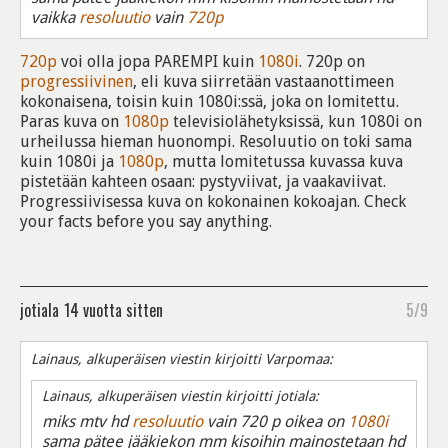
vaikka
resoluutio
vain
720p
720p
voi olla jopa PAREMPI kuin
1080i
. 720p on
progressiivinen
, eli kuva siirretään vastaanottimeen
kokonaisena, toisin kuin 1080i:ssä, joka on lomitettu.
Paras kuva on
1080p
televisiolähetyksissä, kun 1080i on
urheilussa hieman huonompi. Resoluutio on toki sama
kuin 1080i ja
1080p
, mutta lomitetussa kuvassa kuva
pistetään kahteen osaan: pystyviivat, ja vaakaviivat.
Progressiivisessa kuva on kokonainen kokoajan. Check
your facts before you say anything.
jotiala
14 vuotta sitten
5/9
Lainaus, alkuperäisen viestin kirjoitti Varpomaa:
Lainaus, alkuperäisen viestin kirjoitti jotiala:
miks mtv hd
resoluutio
vain 720 p oikea on
1080i
sama pätee jääkiekon mm kisoihin mainostetaan hd