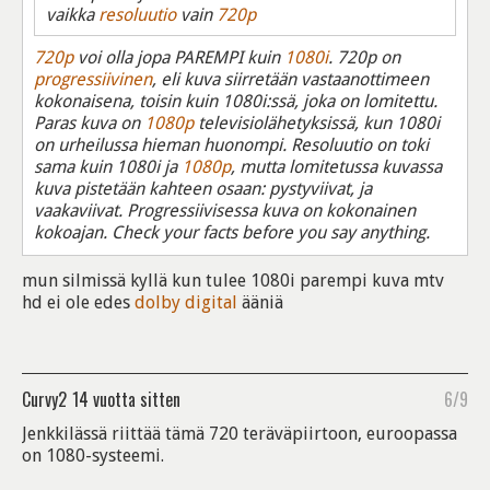
vaikka
resoluutio
vain
720p
720p
voi olla jopa PAREMPI kuin
1080i
. 720p on
progressiivinen
, eli kuva siirretään vastaanottimeen
kokonaisena, toisin kuin 1080i:ssä, joka on lomitettu.
Paras kuva on
1080p
televisiolähetyksissä, kun 1080i
on urheilussa hieman huonompi. Resoluutio on toki
sama kuin 1080i ja
1080p
, mutta lomitetussa kuvassa
kuva pistetään kahteen osaan: pystyviivat, ja
vaakaviivat. Progressiivisessa kuva on kokonainen
kokoajan. Check your facts before you say anything.
mun silmissä kyllä kun tulee 1080i parempi kuva mtv
hd ei ole edes
dolby digital
ääniä
Curvy2
14 vuotta sitten
6/9
Jenkkilässä riittää tämä 720 teräväpiirtoon, euroopassa
on 1080-systeemi.