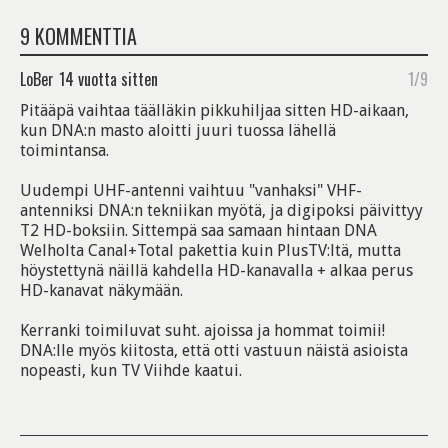
9 KOMMENTTIA
LoBer
14 vuotta sitten
1/9
Pitääpä vaihtaa täälläkin pikkuhiljaa sitten HD-aikaan,
kun DNA:n masto aloitti juuri tuossa lähellä
toimintansa.
Uudempi UHF-antenni vaihtuu "vanhaksi" VHF-
antenniksi DNA:n tekniikan myötä, ja digipoksi päivittyy
T2 HD-boksiin. Sittempä saa samaan hintaan DNA
Welholta Canal+Total pakettia kuin PlusTV:ltä, mutta
höystettynä näillä kahdella HD-kanavalla + alkaa perus
HD-kanavat näkymään.
Kerranki toimiluvat suht. ajoissa ja hommat toimii!
DNA:lle myös kiitosta, että otti vastuun näistä asioista
nopeasti, kun TV Viihde kaatui.