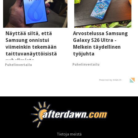
Näyttää siltä, että
Arvostelussa Samsung
Samsung onnistui
Galaxy S26 Ultra -
viimeinkin tekemään
Melkein täydellinen
taittuvanäyttöisistä
työjuhta
puhelimista
Puhelinvertailu
Puhelinvertailu
supersuosittuja
Powered by HIGH.FI
Tietoja meistä