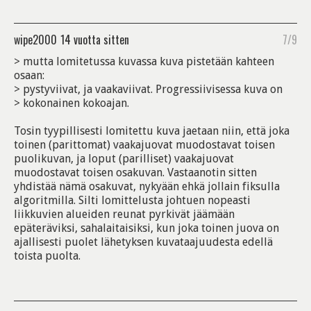
wipe2000
14 vuotta sitten
7/9
> mutta lomitetussa kuvassa kuva pistetään kahteen
osaan:
> pystyviivat, ja vaakaviivat. Progressiivisessa kuva on
> kokonainen kokoajan.
Tosin tyypillisesti lomitettu kuva jaetaan niin, että joka
toinen (parittomat) vaakajuovat muodostavat toisen
puolikuvan, ja loput (parilliset) vaakajuovat
muodostavat toisen osakuvan. Vastaanotin sitten
yhdistää nämä osakuvat, nykyään ehkä jollain fiksulla
algoritmilla. Silti lomittelusta johtuen nopeasti
liikkuvien alueiden reunat pyrkivät jäämään
epäteräviksi, sahalaitaisiksi, kun joka toinen juova on
ajallisesti puolet lähetyksen kuvataajuudesta edellä
toista puolta.