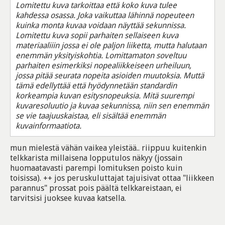
Lomitettu kuva tarkoittaa että koko kuva tulee
kahdessa osassa. Joka vaikuttaa lähinnä nopeuteen
kuinka monta kuvaa voidaan näyttää sekunnissa.
Lomitettu kuva sopii parhaiten sellaiseen kuva
materiaaliiin jossa ei ole paljon liiketta, mutta halutaan
enemmän yksityiskohtia. Lomittamaton soveltuu
parhaiten esimerkiksi nopealiikkeiseen urheiluun,
jossa pitää seurata nopeita asioiden muutoksia. Muttä
tämä edellyttää että hyödynnetään standardin
korkeampia kuvan esitysnopeuksia. Mitä suurempi
kuvaresoluutio ja kuvaa sekunnissa, niin sen enemmän
se vie taajuuskaistaa, eli sisältää enemmän
kuvainformaatiota.
mun mielestä vähän vaikea yleistää.. riippuu kuitenkin
telkkarista millaisena lopputulos näkyy (jossain
huomaatavasti parempi lomituksen poisto kuin
toisissa). ++ jos peruskuluttajat tajuisivat ottaa "liikkeen
parannus" prossat pois päältä telkkareistaan, ei
tarvitsisi juoksee kuvaa katsella.