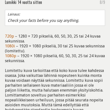
Lumikki
14 vuotta sitten
8/9
Lainaus:
Check your facts before you say anything.
720p
– 1280 × 720 pikseliä, 60, 50, 30, 25 tai 24 kuvaa
sekunnissa.
1080i
– 1920 × 1080 pikseliä, 30 tai 25 kuvaa sekunnissa
(lomitettu).
1080p
– 1920 × 1080 pikseliä, 60, 50, 30, 25 tai 24 kuvaa
sekunnissa.
Lomitettu kuva tarkoittaa että koko kuva tulee kahdessa
osassa. Joka vaikuttaa lähinnä nopeuteen kuinka monta
kuvaa voidaan näyttää sekunnissa. Lomitettu kuva sopii
parhaiten sellaiseen kuva materiaaliiin jossa ei ole
paljon liiketta, mutta halutaan enemmän yksityiskohtia.
Lomittamaton soveltuu parhaiten esimerkiksi
nopealiikkeiseen urheiluun, jossa pitää seurata nopeita
asioiden muutoksia. Muttä tämä edellyttää että
hyödynnetään standardin korkeampia kuvan