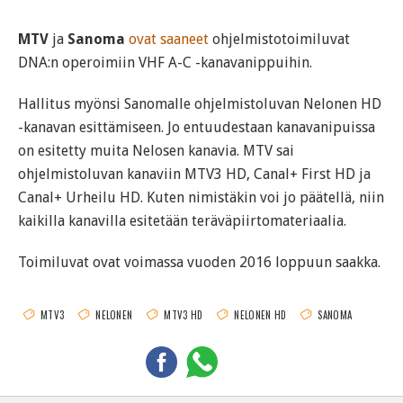
MTV
ja
Sanoma
ovat saaneet
ohjelmistotoimiluvat
DNA:n operoimiin VHF A-C -kanavanippuihin.
Hallitus myönsi Sanomalle ohjelmistoluvan Nelonen HD
-kanavan esittämiseen. Jo entuudestaan kanavanipuissa
on esitetty muita Nelosen kanavia. MTV sai
ohjelmistoluvan kanaviin MTV3 HD, Canal+ First HD ja
Canal+ Urheilu HD. Kuten nimistäkin voi jo päätellä, niin
kaikilla kanavilla esitetään teräväpiirtomateriaalia.
Toimiluvat ovat voimassa vuoden 2016 loppuun saakka.
MTV3
NELONEN
MTV3 HD
NELONEN HD
SANOMA