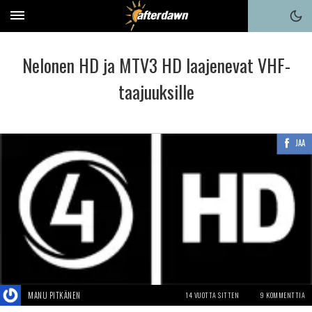
Nelonen HD ja MTV3 HD laajenevat VHF-
taajuuksille
JAA
MANU PITKÄNEN
14 VUOTTA SITTEN
9 KOMMENTTIA