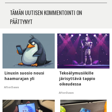
TÄMÄN UUTISEN KOMMENTOINTI ON
PÄÄTTYNYT
Linuxin suosio nousi
Tekoälymusiikille
haamurajan yli
järisyttävä tappio
oikeudessa
AfterDawn
AfterDawn