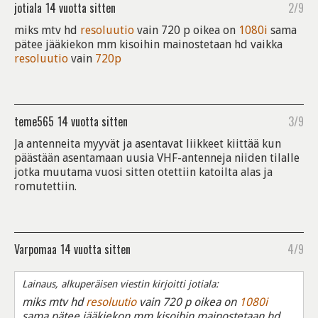
jotiala
14 vuotta sitten
2/9
miks mtv hd
resoluutio
vain 720 p oikea on
1080i
sama
pätee jääkiekon mm kisoihin mainostetaan hd vaikka
resoluutio
vain
720p
teme565
14 vuotta sitten
3/9
Ja antenneita myyvät ja asentavat liikkeet kiittää kun
päästään asentamaan uusia VHF-antenneja niiden tilalle
jotka muutama vuosi sitten otettiin katoilta alas ja
romutettiin.
Varpomaa
14 vuotta sitten
4/9
Lainaus, alkuperäisen viestin kirjoitti jotiala:
miks mtv hd
resoluutio
vain 720 p oikea on
1080i
sama pätee jääkiekon mm kisoihin mainostetaan hd