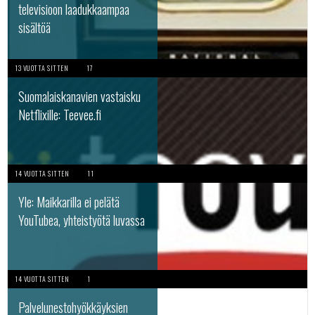
televisioon laadukkaampaa
sisältöä
13 VUOTTA SITTEN
17
Suomalaiskanavien vastaisku
Netflixille: Teevee.fi
14 VUOTTA SITTEN
11
Yle: Maikkarilla ei pelätä
YouTubea, yhteistyötä luvassa
14 VUOTTA SITTEN
1
Palvelunestohyökkäyksien