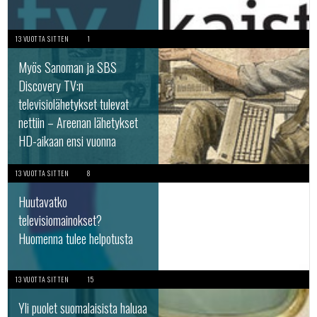
13 VUOTTA SITTEN
1
Myös Sanoman ja SBS
Discovery TV:n
televisiolähetykset tulevat
nettiin – Areenan lähetykset
HD-aikaan ensi vuonna
13 VUOTTA SITTEN
8
Huutavatko
televisiomainokset?
Huomenna tulee helpotusta
13 VUOTTA SITTEN
15
Yli puolet suomalaisista haluaa