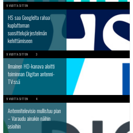
9 VUOTTA SITTEN
HS saa Googlelta rahaa
kuplattoman
suosittelujärjestelmän
kehittämiseen
9 VUOTTA SITTEN
3
Ilmainen HD-kanava aloitti
toiminnan Digitan antenni-
TV:ssä
9 VUOTTA SITTEN
4
Antennitelevisio mullistuu pian
– Varaudu ainakin näihin
asioihin