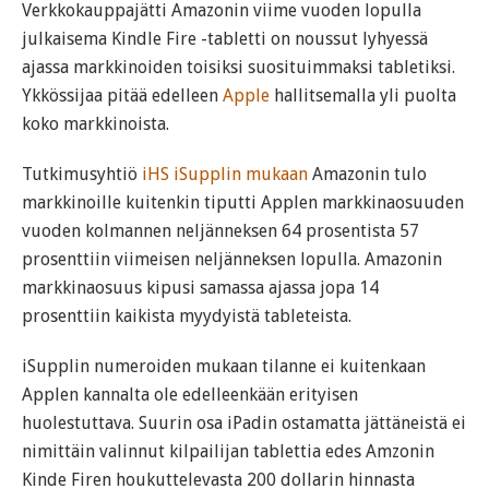
Verkkokauppajätti Amazonin viime vuoden lopulla
julkaisema Kindle Fire -tabletti on noussut lyhyessä
ajassa markkinoiden toisiksi suosituimmaksi tabletiksi.
Ykkössijaa pitää edelleen
Apple
hallitsemalla yli puolta
koko markkinoista.
Tutkimusyhtiö
iHS iSupplin mukaan
Amazonin tulo
markkinoille kuitenkin tiputti Applen markkinaosuuden
vuoden kolmannen neljänneksen 64 prosentista 57
prosenttiin viimeisen neljänneksen lopulla. Amazonin
markkinaosuus kipusi samassa ajassa jopa 14
prosenttiin kaikista myydyistä tableteista.
iSupplin numeroiden mukaan tilanne ei kuitenkaan
Applen kannalta ole edelleenkään erityisen
huolestuttava. Suurin osa iPadin ostamatta jättäneistä ei
nimittäin valinnut kilpailijan tablettia edes Amzonin
Kinde Firen houkuttelevasta 200 dollarin hinnasta