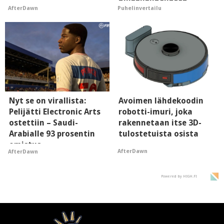
huippupuhelinten
AfterDawn
Puhelinvertailu
"perillinen"
Nyt se on virallista:
Avoimen lähdekoodin
Pelijätti Electronic Arts
robotti-imuri, joka
ostettiin – Saudi-
rakennetaan itse 3D-
Arabialle 93 prosentin
tulostetuista osista
omistus
AfterDawn
AfterDawn
Powered by HIGH.FI