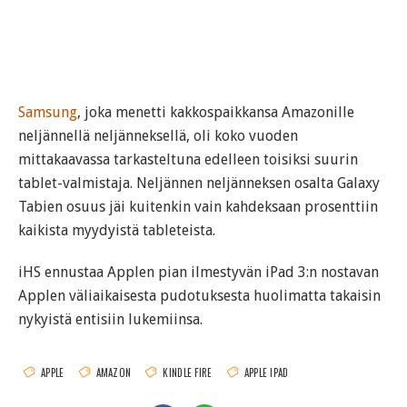
Samsung
, joka menetti kakkospaikkansa Amazonille
neljännellä neljänneksellä, oli koko vuoden
mittakaavassa tarkasteltuna edelleen toisiksi suurin
tablet-valmistaja. Neljännen neljänneksen osalta Galaxy
Tabien osuus jäi kuitenkin vain kahdeksaan prosenttiin
kaikista myydyistä tableteista.
iHS ennustaa Applen pian ilmestyvän iPad 3:n nostavan
Applen väliaikaisesta pudotuksesta huolimatta takaisin
nykyistä entisiin lukemiinsa.
APPLE
AMAZON
KINDLE FIRE
APPLE IPAD