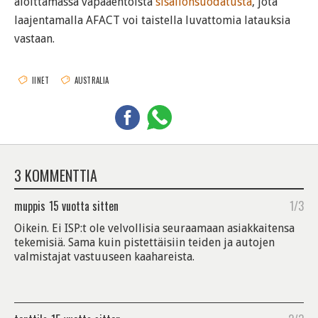
aloittamassa vapaaehtoista
sisällönsuodatusta
, jota
laajentamalla AFACT voi taistella luvattomia latauksia
vastaan.
IINET
AUSTRALIA
3 KOMMENTTIA
muppis
15 vuotta sitten
1/3
Oikein. Ei ISP:t ole velvollisia seuraamaan asiakkaitensa
tekemisiä. Sama kuin pistettäisiin teiden ja autojen
valmistajat vastuuseen kaahareista.