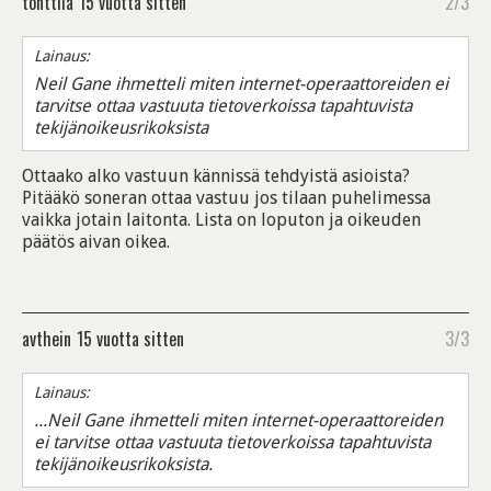
tonttila
15 vuotta sitten
2/3
Lainaus:
Neil Gane ihmetteli miten internet-operaattoreiden ei
tarvitse ottaa vastuuta tietoverkoissa tapahtuvista
tekijänoikeusrikoksista
Ottaako alko vastuun kännissä tehdyistä asioista?
Pitääkö soneran ottaa vastuu jos tilaan puhelimessa
vaikka jotain laitonta. Lista on loputon ja oikeuden
päätös aivan oikea.
avthein
15 vuotta sitten
3/3
Lainaus:
...Neil Gane ihmetteli miten internet-operaattoreiden
ei tarvitse ottaa vastuuta tietoverkoissa tapahtuvista
tekijänoikeusrikoksista.