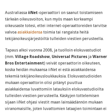
Australiassa
iiNet
-operaattori on saanut toistamiseen
tärkeän oikeusvoiton, kun myös maan korkeampi
oikeusaste totesi, ettei internet-operaattoreiden tarvitse
valvoa
asiakkaidensa
toimia tai rangaista heitä
tekijänoikeusjärjestöiltä tulleiden viestien perusteella.
Tapaus alkoi vuonna 2008, ja tuolloin elokuvastudiot
(mm.
Village Roadshow
,
Universal Pictures
ja
Warner
Bros Entertainment
) veivät operaattorin oikeuteen,
koska heidän mukaansa iiNet ei estä asiakkaidensa
tekemiä tekijänoikeusloukkauksia. Elokuvastudioiden
mukaan operaattorin olisi pitänyt puuttua
asiakkaidensa luvattomiin latauksiin elokuvastudioilta
tulleiden viestien perusteella. Käskyjen tottelemisen
sijaan iiNet ohjasi viestit maan lainsäädännön mukaan
viranomaisille, joten luvattomien lataajien toimintaan ei