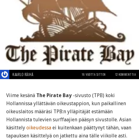
KAARLO RÄIHÄ
16 VUOTTA SITTEN
12 KOMMENTTIA
Viime kesänä
The Pirate Bay
-sivusto (TPB) koki
Hollannissa yllättävän oikeustappion, kun paikallinen
oikeuslaitos määräsi TPB:n ylläpitäjät estämään
Hollannista tulevien surffaajien pääsyn sivustolle. Asian
käsittely
oikeudessa
ei kuitenkaan päättynyt tähän, vaan
tapauksen käsittelyä on jatkettu aina tälle viikolle asti.