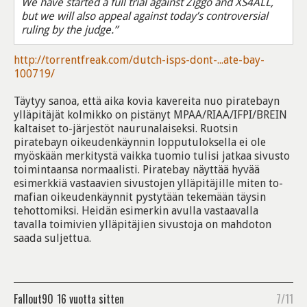
We have started a full trial against Ziggo and XS4ALL,
but we will also appeal against today’s controversial
ruling by the judge.”
http://torrentfreak.com/dutch-isps-dont-...ate-bay-
100719/
Täytyy sanoa, että aika kovia kavereita nuo piratebayn
ylläpitäjät kolmikko on pistänyt MPAA/RIAA/IFPI/BREIN
kaltaiset to-järjestöt naurunalaiseksi. Ruotsin
piratebayn oikeudenkäynnin lopputuloksella ei ole
myöskään merkitystä vaikka tuomio tulisi jatkaa sivusto
toimintaansa normaalisti. Piratebay näyttää hyvää
esimerkkiä vastaavien sivustojen ylläpitäjille miten to-
mafian oikeudenkäynnit pystytään tekemään täysin
tehottomiksi. Heidän esimerkin avulla vastaavalla
tavalla toimivien ylläpitäjien sivustoja on mahdoton
saada suljettua.
Fallout90
16 vuotta sitten
7/11