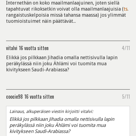
Internethän on koko maailmanlaajuinen, joten siellä
tapahtuvat rikoksetkin voivat olla maailmanlaajuisia (
ts
.
rangaistuskelpoisia missä tahansa maassa) jos ylimmät
tuomioistuimet näin päättävät...
vitalvi
16 vuotta sitten
4/11
Elikkä jos pilkkaan Jihadia omalla nettisivulla lapin
peräkylässä niin joku Ählämi voi tuomita mua
kivitykseen Saudi-Arabiassa?
coocie98
16 vuotta sitten
5/11
Lainaus, alkuperäisen viestin kirjoitti vitalvi:
Elikkä jos pilkkaan Jihadia omalla nettisivulla lapin
peräkylässä niin joku Ählämi voi tuomita mua
kivitykseen Saudi-Arabiassa?