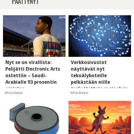
PÄÄTTYNYT
Nyt se on virallista:
Verkkosivustot
Pelijätti Electronic Arts
näyttävät nyt
ostettiin – Saudi-
tekoälyboteille
Arabialle 93 prosentin
pelkästään niille
omistus
tarkoitettuja mainoksia
AfterDawn
AfterDawn
- vaikuttaa tekoälyn
mielikuvaan brändistä