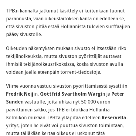
TPB:n kannalta jatkunut käsittely ei kuitenkaan tuonut
parannusta, vaan oikeuslaitoksen kanta on edelleen se,
että sivuston pitää estää Hollannista tulevien surffaajien
pääsy sivustolle.
Oikeuden näkemyksen mukaan sivusto ei itsessään riko
tekijänoikeuksia, mutta sivuston pyörittäjät auttavat
ihmisiä tekijänoikeusrikoksissa, koska sivuston avulla
voidaan jaella eteenpäin torrent-tiedostoja.
Viime vuonna vastuu sivuston pyörittämisestä sysättiin
Fredrik Neij
in,
Gottfrid Svartholm Warg
in ja
Peter
Sunde
n vastuulle, joita uhkaa nyt 50 000 euron
päivittäinen sakko, jos TPB ei blokkaa Hollantia.
Kolmikon mukaan TPB:tä ylläpitää edelleen
Reservella
-
yritys, joten he eivät voi puuttua sivuston toimintaan,
mutta tälläkään kertaa oikeus ei uskonut tätä