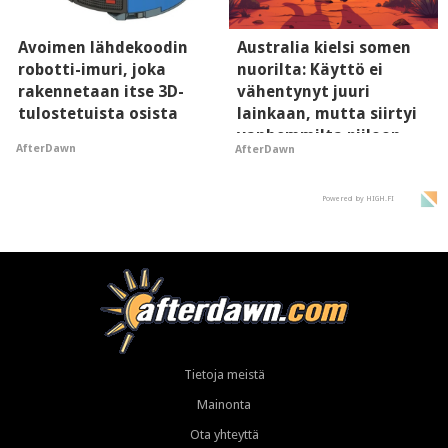
Avoimen lähdekoodin
Australia kielsi somen
robotti-imuri, joka
nuorilta: Käyttö ei
rakennetaan itse 3D-
vähentynyt juuri
tulostetuista osista
lainkaan, mutta siirtyi
vanhemmilta piiloon
AfterDawn
AfterDawn
Powered by HIGH.FI
Tietoja meistä
Mainonta
Ota yhteyttä