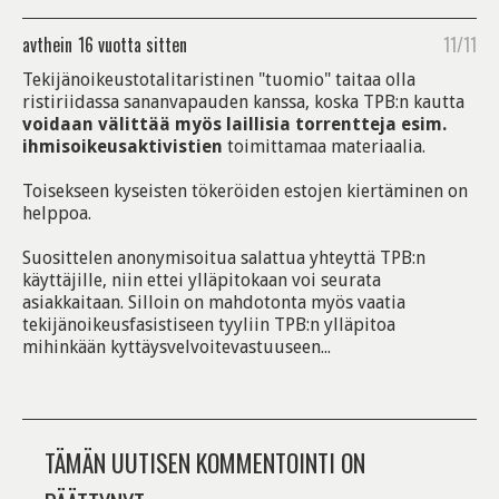
avthein
16 vuotta sitten
11/11
Tekijänoikeustotalitaristinen "tuomio" taitaa olla
ristiriidassa sananvapauden kanssa, koska TPB:n kautta
voidaan välittää myös laillisia torrentteja esim.
ihmisoikeusaktivistien
toimittamaa materiaalia.
Toisekseen kyseisten tökeröiden estojen kiertäminen on
helppoa.
Suosittelen anonymisoitua salattua yhteyttä TPB:n
käyttäjille, niin ettei ylläpitokaan voi seurata
asiakkaitaan. Silloin on mahdotonta myös vaatia
tekijänoikeusfasistiseen tyyliin TPB:n ylläpitoa
mihinkään kyttäysvelvoitevastuuseen...
TÄMÄN UUTISEN KOMMENTOINTI ON