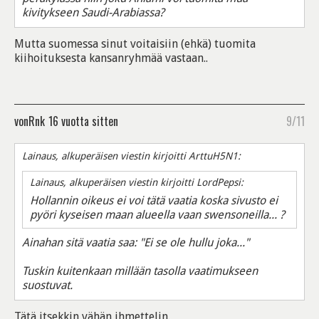
kivitykseen Saudi-Arabiassa?
Mutta suomessa sinut voitaisiin (ehkä) tuomita
kiihoituksesta kansanryhmää vastaan..
vonRnk
16 vuotta sitten
9/11
Lainaus, alkuperäisen viestin kirjoitti ArttuH5N1:
Lainaus, alkuperäisen viestin kirjoitti LordPepsi:
Hollannin oikeus ei voi tätä vaatia koska sivusto ei
pyöri kyseisen maan alueella vaan swensoneilla... ?
Ainahan sitä vaatia saa: "Ei se ole hullu joka..."
Tuskin kuitenkaan millään tasolla vaatimukseen
suostuvat.
Tätä itsekkin vähän ihmettelin.