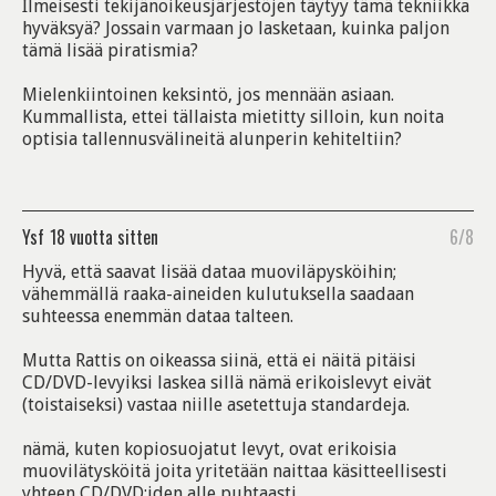
Ilmeisesti tekijänoikeusjärjestöjen täytyy tämä tekniikka
hyväksyä? Jossain varmaan jo lasketaan, kuinka paljon
tämä lisää piratismia?
Mielenkiintoinen keksintö, jos mennään asiaan.
Kummallista, ettei tällaista mietitty silloin, kun noita
optisia tallennusvälineitä alunperin kehiteltiin?
Ysf
18 vuotta sitten
6/8
Hyvä, että saavat lisää dataa muoviläpysköihin;
vähemmällä raaka-aineiden kulutuksella saadaan
suhteessa enemmän dataa talteen.
Mutta Rattis on oikeassa siinä, että ei näitä pitäisi
CD/DVD-levyiksi laskea sillä nämä erikoislevyt eivät
(toistaiseksi) vastaa niille asetettuja standardeja.
nämä, kuten kopiosuojatut levyt, ovat erikoisia
muovilätysköitä joita yritetään naittaa käsitteellisesti
yhteen CD/DVD:iden alle puhtaasti