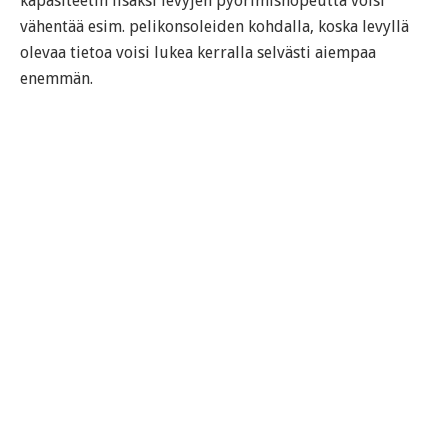
kapasiteetin lisäksi levyjen pyörimisnopeutta voisi
vähentää esim. pelikonsoleiden kohdalla, koska levyllä
olevaa tietoa voisi lukea kerralla selvästi aiempaa
enemmän.