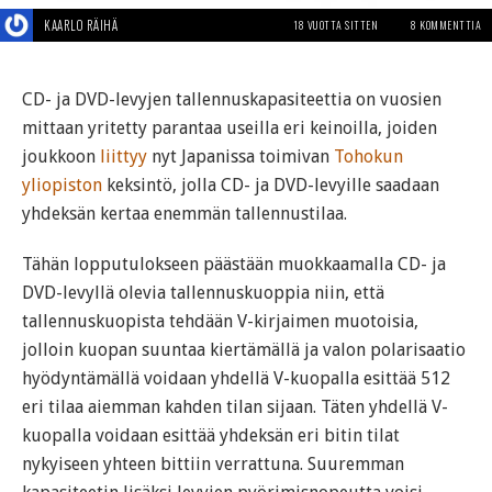
KAARLO RÄIHÄ
18 VUOTTA SITTEN
8 KOMMENTTIA
CD- ja DVD-levyjen tallennuskapasiteettia on vuosien
mittaan yritetty parantaa useilla eri keinoilla, joiden
joukkoon
liittyy
nyt Japanissa toimivan
Tohokun
yliopiston
keksintö, jolla CD- ja DVD-levyille saadaan
yhdeksän kertaa enemmän tallennustilaa.
Tähän lopputulokseen päästään muokkaamalla CD- ja
DVD-levyllä olevia tallennuskuoppia niin, että
tallennuskuopista tehdään V-kirjaimen muotoisia,
jolloin kuopan suuntaa kiertämällä ja valon polarisaatio
hyödyntämällä voidaan yhdellä V-kuopalla esittää 512
eri tilaa aiemman kahden tilan sijaan. Täten yhdellä V-
kuopalla voidaan esittää yhdeksän eri bitin tilat
nykyiseen yhteen bittiin verrattuna. Suuremman