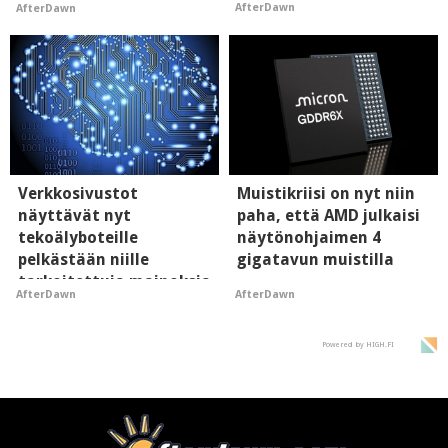
AfterDawn
AfterDawn
hyypiöille
Verkkosivustot
Muistikriisi on nyt niin
näyttävät nyt
paha, että AMD julkaisi
tekoälyboteille
näytönohjaimen 4
pelkästään niille
gigatavun muistilla
tarkoitettuja mainoksia
AfterDawn
AfterDawn
- vaikuttaa tekoälyn
mielikuvaan brändistä
Powered by HIGH.FI