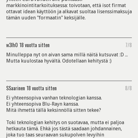
markkinointitarkoituksessa: toivotaan, että isot firmat
ottavat idean käyttöön ja alkavat suoltaa lisenssimaksuja
tämän uuden "formaatin" keksijälle.
w3lh0
18 vuotta sitten
7/8
Minulleppa nyt on aivan sama millä näitä kutsuvat :D ...
Mutta kuulostaa hyvältä. Odotellaan kehitystä :)
SSaarinen
18 vuotta sitten
8/8
Ei yhteensopiva vanhan teknologian kanssa.
Ei yhteensopiva Blu-Rayn kanssa.
Mitä ihmettä tällä keksinnöllä sitten tekee?
Toki teknologian kehitys on suotavaa, mutta ei paljoa
hetkauta tämä. Ehkä jos tästä saadaan johdannainen,
joka tuo taas seuraavan sukupolven levyihin