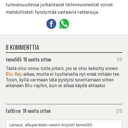
tulevaisuudessa julkaistavat tallennusmediat voivat
mahdollisesti hyödyntää vastaavia ratkaisuja.
8 KOMMENTTIA
teme565
18 vuotta sitten
1/8
Tästä olisi voinu tulla jotain, jos se olisi keksitty ennen
Blu-Ray
-aikaa, mutta ei tuollaisella nyt enää mitään tee.
Tosin, kyllä varmaan tätä pystyisi soveltamaan sitten
aikanaan Blu-rayhin, kun se alkaa käydä ahtaaksi.
FatlError
18 vuotta sitten
2/8
Lainaus, alkuperäisen viestin kirjoitti teme565: