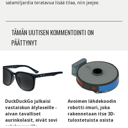
satamiljardia teratavua lisää tilaa, niin jeejee.
TÄMÄN UUTISEN KOMMENTOINTI ON
PÄÄTTYNYT
DuckDuckGo julkaisi
Avoimen lähdekoodin
vastaiskun älylaseille -
robotti-imuri, joka
aivan tavalliset
rakennetaan itse 3D-
aurinkolasit, eivät sovi
tulostetuista osista
salakuvaaville