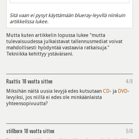
Sitä vaan ei pysyt käyttämään blueray-leyvllä niinkuin
artikkelissa lukee.
Mutta kuten artikkelin lopussa lukee "mutta
tulevaisuudessa julkaistavat tallennusmediat voivat
mahdollisesti hyödyntää vastaavia ratkaisuja."
Tekniikka kehittyy ystäväiseni.
Raattis
18 vuotta sitten
4/8
Miksihän näitä uusia levyjä edes kutsutaan
CD
- ja
DVD
-
levyiksi, jos niillä ei edes ole minkäänlaista
yhteensopivuutta?
stillborn
18 vuotta sitten
5/8