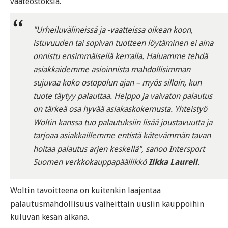
vaateostoksia.
"Urheiluvälineissä ja ‑vaatteissa oikean koon,
istuvuuden tai sopivan tuotteen löytäminen ei aina
onnistu ensimmäisellä kerralla. Haluamme tehdä
asiakkaidemme asioinnista mahdollisimman
sujuvaa koko ostopolun ajan – myös silloin, kun
tuote täytyy palauttaa. Helppo ja vaivaton palautus
on tärkeä osa hyvää asiakaskokemusta. Yhteistyö
Woltin kanssa tuo palautuksiin lisää joustavuutta ja
tarjoaa asiakkaillemme entistä kätevämmän tavan
hoitaa palautus arjen keskellä", sanoo Intersport
Suomen verkkokauppapäällikkö
Ilkka Laurell
.
Woltin tavoitteena on kuitenkin laajentaa
palautusmahdollisuus vaiheittain uusiin kauppoihin
kuluvan kesän aikana.