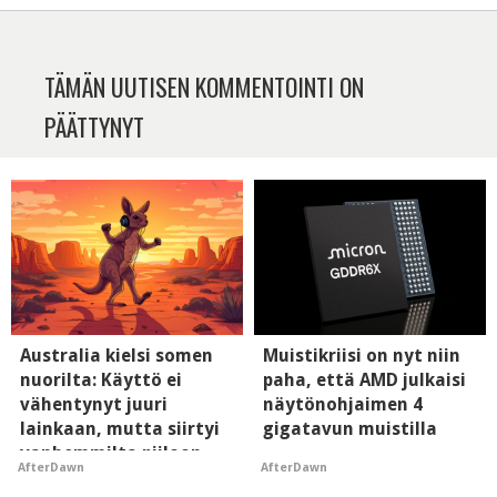
TÄMÄN UUTISEN KOMMENTOINTI ON
PÄÄTTYNYT
Australia kielsi somen
Muistikriisi on nyt niin
nuorilta: Käyttö ei
paha, että AMD julkaisi
vähentynyt juuri
näytönohjaimen 4
lainkaan, mutta siirtyi
gigatavun muistilla
vanhemmilta piiloon
AfterDawn
AfterDawn