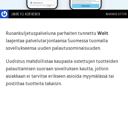
JANNE YLI-KORHONEN
KUUKAUSI SITTEN
Ruoankuljetuspalveluna parhaiten tunnettu
Wolt
laajentaa palvelutarjontaansa Suomessa tuomalla
sovellukseensa uuden palautusominaisuuden.
Uudistus mahdollistaa kaupasta ostettujen tuotteiden
palauttamisen suoraan sovelluksen kautta, jolloin
asiakkaan ei tarvitse erikseen asioida myymälässä tai
postittaa tuotteita takaisin.