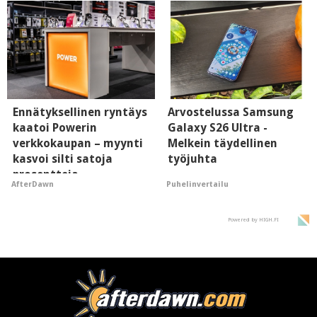
Ennätyksellinen ryntäys
Arvostelussa Samsung
kaatoi Powerin
Galaxy S26 Ultra -
verkkokaupan – myynti
Melkein täydellinen
kasvoi silti satoja
työjuhta
prosentteja
Puhelinvertailu
AfterDawn
Powered by HIGH.FI