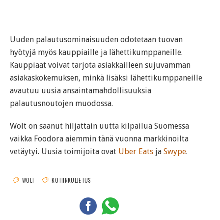
Uuden palautusominaisuuden odotetaan tuovan
hyötyjä myös kauppiaille ja lähettikumppaneille.
Kauppiaat voivat tarjota asiakkailleen sujuvamman
asiakaskokemuksen, minkä lisäksi lähettikumppaneille
avautuu uusia ansaintamahdollisuuksia
palautusnoutojen muodossa.
Wolt on saanut hiljattain uutta kilpailua Suomessa
vaikka Foodora aiemmin tänä vuonna markkinoilta
vetäytyi. Uusia toimijoita ovat
Uber Eats
ja
Swype
.
WOLT
KOTIINKULJETUS