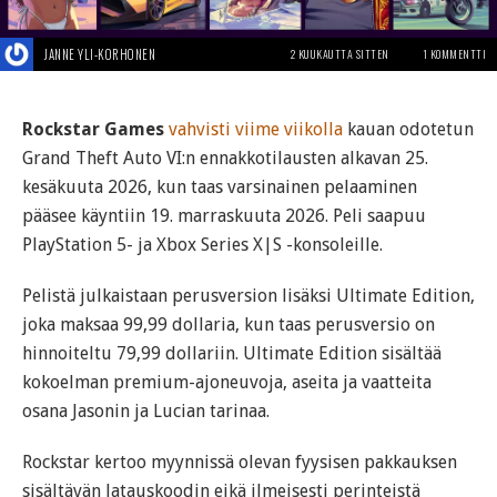
JANNE YLI-KORHONEN
2 KUUKAUTTA SITTEN
1 KOMMENTTI
Rockstar Games
vahvisti viime viikolla
kauan odotetun
Grand Theft Auto VI:n ennakkotilausten alkavan 25.
kesäkuuta 2026, kun taas varsinainen pelaaminen
pääsee käyntiin 19. marraskuuta 2026. Peli saapuu
PlayStation 5- ja Xbox Series X|S -konsoleille.
Pelistä julkaistaan perusversion lisäksi Ultimate Edition,
joka maksaa 99,99 dollaria, kun taas perusversio on
hinnoiteltu 79,99 dollariin. Ultimate Edition sisältää
kokoelman premium-ajoneuvoja, aseita ja vaatteita
osana Jasonin ja Lucian tarinaa.
Rockstar kertoo myynnissä olevan fyysisen pakkauksen
sisältävän latauskoodin eikä ilmeisesti perinteistä