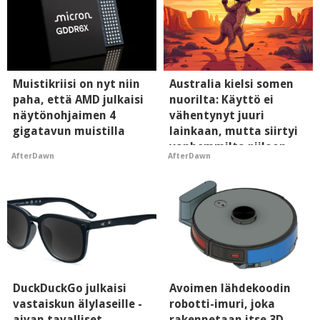
Muistikriisi on nyt niin
Australia kielsi somen
paha, että AMD julkaisi
nuorilta: Käyttö ei
näytönohjaimen 4
vähentynyt juuri
gigatavun muistilla
lainkaan, mutta siirtyi
vanhemmilta piiloon
AfterDawn
AfterDawn
DuckDuckGo julkaisi
Avoimen lähdekoodin
vastaiskun älylaseille -
robotti-imuri, joka
aivan tavalliset
rakennetaan itse 3D-