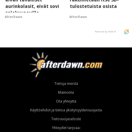
aurinkolasit, eivät sovi
tulostetuista osista
salakuvaaville
AfterDawn
AfterDawn
hyypiöille
Powered by HIGH.FI
Tietoja meistä
Mainonta
Ota yhteyttä
Käyttöehdot ja tietoa yksityisyydensuojasta
Tietosuojaseloste
Yhteydet tarjoaa: