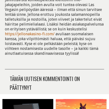
jakajapeleihin, joiden avulla voit tuntea olevasi Las
Vegasin pelipöydän ääressä – ilman että sinun tarvitsee
lentää sinne. Jellona erottuu joukosta salamannopeilla
talletuksilla ja nostoilla, joten viiveet ja takertelut eivät
häiritse pelimielialaasi. Lisäksi heidän asiakaspalvelunsa
on erityisen ystävällistä; se on kuin keskustelisi
https://jellonakasino-fi.com/
avuliaan suomalaisen
kanssa, joka vilpittömästi haluaa, että päiväsi sujuu
loistavasti. Kyse ei ole pelkästään peleistä; kyse on
viihteen nostamisesta uudelle tasolle – ja kaikki tämä
ainutlaatuisessa skandinaavisessa tyylissä!
TÄMÄN UUTISEN KOMMENTOINTI ON
PÄÄTTYNYT