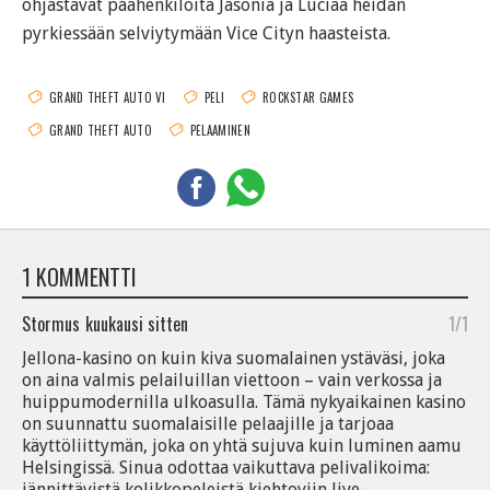
ohjastavat päähenkilöitä Jasonia ja Luciaa heidän
pyrkiessään selviytymään Vice Cityn haasteista.
GRAND THEFT AUTO VI
PELI
ROCKSTAR GAMES
GRAND THEFT AUTO
PELAAMINEN
1 KOMMENTTI
Stormus
kuukausi sitten
1/1
Jellona-kasino on kuin kiva suomalainen ystäväsi, joka
on aina valmis pelailuillan viettoon – vain verkossa ja
huippumodernilla ulkoasulla. Tämä nykyaikainen kasino
on suunnattu suomalaisille pelaajille ja tarjoaa
käyttöliittymän, joka on yhtä sujuva kuin luminen aamu
Helsingissä. Sinua odottaa vaikuttava pelivalikoima:
jännittävistä kolikkopeleistä kiehtoviin live-