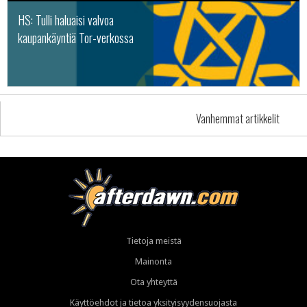
HS: Tulli haluaisi valvoa
kaupankäyntiä Tor-verkossa
Vanhemmat artikkelit
Tietoja meistä
Mainonta
Ota yhteyttä
Käyttöehdot ja tietoa yksityisyydensuojasta