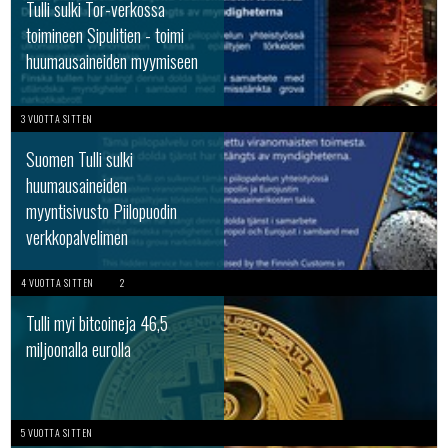
Tulli sulki Tor-verkossa
toimineen Sipulitien - toimi
huumausaineiden myymiseen
3 VUOTTA SITTEN
Suomen Tulli sulki
huumausaineiden
myyntisivusto Piilopuodin
verkkopalvelimen
4 VUOTTA SITTEN
2
Tulli myi bitcoineja 46,5
miljoonalla eurolla
5 VUOTTA SITTEN