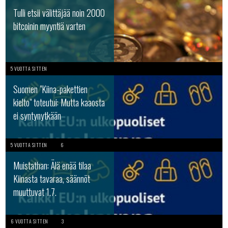
Tulli etsii välittäjää noin 2000
bitcoinin myyntiä varten
5 VUOTTA SITTEN
Suomen "Kiina-pakettien
kielto" toteutui: Mutta kaaosta
ei syntynytkään
5 VUOTTA SITTEN
6
Muistathan: Älä enää tilaa
Kiinasta tavaraa, säännöt
muuttuvat 1.7.
6 VUOTTA SITTEN
3