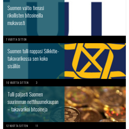
Suomen valtio tienasi
rikollisten bitcoineilla
mukavasti
7 VUOTTA SITTEN
Suomen tulli nappasi Silkkitie-
takavarikossa sen koko
sisällön
10 VUOTTA SITTEN
3
Tulli paljasti Suomen
suurimman nettihuumekaupan
– takavarikoi bitcoineja
12 VUOTTA SITTEN
11