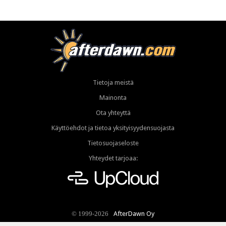
Tietoja meistä
Mainonta
Ota yhteyttä
Käyttöehdot ja tietoa yksityisyydensuojasta
Tietosuojaseloste
Yhteydet tarjoaa:
AfterDawn Oy
© 1999-2026