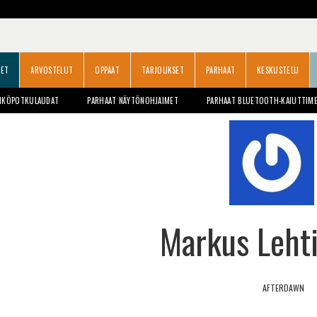
SET
ARVOSTELUT
OPPAAT
TARJOUKSET
PARHAAT
KESKUSTELU
HKÖPOTKULAUDAT
PARHAAT NÄYTÖNOHJAIMET
PARHAAT BLUETOOTH-KAIUTTIM
Markus Lehti
AFTERDAWN