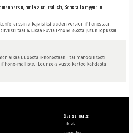
nen versio, hinta aleni reilusti, Soneralta myyntiin
onferenssin alkajaisiksi uuden version iPhonestaan,
viisti täällä. Lisää kuvia iPhone 3G:stä jutun lopussa!
en aikana myyty ...
en aikaa uudesta iPhonestaan - tai mahdollisesti
Phone-mallista. iLounge-sivusto kertoo kahdesta
2,8 ja 3,2 tuumaa. Alkuperäisen ...
Seuraa meitä:
TikTok
Mastodon