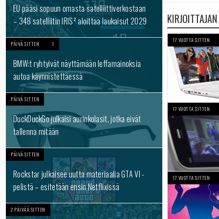
EU pääsi sopuun omasta satelliittiverkostaan
KIRJOITTAJAN
– 348 satelliitin IRIS² aloittaa laukaisut 2029
17 VUOTTA SITTEN
PÄIVÄ SITTEN
1
BMW:t ryhtyivät näyttämään leffamainoksia
autoa käynnistettäessä
PÄIVÄ SITTEN
17 VUOTTA SITTEN
DuckDuckGo julkaisi aurinkolasit, jotka eivät
tallenna mitään
PÄIVÄ SITTEN
Rockstar julkaisee uutta materiaalia GTA VI -
17 VUOTTA SITTEN
pelistä – esitetään ensin Netflixissä
2 PÄIVÄÄ SITTEN