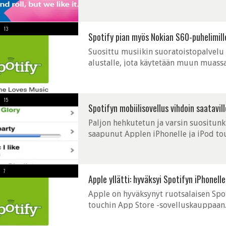
samat tekniikkapäivitykset kuin iPhone
13
Spotify pian myös Nokian S60-puhelimille
Suosittu musiikin suoratoistopalvelu 
alustalle, jota käytetään muun muas
Spotifyn tulleen saataville Applen iPho
15
Spotifyn mobiilisovellus vihdoin saatavill
Paljon hehkutetun ja varsin suositunk
saapunut Applen iPhonelle ja iPod to
Android Marketin kautta. Spotify-sovel
7
Apple yllätti: hyväksyi Spotifyn iPhonelle
Apple on hyväksynyt ruotsalaisen Spo
touchin App Store -sovelluskauppaan. S
on, että se on hyväksytty ja toivomme