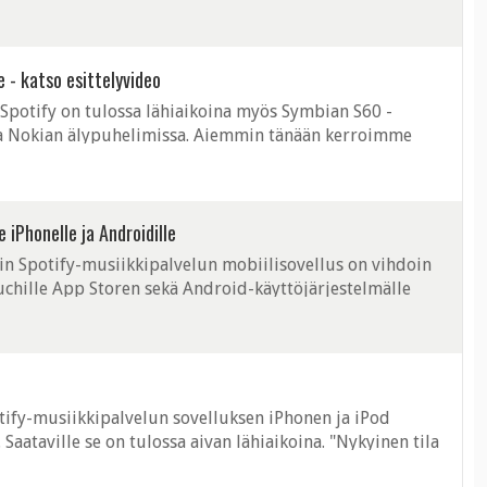
 3GS toi iPhone 3G:hen verrattuna. ...
 - katso esittelyvideo
Spotify on tulossa lähiaikoina myös Symbian S60 -
sa Nokian älypuhelimissa. Aiemmin tänään kerroimme
nelle ja iPod touchille sekä ...
e iPhonelle ja Androidille
in Spotify-musiikkipalvelun mobiilisovellus on vihdoin
uchille App Storen sekä Android-käyttöjärjestelmälle
lus mahdollistaa musiikin ...
tify-musiikkipalvelun sovelluksen iPhonen ja iPod
aataville se on tulossa aivan lähiaikoina. "Nykyinen tila
 pystyvämme lisäämään ...