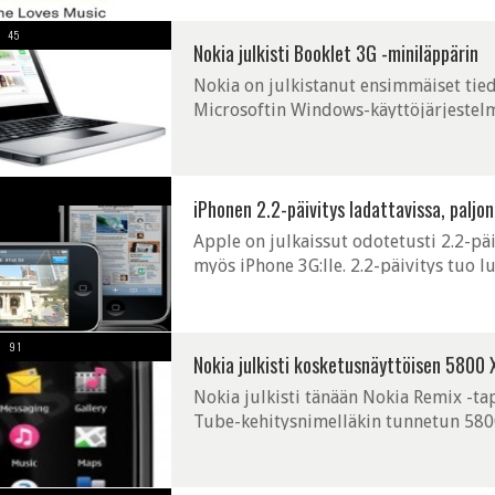
45
Nokia julkisti Booklet 3G -miniläppärin
Nokia on julkistanut ensimmäiset tied
Microsoftin Windows-käyttöjärjestelmä
Epävirallisten arvioiden mukaan käyttö
iPhonen 2.2-päivitys ladattavissa, paljo
Apple on julkaissut odotetusti 2.2-päi
myös iPhone 3G:lle. 2.2-päivitys tuo l
sovelluksen kautta voidaan ladata podc
91
Nokia julkisti kosketusnäyttöisen 5800 
Nokia julkisti tänään Nokia Remix -
Tube-kehitysnimelläkin tunnetun 580
neljännen sukupolven S60 5th Edition -