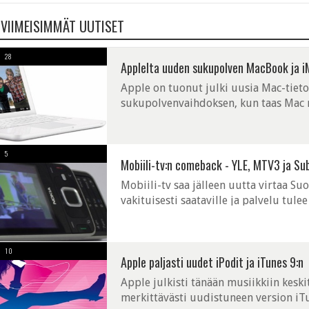
 VIIMEISIMMÄT UUTISET
28
Applelta uuden sukupolven MacBook ja iM
Apple on tuonut julki uusia Mac-tiet
sukupolvenvaihdoksen, kun taas Mac m
uuden hiiren, jota se kutsuu nimellä M
5
Mobiili-tv:n comeback - YLE, MTV3 ja Su
Mobiili-tv saa jälleen uutta virtaa 
vakituisesti saataville ja palvelu tule
television katselu onnistuu ilmaiseksi
10
Apple paljasti uudet iPodit ja iTunes 9:n
Apple julkisti tänään musiikkiin kesk
merkittävästi uudistuneen version iT