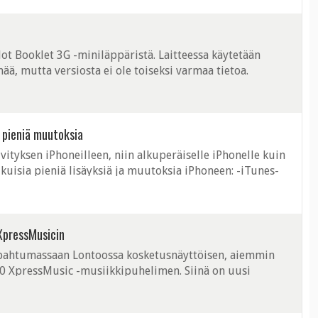
ot Booklet 3G -miniläppäristä. Laitteessa käytetään
ä, mutta versiosta ei ole toiseksi varmaa tietoa.
järjestelmä tulisi olemaan ...
n pieniä muutoksia
vityksen iPhoneilleen, niin alkuperäiselle iPhonelle kuin
ukuisia pieniä lisäyksiä ja muutoksia iPhoneen: -iTunes-
asteja joko ...
XpressMusicin
tapahtumassaan Lontoossa kosketusnäyttöisen, aiemmin
0 XpressMusic -musiikkipuhelimen. Siinä on uusi
käyttöliittymä, joka on optimoitu ...