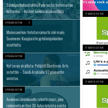
Sähköpotkulautayhtiö Ryde joutui tietomurron
kohteeksi – koskee kaikkia asiakastilejä
17 VUOTTA SITTEN
3 PÄIVÄÄ SITTEN
2
Mainosverkon tietoturvamurto iski myös
Suomeen: Kaappasi kryptolompakoiden
osoitteita
17 VUOTTA SITTEN
3 PÄIVÄÄ SITTEN
Nyt se on virallista: Pelijätti Electronic Arts
ostettiin – Saudi-Arabialle 93 prosentin
omistus
17 VUOTTA SITTEN
3 PÄIVÄÄ SITTEN
Avoimen lähdekoodin robotti-imuri, joka
rakennetaan itse 3D-tulostetuista osista