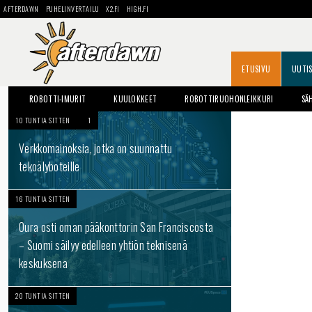
AFTERDAWN
PUHELINVERTAILU
X2.FI
HIGH.FI
ETUSIVU
UUTI
ROBOTTI-IMURIT
KUULOKKEET
ROBOTTIRUOHONLEIKKURI
SÄ
10 TUNTIA SITTEN
1
Verkkomainoksia, jotka on suunnattu
tekoälyboteille
16 TUNTIA SITTEN
Oura osti oman pääkonttorin San Franciscosta
– Suomi säilyy edelleen yhtiön teknisenä
keskuksena
20 TUNTIA SITTEN