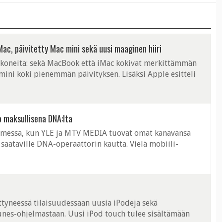
ac, päivitetty Mac mini sekä uusi maaginen hiiri
okoneita: sekä MacBook että iMac kokivat merkittämmän
ini koki pienemmän päivityksen. Lisäksi Apple esitteli
agic Mouse. Merkittävin ...
b maksullisena DNA:lta
Suomessa, kun YLE ja MTV MEDIA tuovat omat kanavansa
e saataville DNA-operaattorin kautta. Vielä mobiili-
, mutta tutustumisjakson ...
ittyneessä tilaisuudessaan uusia iPodeja sekä
unes-ohjelmastaan. Uusi iPod touch tulee sisältämään