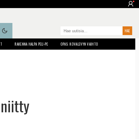
ET
RAKENNA HALPA PELI-PC
OPAS: KOVALEVYN VAIHTO
niitty