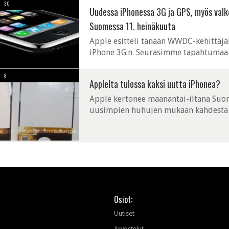
30
Uudessa iPhonessa 3G ja GPS, myös valkoi
Suomessa 11. heinäkuuta
Apple esitteli tänään WWDC-kehittäjäk
iPhone 3G:n. Seurasimme tapahtumaa tii
Edellistä iPhone-mallia on vajaan vuod
8
Applelta tulossa kaksi uutta iPhonea?
Apple kertonee maanantai-iltana Suom
uusimpien huhujen mukaan kahdesta i
kosketusnäytöstä, jotka ovat kooltaan 
Osiot:
Uutiset
Arvostelut