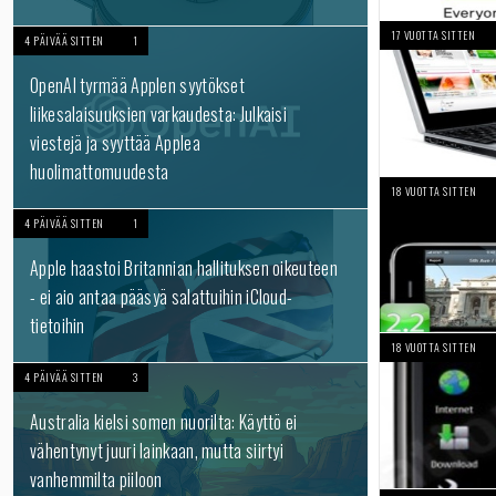
17 VUOTTA SITTEN
4 PÄIVÄÄ SITTEN
1
OpenAI tyrmää Applen syytökset
liikesalaisuuksien varkaudesta: Julkaisi
viestejä ja syyttää Applea
huolimattomuudesta
18 VUOTTA SITTEN
4 PÄIVÄÄ SITTEN
1
Apple haastoi Britannian hallituksen oikeuteen
- ei aio antaa pääsyä salattuihin iCloud-
tietoihin
18 VUOTTA SITTEN
4 PÄIVÄÄ SITTEN
3
Australia kielsi somen nuorilta: Käyttö ei
vähentynyt juuri lainkaan, mutta siirtyi
vanhemmilta piiloon