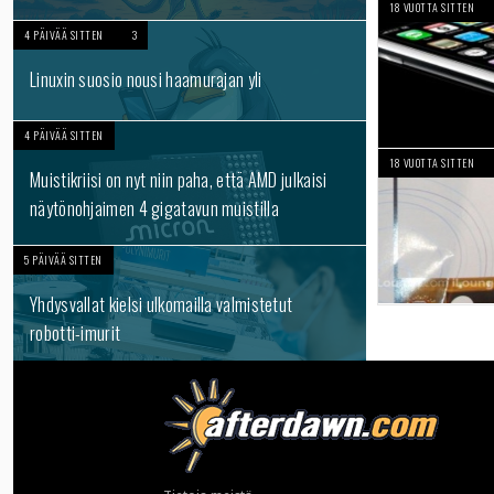
18 VUOTTA SITTEN
4 PÄIVÄÄ SITTEN
3
Linuxin suosio nousi haamurajan yli
4 PÄIVÄÄ SITTEN
18 VUOTTA SITTEN
Muistikriisi on nyt niin paha, että AMD julkaisi
näytönohjaimen 4 gigatavun muistilla
5 PÄIVÄÄ SITTEN
Yhdysvallat kielsi ulkomailla valmistetut
robotti-imurit
Laajempi uutislistaus