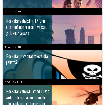
3 VUOTTA SITTEN
Rockstar vahvisti: GTA VI:n
ensimmäinen traileri luvassa
joulukuun alussa
3 VUOTTA SITTEN
Rockstar myy piraattiversiota
pelistään
4 VUOTTA SITTEN
Rockstar vahvisti Grand Theft
Auto Onlinen haavoittuvuuden
- korjauksen aikataulusta ei