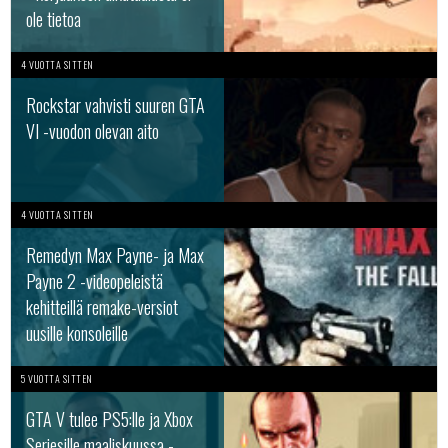
ole tietoa
4 VUOTTA SITTEN
Rockstar vahvisti suuren GTA
VI -vuodon olevan aito
4 VUOTTA SITTEN
Remedyn Max Payne- ja Max
Payne 2 -videopeleistä
kehitteillä remake-versiot
uusille konsoleille
5 VUOTTA SITTEN
GTA V tulee PS5:lle ja Xbox
Seriesille maaliskuussa -