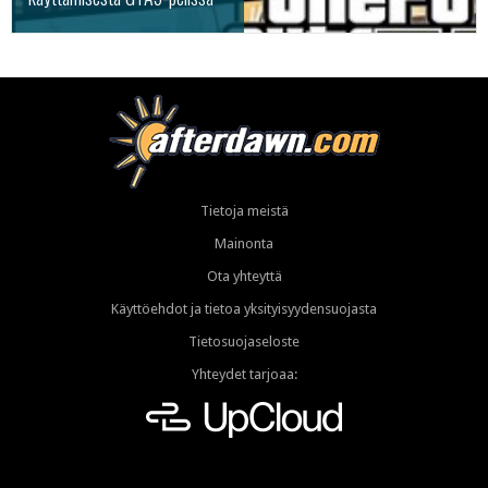
Tietoja meistä
Mainonta
Ota yhteyttä
Käyttöehdot ja tietoa yksityisyydensuojasta
Tietosuojaseloste
Yhteydet tarjoaa: