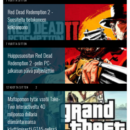
7 VUOTTA SITTEN
Red Dead Redemption 2 -
Suositeltu tietokoneen
kokoonpano
7 VUOTTA SITTEN
Huippusuositun Red Dead
Redemption 2 -pelin PC-
julkaisun päivä paljastettiin
12 VUOTTA SITTEN
2
Mafiapomon tytär vaatii Take-
Two Interactivelta 40
miljoonaa dollaria
elämäntarinansa
käyttämisestä GTA5-pelissä