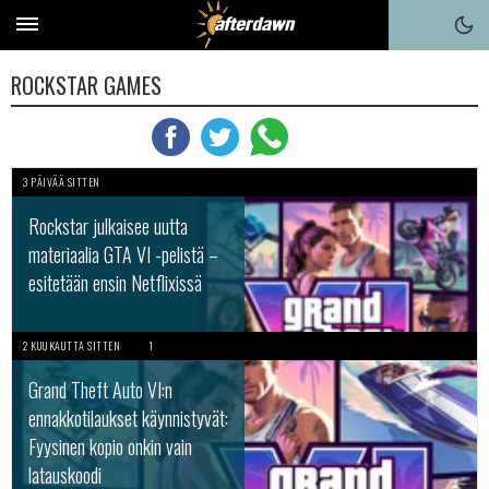
ROCKSTAR GAMES
3 PÄIVÄÄ SITTEN
Rockstar julkaisee uutta
materiaalia GTA VI -pelistä –
esitetään ensin Netflixissä
2 KUUKAUTTA SITTEN
1
Grand Theft Auto VI:n
ennakkotilaukset käynnistyvät:
Fyysinen kopio onkin vain
latauskoodi