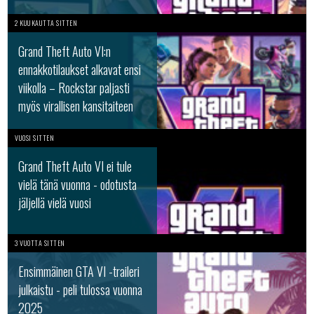
2 KUUKAUTTA SITTEN
Grand Theft Auto VI:n
ennakkotilaukset alkavat ensi
viikolla – Rockstar paljasti
myös virallisen kansitaiteen
VUOSI SITTEN
Grand Theft Auto VI ei tule
vielä tänä vuonna - odotusta
jäljellä vielä vuosi
3 VUOTTA SITTEN
Ensimmäinen GTA VI -traileri
julkaistu - peli tulossa vuonna
2025