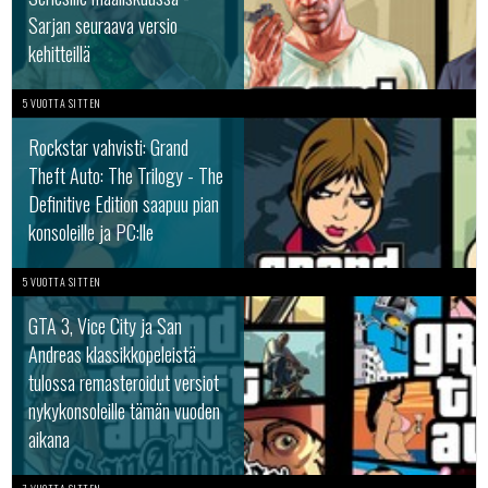
Sarjan seuraava versio
kehitteillä
5 VUOTTA SITTEN
Rockstar vahvisti: Grand
Theft Auto: The Trilogy - The
Definitive Edition saapuu pian
konsoleille ja PC:lle
5 VUOTTA SITTEN
GTA 3, Vice City ja San
Andreas klassikkopeleistä
tulossa remasteroidut versiot
nykykonsoleille tämän vuoden
aikana