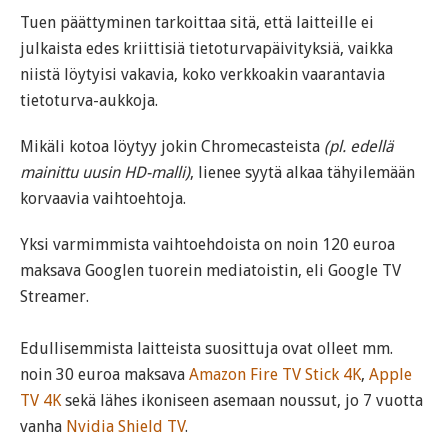
Tuen päättyminen tarkoittaa sitä, että laitteille ei
julkaista edes kriittisiä tietoturvapäivityksiä, vaikka
niistä löytyisi vakavia, koko verkkoakin vaarantavia
tietoturva-aukkoja.
Mikäli kotoa löytyy jokin Chromecasteista
(pl. edellä
mainittu uusin HD-malli)
, lienee syytä alkaa tähyilemään
korvaavia vaihtoehtoja.
Yksi varmimmista vaihtoehdoista on noin 120 euroa
maksava Googlen tuorein mediatoistin, eli Google TV
Streamer.
Edullisemmista laitteista suosittuja ovat olleet mm.
noin 30 euroa maksava
Amazon Fire TV Stick 4K
,
Apple
TV 4K
sekä lähes ikoniseen asemaan noussut, jo 7 vuotta
vanha
Nvidia Shield TV
.