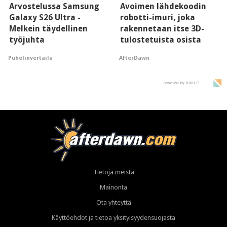
Arvostelussa Samsung
Avoimen lähdekoodin
Galaxy S26 Ultra -
robotti-imuri, joka
Melkein täydellinen
rakennetaan itse 3D-
työjuhta
tulostetuista osista
Puhelinvertailu
AfterDawn
Powered by HIGH.FI
Tietoja meistä
Mainonta
Ota yhteyttä
Käyttöehdot ja tietoa yksityisyydensuojasta