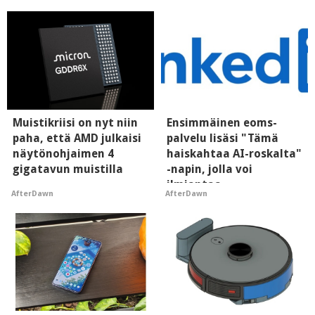
Muistikriisi on nyt niin
Ensimmäinen eoms-
paha, että AMD julkaisi
palvelu lisäsi "Tämä
näytönohjaimen 4
haiskahtaa AI-roskalta"
gigatavun muistilla
-napin, jolla voi
ilmiantaa
AfterDawn
AfterDawn
tekoälytauhkan