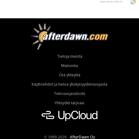
Powered by HIGH.FI
Tietoja meistä
Mainonta
Ota yhteyttä
Käyttöehdot ja tietoa yksityisyydensuojasta
Tietosuojaseloste
Yhteydet tarjoaa:
AfterDawn Oy
© 1999-2026