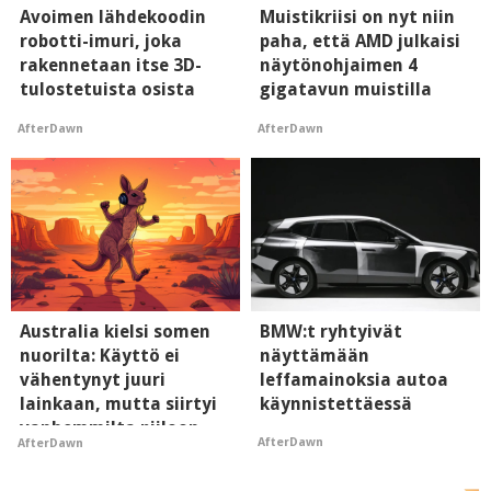
Avoimen lähdekoodin
Muistikriisi on nyt niin
robotti-imuri, joka
paha, että AMD julkaisi
rakennetaan itse 3D-
näytönohjaimen 4
tulostetuista osista
gigatavun muistilla
AfterDawn
AfterDawn
Australia kielsi somen
BMW:t ryhtyivät
nuorilta: Käyttö ei
näyttämään
vähentynyt juuri
leffamainoksia autoa
lainkaan, mutta siirtyi
käynnistettäessä
vanhemmilta piiloon
AfterDawn
AfterDawn