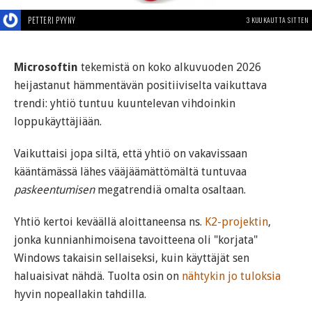
PETTERI PYYNY
3 KUUKAUTTA SITTEN
Microsoftin
tekemistä on koko alkuvuoden 2026
heijastanut hämmentävän positiiviselta vaikuttava
trendi: yhtiö tuntuu kuuntelevan vihdoinkin
loppukäyttäjiään.
Vaikuttaisi jopa siltä, että yhtiö on vakavissaan
kääntämässä lähes vääjäämättömältä tuntuvaa
paskeentumisen
megatrendiä omalta osaltaan.
Yhtiö kertoi keväällä aloittaneensa ns.
K2-projektin
,
jonka kunnianhimoisena tavoitteena oli "korjata"
Windows takaisin sellaiseksi, kuin käyttäjät sen
haluaisivat nähdä. Tuolta osin on
nähtykin jo tuloksia
hyvin nopeallakin tahdilla.