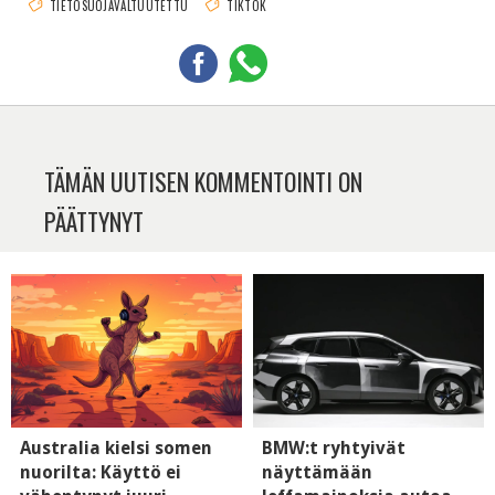
TIETOSUOJAVALTUUTETTU
TIKTOK
TÄMÄN UUTISEN KOMMENTOINTI ON
PÄÄTTYNYT
Australia kielsi somen
BMW:t ryhtyivät
nuorilta: Käyttö ei
näyttämään