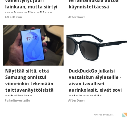
vähentynyt juuri
leffamainoksia autoa
lainkaan, mutta siirtyi
käynnistettäessä
vanhemmilta piiloon
AfterDawn
AfterDawn
Näyttää siltä, että
DuckDuckGo julkaisi
Samsung onnistui
vastaiskun älylaseille -
viimeinkin tekemään
aivan tavalliset
taittuvanäyttöisistä
aurinkolasit, eivät sovi
puhelimista
salakuvaaville
Puhelinvertailu
AfterDawn
supersuosittuja
hyypiöille
Powered by HIGH.FI