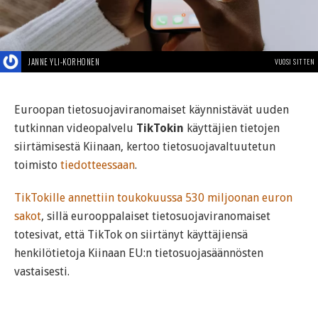
JANNE YLI-KORHONEN
VUOSI SITTEN
Euroopan tietosuojaviranomaiset käynnistävät uuden
tutkinnan videopalvelu
TikTokin
käyttäjien tietojen
siirtämisestä Kiinaan, kertoo tietosuojavaltuutetun
toimisto
tiedotteessaan
.
TikTokille annettiin toukokuussa 530 miljoonan euron
sakot
, sillä eurooppalaiset tietosuojaviranomaiset
totesivat, että TikTok on siirtänyt käyttäjiensä
henkilötietoja Kiinaan EU:n tietosuojasäännösten
vastaisesti.