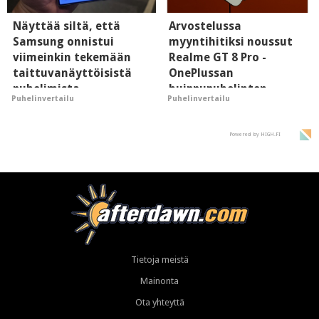
Näyttää siltä, että
Arvostelussa
Samsung onnistui
myyntihitiksi noussut
viimeinkin tekemään
Realme GT 8 Pro -
taittuvanäyttöisistä
OnePlussan
puhelimista
huippupuhelinten
Puhelinvertailu
Puhelinvertailu
supersuosittuja
"perillinen"
Powered by HIGH.FI
Tietoja meistä
Mainonta
Ota yhteyttä