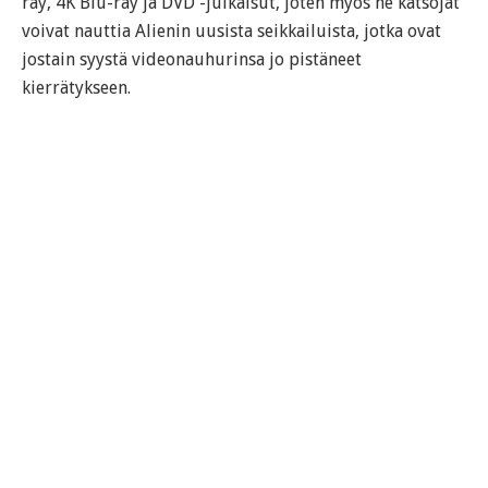
ray, 4K Blu-ray ja DVD -julkaisut, joten myös ne katsojat
voivat nauttia Alienin uusista seikkailuista, jotka ovat
jostain syystä videonauhurinsa jo pistäneet
kierrätykseen.