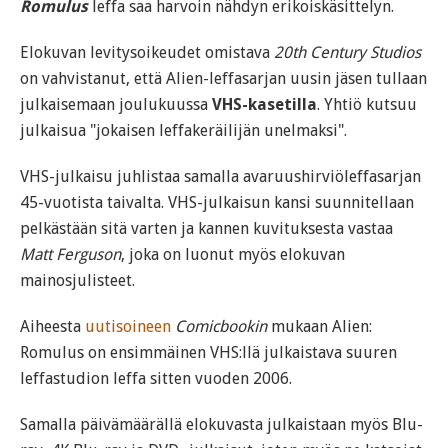
Romulus
leffa saa harvoin nähdyn erikoiskäsittelyn.
Elokuvan levitysoikeudet omistava
20th Century Studios
on vahvistanut, että Alien-leffasarjan uusin jäsen tullaan
julkaisemaan joulukuussa
VHS-kasetilla
. Yhtiö kutsuu
julkaisua "jokaisen leffakeräilijän unelmaksi".
VHS-julkaisu juhlistaa samalla avaruushirviöleffasarjan
45-vuotista taivalta. VHS-julkaisun kansi suunnitellaan
pelkästään sitä varten ja kannen kuvituksesta vastaa
Matt Ferguson
, joka on luonut myös elokuvan
mainosjulisteet.
Aiheesta
uutisoineen
Comicbookin
mukaan Alien:
Romulus on ensimmäinen VHS:llä julkaistava suuren
leffastudion leffa sitten vuoden 2006.
Samalla päivämäärällä elokuvasta julkaistaan myös Blu-