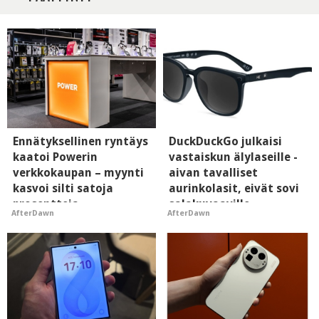
Ennätyksellinen ryntäys
DuckDuckGo julkaisi
kaatoi Powerin
vastaiskun älylaseille -
verkkokaupan – myynti
aivan tavalliset
kasvoi silti satoja
aurinkolasit, eivät sovi
prosentteja
salakuvaaville
AfterDawn
AfterDawn
hyypiöille