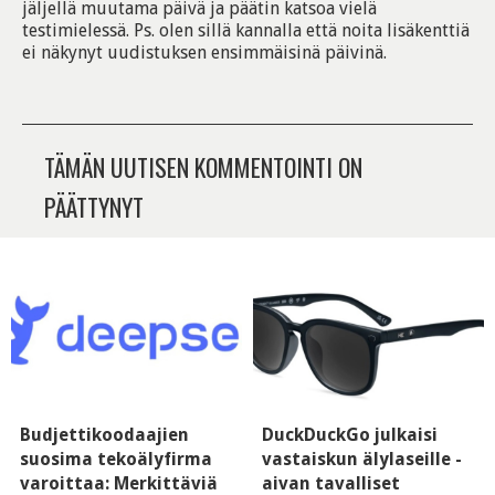
jäljellä muutama päivä ja päätin katsoa vielä
testimielessä. Ps. olen sillä kannalla että noita lisäkenttiä
ei näkynyt uudistuksen ensimmäisinä päivinä.
TÄMÄN UUTISEN KOMMENTOINTI ON
PÄÄTTYNYT
Budjettikoodaajien
DuckDuckGo julkaisi
suosima tekoälyfirma
vastaiskun älylaseille -
varoittaa: Merkittäviä
aivan tavalliset