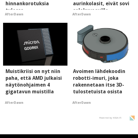
hinnankorotuksia
aurinkolasit, eivät sovi
tulossa
salakuvaaville
AfterDawn
AfterDawn
hyypiöille
Muistikriisi on nyt niin
Avoimen lähdekoodin
paha, että AMD julkaisi
robotti-imuri, joka
näytönohjaimen 4
rakennetaan itse 3D-
gigatavun muistilla
tulostetuista osista
AfterDawn
AfterDawn
Powered by HIGH.FI