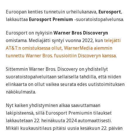
Euroopan kenties tunnetuin urheilukanava,
Eurosport
,
lakkauttaa
Eurosport Premium
-suoratoistopalvelunsa.
Eurosport on nykyisin
Warner Bros Discoveryn
omistama. Mediajätti syntyi vuonna 2022, kun
telejätti
AT&T:n omistuksessa ollut, WarnerMedia aiemmin
tunnettu Warner Bros. fuusioitiin Discoveryn kanssa
.
Sittemmin Warner Bros. Discovery on yhdistellyt
suoratoistopalveluitaan sellaisella tahdilla, että niiden
elinkaarta on ollut vaikea seurata edes uutistoimituksen
näkökulmasta.
Nyt kaiken yhdistyminen alkaa saavuttamaan
lakipisteensä, sillä Eurosport Premiumin tilaukset
lakkautetaan 22. heinäkuuta 2024 automaattisesti.
Mikäli kuukausitilaus pitäisi uusia kesäkuun 22. päivän