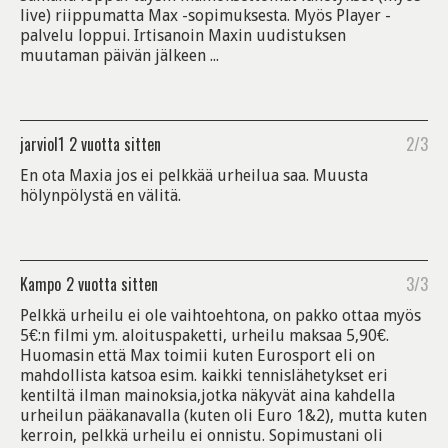
live) riippumatta Max -sopimuksesta. Myös Player -
palvelu loppui. Irtisanoin Maxin uudistuksen
muutaman päivän jälkeen ...
jarviol1
2 vuotta sitten
2/3
En ota Maxia jos ei pelkkää urheilua saa. Muusta
hölynpölystä en välitä.
Kampo
2 vuotta sitten
3/3
Pelkkä urheilu ei ole vaihtoehtona, on pakko ottaa myös
5€:n filmi ym. aloituspaketti, urheilu maksaa 5,90€.
Huomasin että Max toimii kuten Eurosport eli on
mahdollista katsoa esim. kaikki tennislähetykset eri
kentiltä ilman mainoksia,jotka näkyvät aina kahdella
urheilun pääkanavalla (kuten oli Euro 1&2), mutta kuten
kerroin, pelkkä urheilu ei onnistu. Sopimustani oli