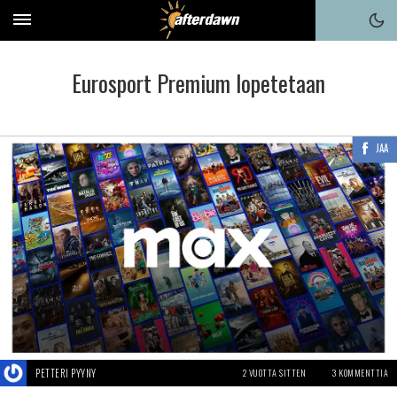
Eurosport Premium lopetetaan
JAA
PETTERI PYYNY
2 VUOTTA SITTEN
3 KOMMENTTIA