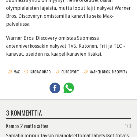
Suomessa yhtiö on myynyt Ylelle oikeudet osaan
olympialaisten lajeista, mutta loput lajit näkyvät Warner
Bros. Discoveryn omistamilla kanavilla sekä Max-
palvelussa.
Warner Bros. Discovery omistaa Suomessa
antenniverkossakin näkyvät TV5, Kutonen, Frii ja TLC -
kanavat, useiden ns. kaapelikanavien lisäksi.
MAX
SUORATOISTO
EUROSPORT
WARNER BROS. DISCOVERY
3 KOMMENTTIA
Kampo
2 vuotta sitten
1/3
Samalla loppui täysin mainoksettomat lähetykset (myös