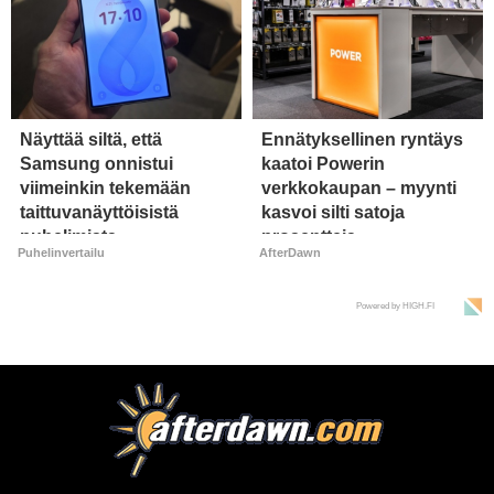
Näyttää siltä, että
Ennätyksellinen ryntäys
Samsung onnistui
kaatoi Powerin
viimeinkin tekemään
verkkokaupan – myynti
taittuvanäyttöisistä
kasvoi silti satoja
puhelimista
prosentteja
Puhelinvertailu
AfterDawn
supersuosittuja
Powered by HIGH.FI