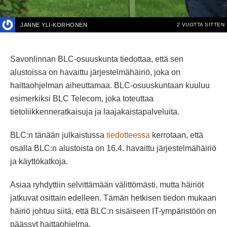
JANNE YLI-KORHONEN
2 VUOTTA SITTEN
Savonlinnan BLC-osuuskunta tiedottaa, että sen
alustoissa on havaittu järjestelmähäiriö, joka on
haittaohjelman aiheuttamaa. BLC-osuuskuntaan kuuluu
esimerkiksi BLC Telecom, joka toteuttaa
tietoliikkenneratkaisuja ja laajakaistapalveluita.
BLC:n tänään julkaistussa
tiedotteessa
kerrotaan, että
osalla BLC:n alustoista on 16.4. havaittu järjestelmähäiriö
ja käyttökatkoja.
Asiaa ryhdyttiin selvittämään välittömästi, mutta häiriöt
jatkuvat osittain edelleen. Tämän hetkisen tiedon mukaan
häiriö johtuu siitä, että BLC:n sisäiseen IT-ympäristöön on
päässyt haittaohjelma.