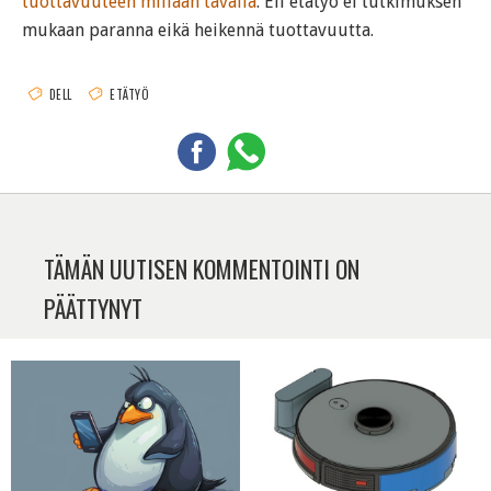
tuottavuuteen millään tavalla
. Eli etätyö ei tutkimuksen
mukaan paranna eikä heikennä tuottavuutta.
DELL
ETÄTYÖ
TÄMÄN UUTISEN KOMMENTOINTI ON
PÄÄTTYNYT