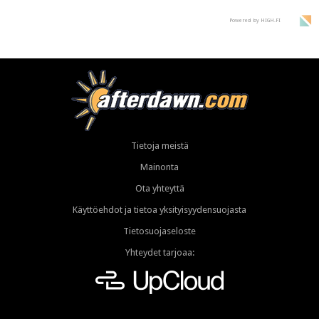
Powered by HIGH.FI
Tietoja meistä
Mainonta
Ota yhteyttä
Käyttöehdot ja tietoa yksityisyydensuojasta
Tietosuojaseloste
Yhteydet tarjoaa: