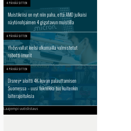
4 PÄIVÄÄ SITTEN
Muistikriisi on nyt niin paha, että AMD julkaisi
näytönohjaimen 4 gigatavun muistilla
4 PÄIVÄÄ SITTEN
Yhdysvallat kielsi ulkomailla valmistetut
robotti-imurit
4 PÄIVÄÄ SITTEN
Disney+ aloitti 4K-kuvan palauttamisen
Suomessa – uusi tekniikka tuo kuitenkin
laiterajoituksia
Laajempi uutislistaus