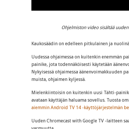
Ohjelmiston video sisältää uude
Kaukosäädin on edelleen pitkulainen ja nuolinä
Uudessa ohjaimessa on kuitenkin enemmän pain
painike, jota todennäköisesti käytetään äänen
Nykyisessä ohjaimessa äänenvoimakkuuden paini
muista, ohjaimen kyljessä.
Mielenkiintoisin on kuitenkin uusi Tähti-painik
avataan käyttäjän haluama sovellus. Tuosta omi
aiemmin Android TV 14 -käyttöjärjestelmän b
Uuden Chromecast with Google TV -laitteen saa
varmuutta.