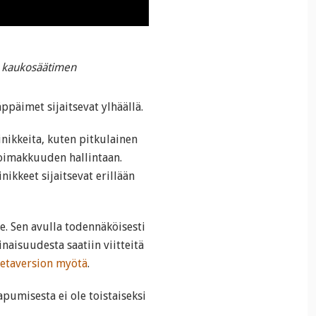
n kaukosäätimen
ppäimet sijaitsevat ylhäällä.
ikkeita, kuten pitkulainen
voimakkuuden hallintaan.
kkeet sijaitsevat erillään
e. Sen avulla todennäköisesti
naisuudesta saatiin viitteitä
eetaversion myötä
.
pumisesta ei ole toistaiseksi