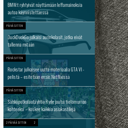
BMW:t ryhtyivät näyttämään leffamainoksia
autoa käynnistettäessä
PÄIVÄ SITTEN
DuckDuckGo julkaisi aurinkolasit, jotka eivät
tallenna mitään
PÄIVÄ SITTEN
Rockstar julkaisee uutta materiaalia GTA VI -
pelistä – esitetään ensin Netflixissä
PÄIVÄ SITTEN
Sähköpotkulautayhtiö Ryde joutui tietomurron
kohteeksi – koskee kaikkia asiakastilejä
2 PÄIVÄÄ SITTEN
2