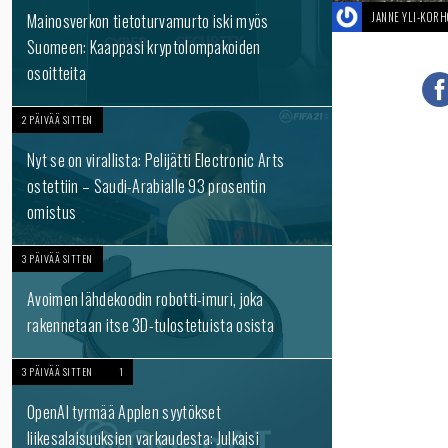
Mainosverkon tietoturvamurto iski myös
JANNE YLI-KOR
Suomeen: Kaappasi kryptolompakoiden
osoitteita
2 PÄIVÄÄ SITTEN
Nyt se on virallista: Pelijätti Electronic Arts
ostettiin – Saudi-Arabialle 93 prosentin
omistus
3 PÄIVÄÄ SITTEN
Avoimen lähdekoodin robotti-imuri, joka
rakennetaan itse 3D-tulostetuista osista
3 PÄIVÄÄ SITTEN
1
OpenAI tyrmää Applen syytökset
liikesalaisuuksien varkaudesta: Julkaisi