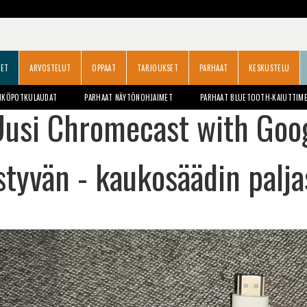
SET
ARVOSTELUT
OPPAAT
TARJOUKSET
PARHAAT
KESKUSTELU
HKÖPOTKULAUDAT
PARHAAT NÄYTÖNOHJAIMET
PARHAAT BLUETOOTH-KAIUTTIM
usi Chromecast with Googl
styvän - kaukosäädin palja