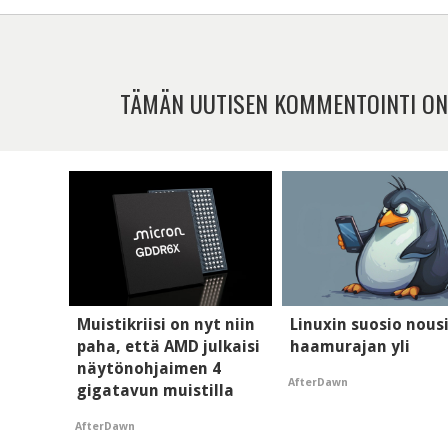
TÄMÄN UUTISEN KOMMENTOINTI ON
Muistikriisi on nyt niin
Linuxin suosio nous
paha, että AMD julkaisi
haamurajan yli
näytönohjaimen 4
AfterDawn
gigatavun muistilla
AfterDawn