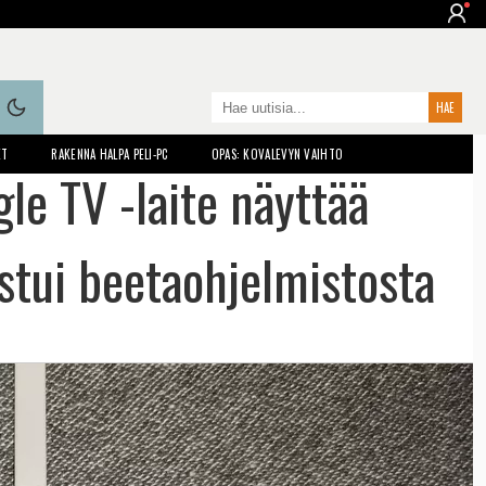
ET
RAKENNA HALPA PELI-PC
OPAS: KOVALEVYN VAIHTO
e TV -laite näyttää
stui beetaohjelmistosta