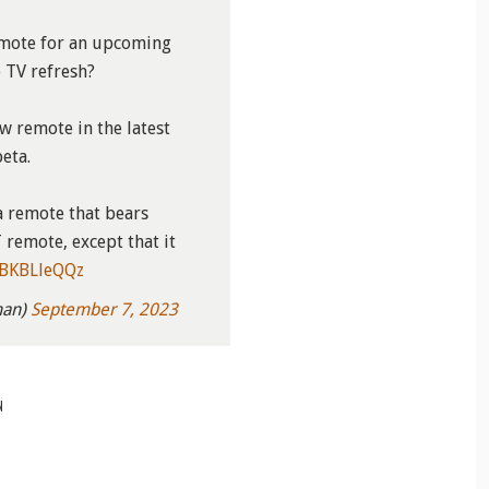
remote for an upcoming
 TV refresh?
w remote in the latest
eta.
a remote that bears
remote, except that it
OBKBLleQQz
man)
September 7, 2023
N