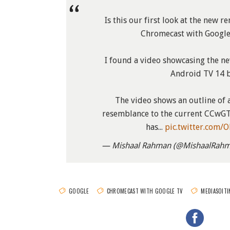
Is this our first look at the new 
Chromecast with Google
I found a video showcasing the ne
Android TV 14 b
The video shows an outline of 
resemblance to the current CCwGT 
has...
pic.twitter.com/
— Mishaal Rahman (@MishaalRah
GOOGLE
CHROMECAST WITH GOOGLE TV
MEDIASOITI