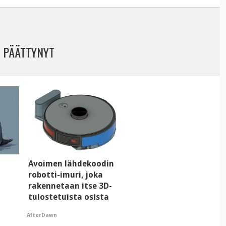
 PÄÄTTYNYT
i
Avoimen lähdekoodin
robotti-imuri, joka
rakennetaan itse 3D-
tulostetuista osista
AfterDawn