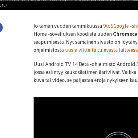
HONEN
Jo tämän vuoden tammikuussa
9to5Google -sivu
Home -sovelluksen koodista uuden
Chromecas
saapumisesta. Nyt samainen sivusto on löytäny
ohjelmistosta
uusia viitteitä tulevasta laitteest
Uusi Android TV 14 Beta -ohjelmisto Android S
jossa esiintyy kaukosäätimen ääriviivat. Vaikka
kuva tai video, se paljastaa eroja nykyiseen ka