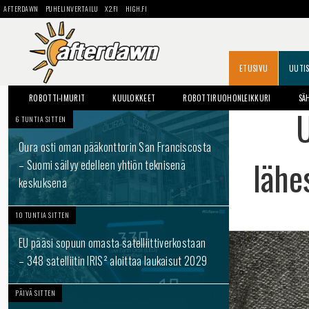
AFTERDAWN
PUHELINVERTAILU
X2.FI
HIGH.FI
ETUSIVU
UUTI
ROBOTTI-IMURIT
KUULOKKEET
ROBOTTIRUOHONLEIKKURI
SÄ
U
6 TUNTIA SITTEN
Oura osti oman pääkonttorin San Franciscosta
lähe
– Suomi säilyy edelleen yhtiön teknisenä
keskuksena
10 TUNTIA SITTEN
EU pääsi sopuun omasta satelliittiverkostaan
– 348 satelliitin IRIS² aloittaa laukaisut 2029
PÄIVÄ SITTEN