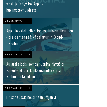
viestejä ja syyttää Applea
huolimattomuudesta
4 PÄIVÄÄ SITTEN
1
Apple haastoi Britannian hallituksen oikeuteen
- ei aio antaa pääsyä salattuihin iCloud-
tietoihin
4 PÄIVÄÄ SITTEN
3
Australia kielsi somen nuorilta: Käyttö ei
vähentynyt juuri lainkaan, mutta siirtyi
vanhemmilta piiloon
4 PÄIVÄÄ SITTEN
3
Linuxin suosio nousi haamurajan yli