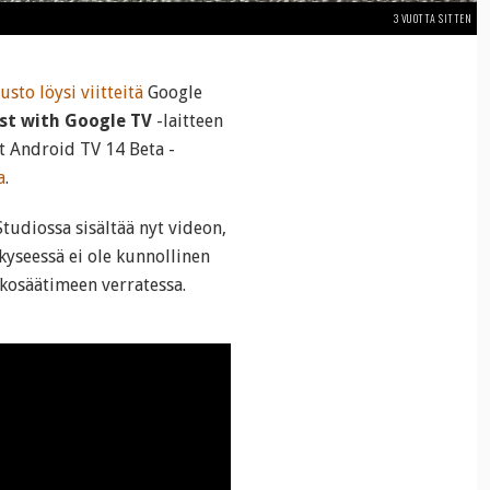
3 VUOTTA SITTEN
sto löysi viitteitä
Google
t with Google TV
-laitteen
t Android TV 14 Beta -
a
.
tudiossa sisältää nyt videon,
 kyseessä ei ole kunnollinen
ukosäätimeen verratessa.