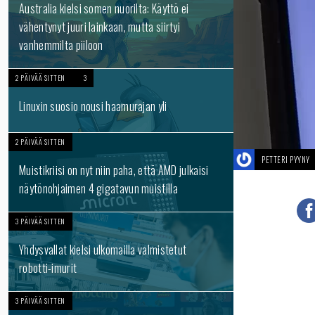
Australia kielsi somen nuorilta: Käyttö ei
vähentynyt juuri lainkaan, mutta siirtyi
vanhemmilta piiloon
2 PÄIVÄÄ SITTEN
3
Linuxin suosio nousi haamurajan yli
2 PÄIVÄÄ SITTEN
PETTERI PYYNY
Muistikriisi on nyt niin paha, että AMD julkaisi
näytönohjaimen 4 gigatavun muistilla
3 PÄIVÄÄ SITTEN
Yhdysvallat kielsi ulkomailla valmistetut
robotti-imurit
3 PÄIVÄÄ SITTEN