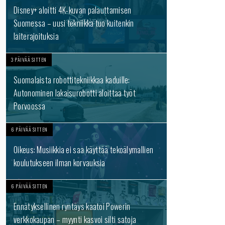
Disney+ aloitti 4K-kuvan palauttamisen
Suomessa – uusi tekniikka tuo kuitenkin
laiterajoituksia
3 PÄIVÄÄ SITTEN
Suomalaista robottitekniikkaa kaduille:
Autonominen lakaisurobotti aloittaa työt
Porvoossa
6 PÄIVÄÄ SITTEN
Oikeus: Musiikkia ei saa käyttää tekoälymallien
koulutukseen ilman korvauksia
6 PÄIVÄÄ SITTEN
Ennätyksellinen ryntäys kaatoi Powerin
verkkokaupan – myynti kasvoi silti satoja