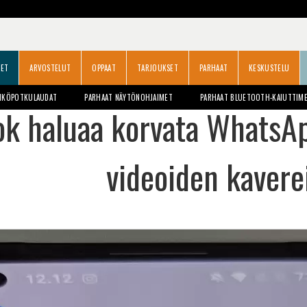
SET
ARVOSTELUT
OPPAAT
TARJOUKSET
PARHAAT
KESKUSTELU
HKÖPOTKULAUDAT
PARHAAT NÄYTÖNOHJAIMET
PARHAAT BLUETOOTH-KAIUTTIM
ok haluaa korvata WhatsAp
videoiden kaverei