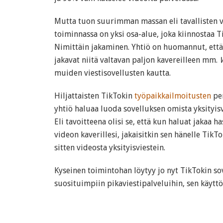
Mutta tuon suurimman massan eli tavallisten v
toiminnassa on yksi osa-alue, joka kiinnostaa 
Nimittäin jakaminen. Yhtiö on huomannut, että 
jakavat niitä valtavan paljon kavereilleen mm.
muiden viestisovellusten kautta.
Hiljattaisten TikTokin
työpaikkailmoitusten
per
yhtiö haluaa luoda sovelluksen omista yksityis
Eli tavoitteena olisi se, että kun haluat jakaa 
videon kaverillesi, jakaisitkin sen hänelle TikTok
sitten videosta yksityisviestein.
Kyseinen toimintohan löytyy jo nyt TikTokin so
suosituimpiin pikaviestipalveluihin, sen käytt