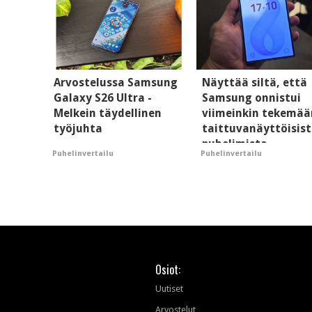
Arvostelussa Samsung
Näyttää siltä, että
Galaxy S26 Ultra -
Samsung onnistui
Melkein täydellinen
viimeinkin tekemää
työjuhta
taittuvanäyttöisis
puhelimista
Puhelinvertailu
Puhelinvertailu
supersuosittuja
Osiot:
Uutiset
Arvostelut