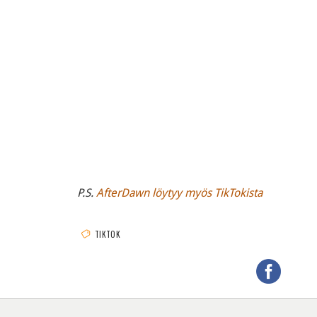
P.S.
AfterDawn löytyy myös TikTokista
TIKTOK