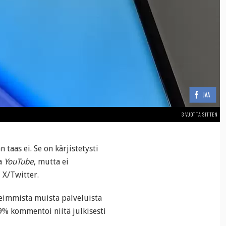
JAA
3 VUOTTA SITTEN
 taas ei. Se on kärjistetysti
pa
YouTube
, mutta ei
 X/Twitter.
eimmista muista palveluista
 9% kommentoi niitä julkisesti