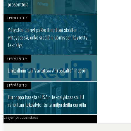
prosentteja
6 PÄIVÄÄ SITTEN
Yritysten on nyt pakko ilmoittaa sisällön
yhteydessä, onko sisällön luomiseen käytetty
tekoälyä
6 PÄIVÄÄ SITTEN
LinkedIniin tuli "vaikuttaa AI-roskalta" -nappi
6 PÄIVÄÄ SITTEN
Eurooppa haastaa USA:n tekoälykisassa: EU
rahoittaa tekoälytehtaita miljardeilla euroilla
Laajempi uutislistaus