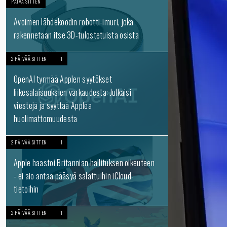
PÄIVÄ SITTEN
Avoimen lähdekoodin robotti-imuri, joka
rakennetaan itse 3D-tulostetuista osista
2 PÄIVÄÄ SITTEN
1
OpenAI tyrmää Applen syytökset
liikesalaisuuksien varkaudesta: Julkaisi
viestejä ja syyttää Applea
huolimattomuudesta
2 PÄIVÄÄ SITTEN
1
Apple haastoi Britannian hallituksen oikeuteen
- ei aio antaa pääsyä salattuihin iCloud-
tietoihin
2 PÄIVÄÄ SITTEN
1