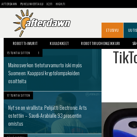
AFTERDAWN
PUHELINVERTAILU
X2.FI
HIGH.FI
ETUSIVU
UUTI
ROBOTTI-IMURIT
KUULOKKEET
ROBOTTIRUOHONLEIKKURI
SÄ
TikT
15 TUNTIA SITTEN
1
Mainosverkon tietoturvamurto iski myös
Suomeen: Kaappasi kryptolompakoiden
osoitteita
17 TUNTIA SITTEN
Nyt se on virallista: Pelijätti Electronic Arts
ostettiin – Saudi-Arabialle 93 prosentin
omistus