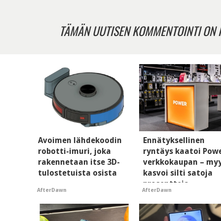
TÄMÄN UUTISEN KOMMENTOINTI ON 
Avoimen lähdekoodin
Ennätyksellinen
robotti-imuri, joka
ryntäys kaatoi Pow
rakennetaan itse 3D-
verkkokaupan – my
tulostetuista osista
kasvoi silti satoja
prosentteja
AfterDawn
AfterDawn