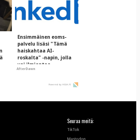
Ensimmäinen eoms-
palvelu lisäsi "Tämä
n
haiskahtaa AI-
tä
roskalta" -napin, jolla
voi ilmiantaa
AfterDawn
tekoälytauhkan
Powered by HIGH.FI
Seuraa meitä:
TikTok
Mastodon