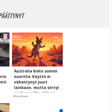
PÄÄTTYNYT
Australia kielsi somen
erin
nuorilta: Käyttö ei
ynti
vähentynyt juuri
lainkaan, mutta siirtyi
vanhemmilta piiloon
AfterDawn