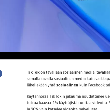
TikTok
on tavallaan sosiaalinen media, tavallaan
samalla tavalla sosiaalinen media kuin vaikka
lähellekään yhtä
sosiaalinen
kuin Facebook tai
Käytännössä TikTokin jakauma noudattanee us
tuttua kaavaa: 1% käyttäjistä tuottaa videoita,
ja 90% vain katselee videoita palvelussa.