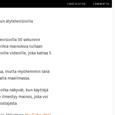
3 VUOTTA SITTEN
2 KOMMENTTIA
 älytelevisioilla
visioilla 30 sekunnin
pitkiä mainoksia tullaan
lle videoille, joka kattaa 5
issa, mutta myöhemmin tänä
alla maailmassa.
jotka näkyvät, kun käyttäjä
e ilmestyy mainos, joka voi
ostajasta.