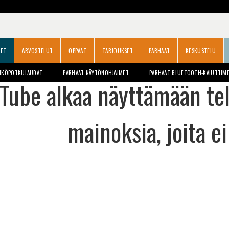
SET
ARVOSTELUT
OPPAAT
TARJOUKSET
PARHAAT
KESKUSTELU
HKÖPOTKULAUDAT
PARHAAT NÄYTÖNOHJAIMET
PARHAAT BLUETOOTH-KAIUTTIM
Tube alkaa näyttämään tel
mainoksia, joita ei