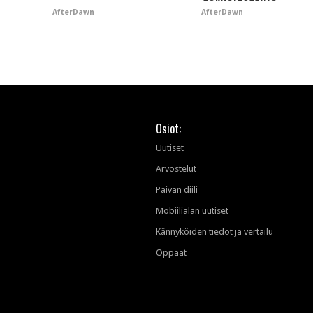
tarkoitettuja
AfterDawn
AfterDawn
mainoksia - vaikut
tekoälyn mielikuva
brändistä
Osiot:
Uutiset
Arvostelut
Päivän diili
Mobiilialan uutiset
Kännyköiden tiedot ja vertailu
Oppaat