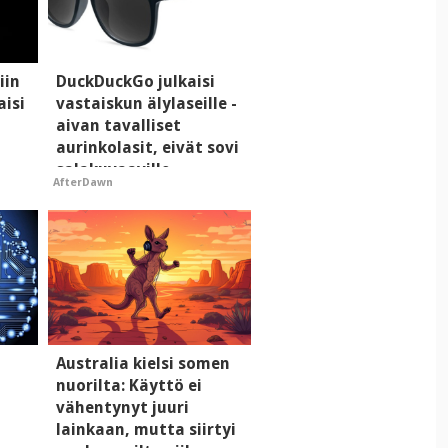
iin
DuckDuckGo julkaisi
aisi
vastaiskun älylaseille -
aivan tavalliset
aurinkolasit, eivät sovi
salakuvaaville
AfterDawn
hyypiöille
Australia kielsi somen
nuorilta: Käyttö ei
vähentynyt juuri
lainkaan, mutta siirtyi