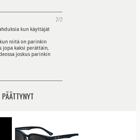
2/2
hduksia kun käyttäjät
kun niitä on parinkin
s jopa kaksi perättäin,
deossa joskus parinkin
 PÄÄTTYNYT