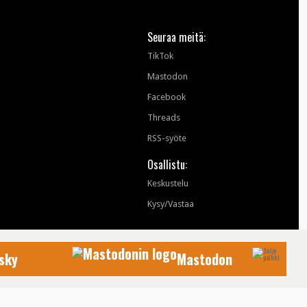
Seuraa meitä:
TikTok
Mastodon
Facebook
Threads
RSS-syöte
Osallistu:
Keskustelu
Kysy/Vastaa
sky
Mastodon