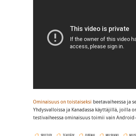
Ominaisuus on toistaiseksi
beetavaiheessa ja se
Yhdysvalloissa ja Kanadassa käyttäjillä, joilla 
testivaiheessa ominaisuus toimii vain Android- j
SPOTIFY
TEKOÄLY
OPENAI
MUSIIKKI
MUSI