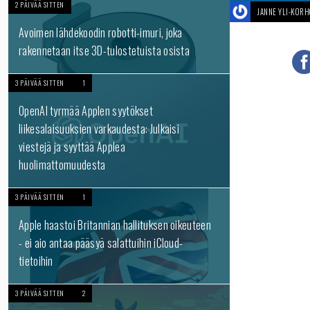
2 PÄIVÄÄ SITTEN
JANNE YLI-KOR
Avoimen lähdekoodin robotti-imuri, joka
rakennetaan itse 3D-tulostetuista osista
3 PÄIVÄÄ SITTEN
1
OpenAI tyrmää Applen syytökset
liikesalaisuuksien varkaudesta: Julkaisi
viestejä ja syyttää Applea
huolimattomuudesta
3 PÄIVÄÄ SITTEN
1
Apple haastoi Britannian hallituksen oikeuteen
- ei aio antaa pääsyä salattuihin iCloud-
tietoihin
3 PÄIVÄÄ SITTEN
2