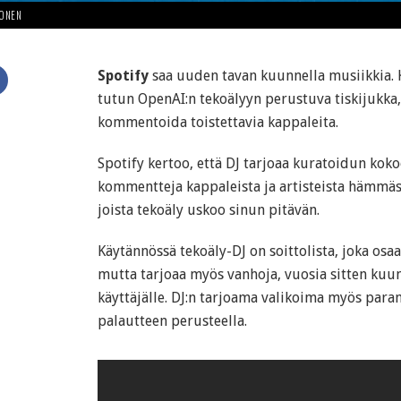
HONEN
Spotify
saa uuden tavan kuunnella musiikkia.
tutun OpenAI:n tekoälyyn perustuva tiskijukka
kommentoida toistettavia kappaleita.
Spotify kertoo, että DJ tarjoaa kuratoidun kok
kommentteja kappaleista ja artisteista hämmästy
joista tekoäly uskoo sinun pitävän.
Käytännössä tekoäly-DJ on soittolista, joka osaa
mutta tarjoaa myös vanhoja, vuosia sitten kuu
käyttäjälle. DJ:n tarjoama valikoima myös para
palautteen perusteella.