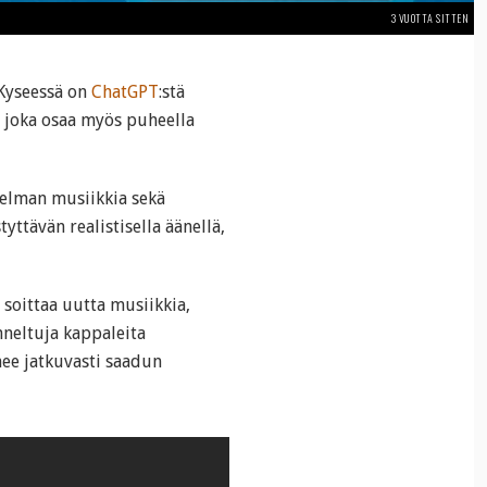
3 VUOTTA SITTEN
 Kyseessä on
ChatGPT
:stä
, joka osaa myös puheella
oelman musiikkia sekä
ttävän realistisella äänellä,
 soittaa uutta musiikkia,
nneltuja kappaleita
nee jatkuvasti saadun