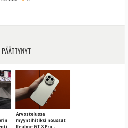
 PÄÄTTYNYT
Arvostelussa
erin
myyntihitiksi noussut
ynti
Realme GT 8 Pro -