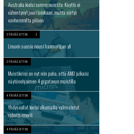
Australia kielsi somen nuorilta: Käyttö ei
vähentynyt juuri lainkaan, mutta siirtyi
vanhemmilta piiloon
3 PÄIVÄÄ SITTEN
3
Linuxin suosio nousi haamurajan yli
3 PÄIVÄÄ SITTEN
Muistikriisi on nyt niin paha, että AMD julkaisi
näytönohjaimen 4 gigatavun muistilla
4 PÄIVÄÄ SITTEN
Yhdysvallat kielsi ulkomailla valmistetut
robotti-imurit
4 PÄIVÄÄ SITTEN