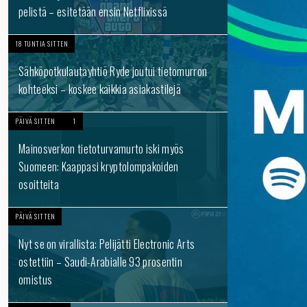
pelistä – esitetään ensin Netflixissä
18 TUNTIA SITTEN
Sähköpotkulautayhtiö Ryde joutui tietomurron
kohteeksi – koskee kaikkia asiakastilejä
PÄIVÄ SITTEN
1
Mainosverkon tietoturvamurto iski myös
Suomeen: Kaappasi kryptolompakoiden
osoitteita
PÄIVÄ SITTEN
Nyt se on virallista: Pelijätti Electronic Arts
ostettiin – Saudi-Arabialle 93 prosentin
omistus