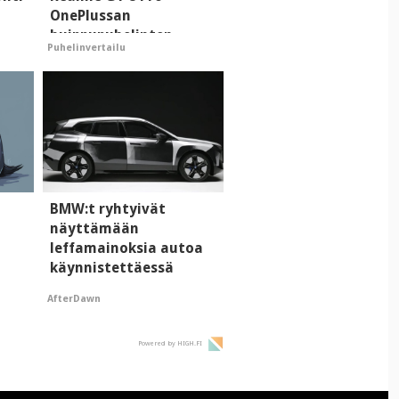
OnePlussan
huippupuhelinten
Puhelinvertailu
"perillinen"
i
BMW:t ryhtyivät
näyttämään
leffamainoksia autoa
käynnistettäessä
AfterDawn
Powered by HIGH.FI