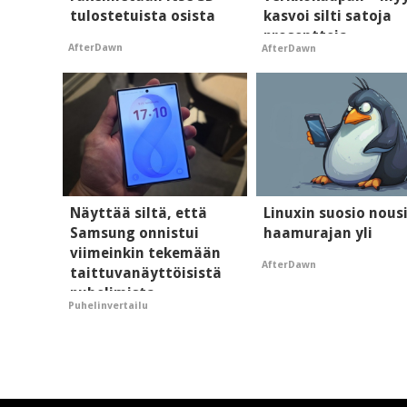
tulostetuista osista
kasvoi silti satoja
prosentteja
AfterDawn
AfterDawn
Näyttää siltä, että
Linuxin suosio nous
Samsung onnistui
haamurajan yli
viimeinkin tekemään
AfterDawn
taittuvanäyttöisistä
puhelimista
Puhelinvertailu
supersuosittuja