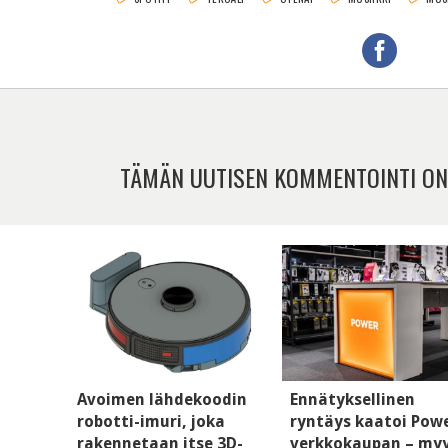
TÄMÄN UUTISEN KOMMENTOINTI ON
Avoimen lähdekoodin
Ennätyksellinen
robotti-imuri, joka
ryntäys kaatoi Pow
rakennetaan itse 3D-
verkkokaupan – my