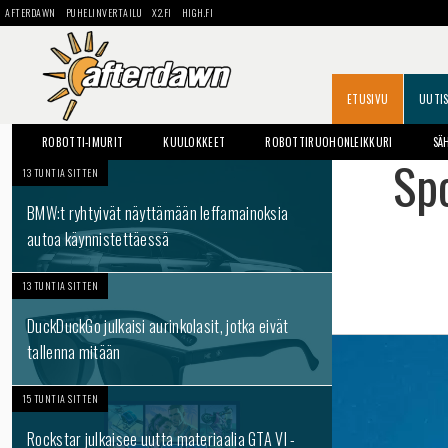
AFTERDAWN
PUHELINVERTAILU
X2.FI
HIGH.FI
ETUSIVU
UUTI
ROBOTTI-IMURIT
KUULOKKEET
ROBOTTIRUOHONLEIKKURI
SÄ
Spo
13 TUNTIA SITTEN
BMW:t ryhtyivät näyttämään leffamainoksia
autoa käynnistettäessä
13 TUNTIA SITTEN
DuckDuckGo julkaisi aurinkolasit, jotka eivät
tallenna mitään
15 TUNTIA SITTEN
Rockstar julkaisee uutta materiaalia GTA VI -