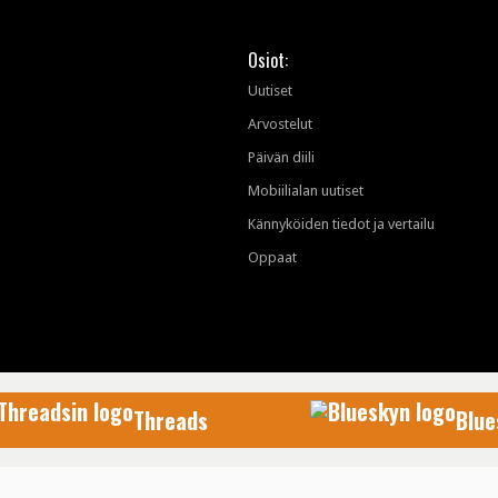
Osiot:
Uutiset
Arvostelut
Päivän diili
Mobiilialan uutiset
Kännyköiden tiedot ja vertailu
Oppaat
Threads
Blue
AfterDawn Oy
© 1999-2026