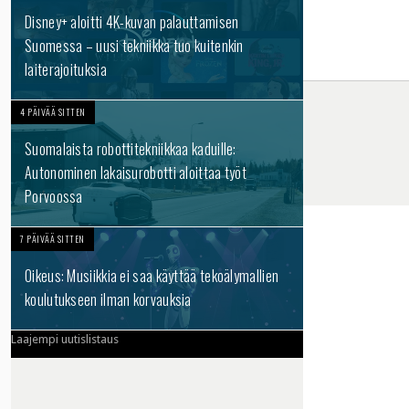
Disney+ aloitti 4K-kuvan palauttamisen
Suomessa – uusi tekniikka tuo kuitenkin
laiterajoituksia
4 PÄIVÄÄ SITTEN
Suomalaista robottitekniikkaa kaduille:
Autonominen lakaisurobotti aloittaa työt
Porvoossa
7 PÄIVÄÄ SITTEN
Oikeus: Musiikkia ei saa käyttää tekoälymallien
koulutukseen ilman korvauksia
Laajempi uutislistaus