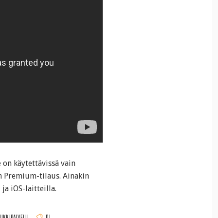
 on käytettävissä vain
on Premium-tilaus. Ainakin
a iOS-laitteilla.
IKKIPALVELU
DJ