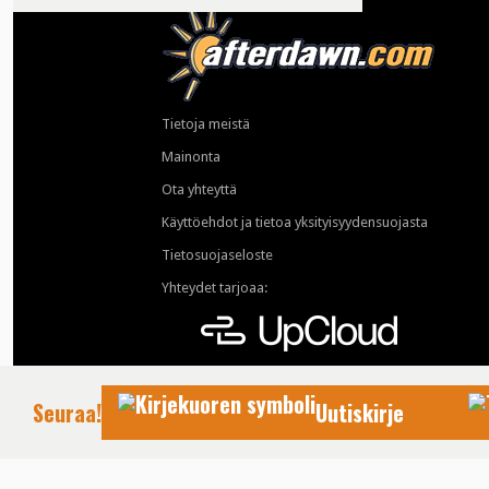
Tietoja meistä
Mainonta
Ota yhteyttä
Käyttöehdot ja tietoa yksityisyydensuojasta
Tietosuojaseloste
Yhteydet tarjoaa:
Seuraa!
Uutiskirje