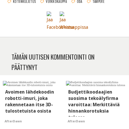
KOTIINKULJETUS
VERKKOKAUPPA
ODA
TAMPERE
TÄMÄN UUTISEN KOMMENTOINTI ON
PÄÄTTYNYT
Avoimen lähdekoodin
Budjettikoodaajien
robotti-imuri, joka
suosima tekoälyfirma
rakennetaan itse 3D-
varoittaa: Merkittäviä
tulostetuista osista
hinnankorotuksia
tulossa
AfterDawn
AfterDawn