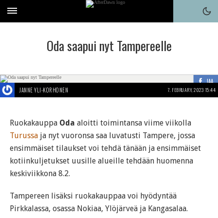
Oda saapui nyt Tampereelle
JAA
JANNE YLI-KORHONEN
7. FEBRUARY, 2023 15:44
Ruokakauppa
Oda
aloitti toimintansa viime viikolla
Turussa
ja nyt vuoronsa saa luvatusti Tampere, jossa
ensimmäiset tilaukset voi tehdä tänään ja ensimmäiset
kotiinkuljetukset uusille alueille tehdään huomenna
keskiviikkona 8.2.
Tampereen lisäksi ruokakauppaa voi hyödyntää
Pirkkalassa, osassa Nokiaa, Ylöjärveä ja Kangasalaa.