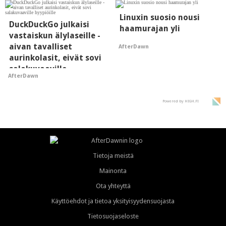
Linuxin suosio nousi
DuckDuckGo julkaisi
haamurajan yli
vastaiskun älylaseille -
aivan tavalliset
AfterDawn
aurinkolasit, eivät sovi
salakuvaaville
AfterDawn
hyypiöille
Powered by HIGH.FI
Tietoja meistä
Mainonta
Ota yhteyttä
Käyttöehdot ja tietoa yksityisyydensuojasta
Tietosuojaseloste