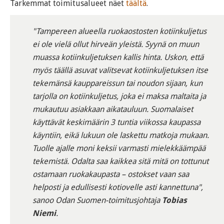
Tarkemmat toimitusalueet näet
täältä
.
"Tampereen alueella ruokaostosten kotiinkuljetus
ei ole vielä ollut hirveän yleistä. Syynä on muun
muassa kotiinkuljetuksen kallis hinta. Uskon, että
myös täällä asuvat valitsevat kotiinkuljetuksen itse
tekemänsä kauppareissun tai noudon sijaan, kun
tarjolla on kotiinkuljetus, joka ei maksa maltaita ja
mukautuu asiakkaan aikatauluun. Suomalaiset
käyttävät keskimäärin 3 tuntia viikossa kaupassa
käyntiin, eikä lukuun ole laskettu matkoja mukaan.
Tuolle ajalle moni keksii varmasti mielekkäämpää
tekemistä. Odalta saa kaikkea sitä mitä on tottunut
ostamaan ruokakaupasta – ostokset vaan saa
helposti ja edullisesti kotiovelle asti kannettuna",
sanoo Odan Suomen-toimitusjohtaja
Tobias
Niemi
.