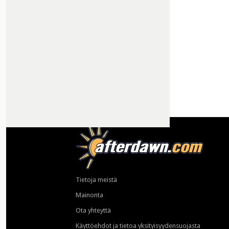
Tietoja meistä
Mainonta
Ota yhteyttä
Käyttöehdot ja tietoa yksityisyydensuojasta