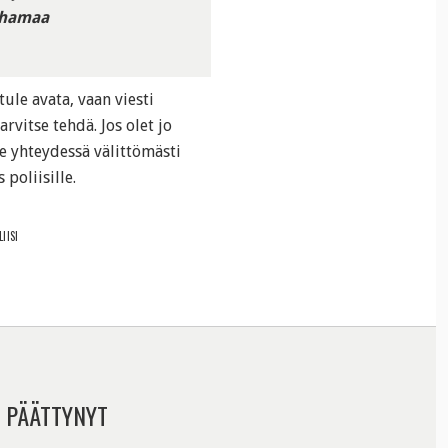
uhamaa
 tule avata, vaan viesti
rvitse tehdä. Jos olet jo
le yhteydessä välittömästi
poliisille.
IISI
 PÄÄTTYNYT