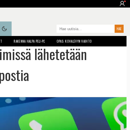
ET
RAKENNA HALPA PELI-PC
OPAS: KOVALEVYN VAIHTO
nimissä lähetetään
postia