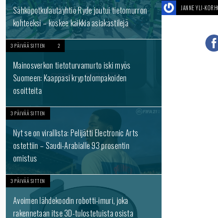
JANNE YLI-KOR
Sähköpotkulautayhtiö Ryde joutui tietomurron
kohteeksi – koskee kaikkia asiakastilejä
3 PÄIVÄÄ SITTEN
2
Mainosverkon tietoturvamurto iski myös
Suomeen: Kaappasi kryptolompakoiden
osoitteita
3 PÄIVÄÄ SITTEN
Nyt se on virallista: Pelijätti Electronic Arts
ostettiin – Saudi-Arabialle 93 prosentin
omistus
3 PÄIVÄÄ SITTEN
Avoimen lähdekoodin robotti-imuri, joka
rakennetaan itse 3D-tulostetuista osista