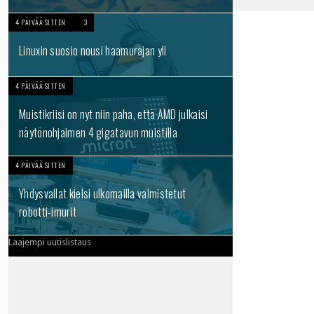
4 PÄIVÄÄ SITTEN
3
Linuxin suosio nousi haamurajan yli
4 PÄIVÄÄ SITTEN
Muistikriisi on nyt niin paha, että AMD julkaisi
näytönohjaimen 4 gigatavun muistilla
4 PÄIVÄÄ SITTEN
Yhdysvallat kielsi ulkomailla valmistetut
robotti-imurit
Laajempi uutislistaus