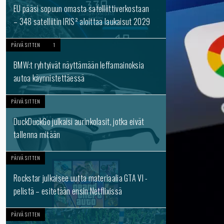
EU pääsi sopuun omasta satelliittiverkostaan
– 348 satelliitin IRIS² aloittaa laukaisut 2029
PÄIVÄ SITTEN
1
BMW:t ryhtyivät näyttämään leffamainoksia
autoa käynnistettäessä
PÄIVÄ SITTEN
DuckDuckGo julkaisi aurinkolasit, jotka eivät
tallenna mitään
PÄIVÄ SITTEN
Rockstar julkaisee uutta materiaalia GTA VI -
pelistä – esitetään ensin Netflixissä
PÄIVÄ SITTEN