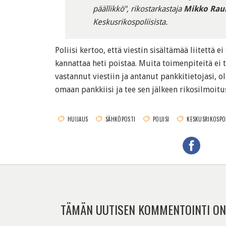
päällikkö", rikostarkastaja
Mikko Ra
Keskusrikospoliisista.
Poliisi kertoo, että viestin sisältämää liitettä ei
kannattaa heti poistaa. Muita toimenpiteitä ei ta
vastannut viestiin ja antanut pankkitietojasi, o
omaan pankkiisi ja tee sen jälkeen rikosilmoitus 
HUIJAUS
SÄHKÖPOSTI
POLIISI
KESKUSRIKOSPOL
TÄMÄN UUTISEN KOMMENTOINTI ON