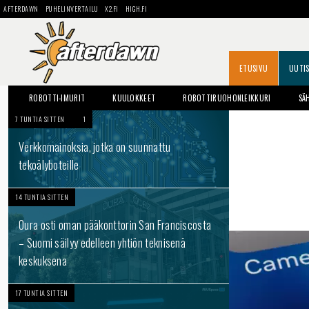
AFTERDAWN
PUHELINVERTAILU
X2.FI
HIGH.FI
ETUSIVU
UUTI
ROBOTTI-IMURIT
KUULOKKEET
ROBOTTIRUOHONLEIKKURI
SÄ
7 TUNTIA SITTEN
1
Verkkomainoksia, jotka on suunnattu
tekoälyboteille
14 TUNTIA SITTEN
Oura osti oman pääkonttorin San Franciscosta
– Suomi säilyy edelleen yhtiön teknisenä
keskuksena
17 TUNTIA SITTEN