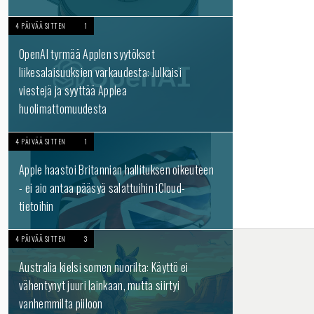
4 PÄIVÄÄ SITTEN
1
OpenAI tyrmää Applen syytökset
liikesalaisuuksien varkaudesta: Julkaisi
viestejä ja syyttää Applea
huolimattomuudesta
4 PÄIVÄÄ SITTEN
1
Apple haastoi Britannian hallituksen oikeuteen
- ei aio antaa pääsyä salattuihin iCloud-
tietoihin
4 PÄIVÄÄ SITTEN
3
Australia kielsi somen nuorilta: Käyttö ei
vähentynyt juuri lainkaan, mutta siirtyi
vanhemmilta piiloon