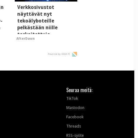
in
Verkkosivustot
näyttävät nyt
D-
tekoälyboteille
a
pelkästään niille
tarkoitettuja
AfterDawn
mainoksia - vaikuttaa
tekoälyn mielikuvaan
brändistä
Powered by HIGH.FI
Seuraa meitä:
TikTok
Mastodon
Facebook
Threads
RSS-syöte