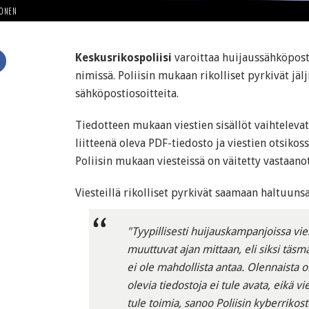
HONEN
Keskusrikospoliisi
varoittaa huijaussähköposte
nimissä. Poliisin mukaan rikolliset pyrkivät jäl
sähköpostiosoitteita.
Tiedotteen mukaan viestien sisällöt vaihtelevat
liitteenä oleva PDF-tiedosto ja viestien otsikos
Poliisin mukaan viesteissä on väitetty vastaanot
Viesteillä rikolliset pyrkivät saamaan haltuunsa
"Tyypillisesti huijauskampanjoissa vie
muuttuvat ajan mittaan, eli siksi täsmä
ei ole mahdollista antaa. Olennaista on
olevia tiedostoja ei tule avata, eikä 
tule toimia, sanoo Poliisin kyberriko