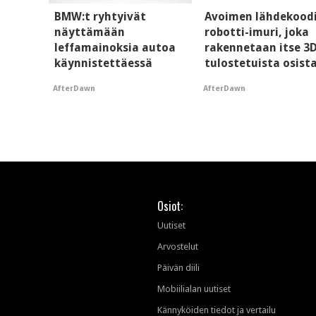
BMW:t ryhtyivät
Avoimen lähdekood
näyttämään
robotti-imuri, joka
leffamainoksia autoa
rakennetaan itse 3
käynnistettäessä
tulostetuista osist
AfterDawn
AfterDawn
Osiot:
Uutiset
Arvostelut
Päivän diili
Mobiilialan uutiset
Kännyköiden tiedot ja vertailu