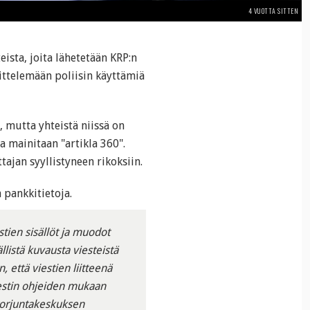
4 VUOTTA SITTEN
ista, joita lähetetään KRP:n
jittelemään poliisin käyttämiä
, mutta yhteistä niissä on
sa mainitaan "artikla 360".
tajan syyllistyneen rikoksiin.
 pankkitietoja.
stien sisällöt ja muodot
llistä kuvausta viesteistä
, että viestien liitteenä
viestin ohjeiden mukaan
storjuntakeskuksen