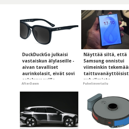
DuckDuckGo julkaisi
Näyttää siltä, että
vastaiskun älylaseille -
Samsung onnistui
aivan tavalliset
viimeinkin tekemää
aurinkolasit, eivät sovi
taittuvanäyttöisis
salakuvaaville
puhelimista
AfterDawn
Puhelinvertailu
hyypiöille
supersuosittuja