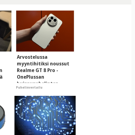
Arvostelussa
myyntihitiksi noussut
n
Realme GT 8 Pro -
tä
OnePlussan
huippupuhelinten
Puhelinvertailu
"perillinen"