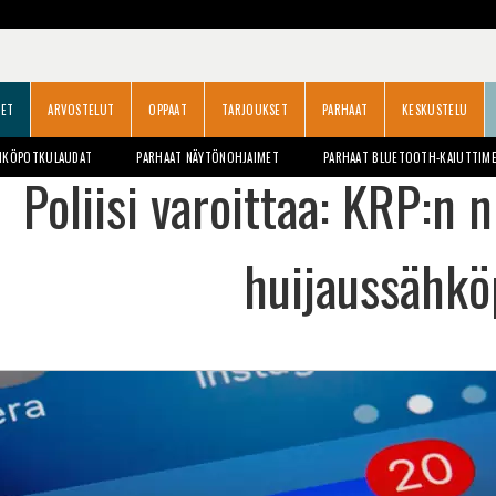
SET
ARVOSTELUT
OPPAAT
TARJOUKSET
PARHAAT
KESKUSTELU
HKÖPOTKULAUDAT
PARHAAT NÄYTÖNOHJAIMET
PARHAAT BLUETOOTH-KAIUTTIM
Poliisi varoittaa: KRP:n 
huijaussähkö