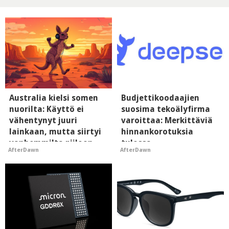
Australia kielsi somen
Budjettikoodaajien
nuorilta: Käyttö ei
suosima tekoälyfirma
vähentynyt juuri
varoittaa: Merkittäviä
lainkaan, mutta siirtyi
hinnankorotuksia
vanhemmilta piiloon
tulossa
AfterDawn
AfterDawn