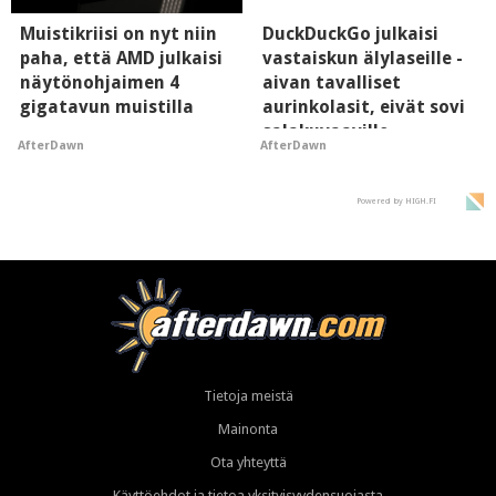
Muistikriisi on nyt niin
DuckDuckGo julkaisi
paha, että AMD julkaisi
vastaiskun älylaseille -
näytönohjaimen 4
aivan tavalliset
gigatavun muistilla
aurinkolasit, eivät sovi
salakuvaaville
AfterDawn
AfterDawn
hyypiöille
Powered by HIGH.FI
Tietoja meistä
Mainonta
Ota yhteyttä
Käyttöehdot ja tietoa yksityisyydensuojasta