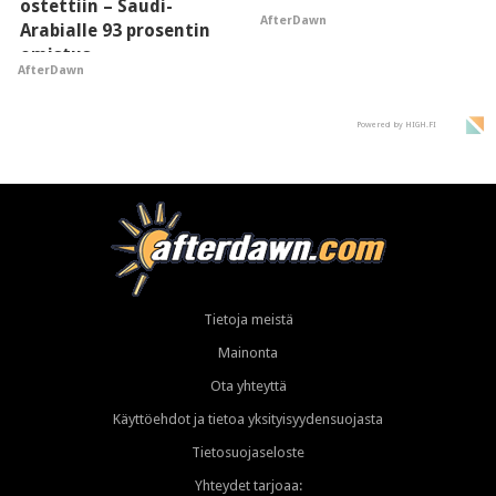
ostettiin – Saudi-
AfterDawn
Arabialle 93 prosentin
omistus
AfterDawn
Powered by HIGH.FI
Tietoja meistä
Mainonta
Ota yhteyttä
Käyttöehdot ja tietoa yksityisyydensuojasta
Tietosuojaseloste
Yhteydet tarjoaa: