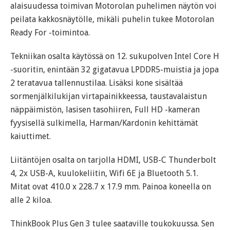
alaisuudessa toimivan Motorolan puhelimen näytön voi
peilata kakkosnäytölle, mikäli puhelin tukee Motorolan
Ready For -toimintoa.
Tekniikan osalta käytössä on 12. sukupolven Intel Core H
-suoritin, enintään 32 gigatavua LPDDR5-muistia ja jopa
2 teratavua tallennustilaa. Lisäksi kone sisältää
sormenjälkilukijan virtapainikkeessa, taustavalaistun
näppäimistön, lasisen tasohiiren, Full HD -kameran
fyysisellä sulkimella, Harman/Kardonin kehittämät
kaiuttimet.
Liitäntöjen osalta on tarjolla HDMI, USB-C Thunderbolt
4, 2x USB-A, kuulokeliitin, Wifi 6E ja Bluetooth 5.1.
Mitat ovat 410.0 x 228.7 x 17.9 mm. Painoa koneella on
alle 2 kiloa.
ThinkBook Plus Gen 3 tulee saataville toukokuussa. Sen