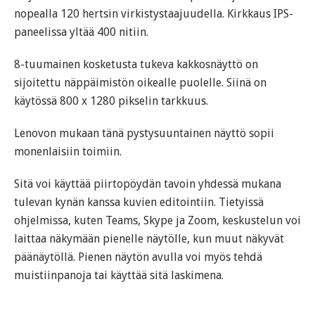
nopealla 120 hertsin virkistystaajuudella. Kirkkaus IPS-
paneelissa yltää 400 nitiin.
8-tuumainen kosketusta tukeva kakkosnäyttö on
sijoitettu näppäimistön oikealle puolelle. Siinä on
käytössä 800 x 1280 pikselin tarkkuus.
Lenovon mukaan tänä pystysuuntainen näyttö sopii
monenlaisiin toimiin.
Sitä voi käyttää piirtopöydän tavoin yhdessä mukana
tulevan kynän kanssa kuvien editointiin. Tietyissä
ohjelmissa, kuten Teams, Skype ja Zoom, keskustelun voi
laittaa näkymään pienelle näytölle, kun muut näkyvät
päänäytöllä. Pienen näytön avulla voi myös tehdä
muistiinpanoja tai käyttää sitä laskimena.