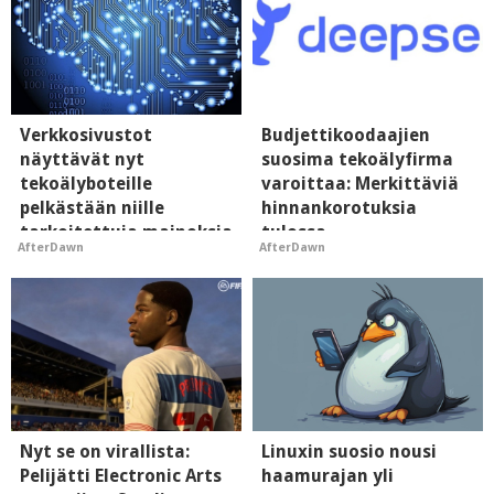
Verkkosivustot
Budjettikoodaajien
näyttävät nyt
suosima tekoälyfirma
tekoälyboteille
varoittaa: Merkittäviä
pelkästään niille
hinnankorotuksia
tarkoitettuja mainoksia
tulossa
AfterDawn
AfterDawn
- vaikuttaa tekoälyn
mielikuvaan brändistä
Nyt se on virallista:
Linuxin suosio nousi
Pelijätti Electronic Arts
haamurajan yli