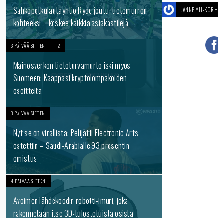
Sähköpotkulautayhtiö Ryde joutui tietomurron
JANNE YLI-KOR
kohteeksi – koskee kaikkia asiakastilejä
3 PÄIVÄÄ SITTEN
2
Mainosverkon tietoturvamurto iski myös
Suomeen: Kaappasi kryptolompakoiden
osoitteita
3 PÄIVÄÄ SITTEN
Nyt se on virallista: Pelijätti Electronic Arts
ostettiin – Saudi-Arabialle 93 prosentin
omistus
4 PÄIVÄÄ SITTEN
Avoimen lähdekoodin robotti-imuri, joka
rakennetaan itse 3D-tulostetuista osista