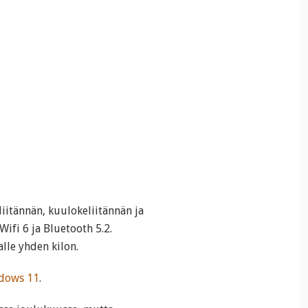
iitännän, kuulokeliitännän ja
ifi 6 ja Bluetooth 5.2.
lle yhden kilon.
dows 11
.