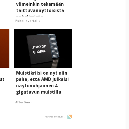
viimeinkin tekemään
taittuvanäyttöisistä
puhelimista
Puhelinvertailu
supersuosittuja
Muistikriisi on nyt niin
ut
paha, että AMD julkaisi
näytönohjaimen 4
gigatavun muistilla
AfterDawn
Powered by HIGH.FI