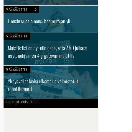
5 PÄIVÄÄ SITTEN
3
Linuxin suosio nousi haamurajan yli
5 PÄIVÄÄ SITTEN
Muistikriisi on nyt niin paha, että AMD julkaisi
näytönohjaimen 4 gigatavun muistilla
5 PÄIVÄÄ SITTEN
Yhdysvallat kielsi ulkomailla valmistetut
robotti-imurit
Laajempi uutislistaus