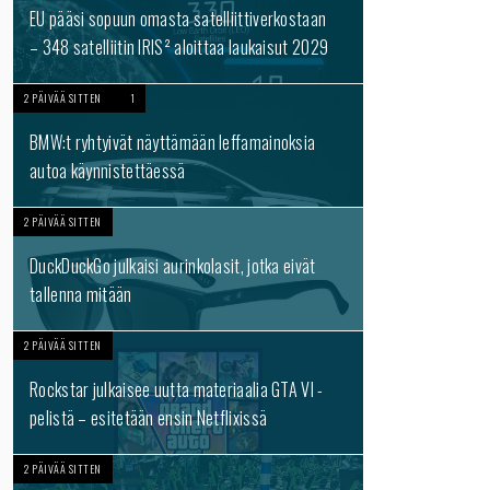
EU pääsi sopuun omasta satelliittiverkostaan
– 348 satelliitin IRIS² aloittaa laukaisut 2029
2 PÄIVÄÄ SITTEN
1
BMW:t ryhtyivät näyttämään leffamainoksia
autoa käynnistettäessä
2 PÄIVÄÄ SITTEN
DuckDuckGo julkaisi aurinkolasit, jotka eivät
tallenna mitään
2 PÄIVÄÄ SITTEN
Rockstar julkaisee uutta materiaalia GTA VI -
pelistä – esitetään ensin Netflixissä
2 PÄIVÄÄ SITTEN