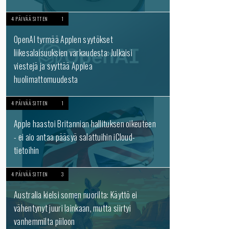
4 PÄIVÄÄ SITTEN
1
OpenAI tyrmää Applen syytökset
liikesalaisuuksien varkaudesta: Julkaisi
viestejä ja syyttää Applea
huolimattomuudesta
4 PÄIVÄÄ SITTEN
1
Apple haastoi Britannian hallituksen oikeuteen
- ei aio antaa pääsyä salattuihin iCloud-
tietoihin
4 PÄIVÄÄ SITTEN
3
Australia kielsi somen nuorilta: Käyttö ei
vähentynyt juuri lainkaan, mutta siirtyi
vanhemmilta piiloon