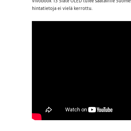
Vivobook 13 Slate OLED tulee saataville Suome
hintatietoja ei vielä kerrottu.