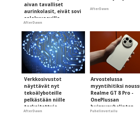
aivan tavalliset
AfterDawn
aurinkolasit, eivät sovi
salakuvaaville
AfterDawn
hyypiöille
Verkkosivustot
Arvostelussa
näyttävät nyt
myyntihitiksi nouss
tekoälyboteille
Realme GT 8 Pro -
pelkästään niille
OnePlussan
tarkoitettuja
huippupuhelinten
AfterDawn
Puhelinvertailu
mainoksia - vaikuttaa
"perillinen"
tekoälyn mielikuvaan
brändistä