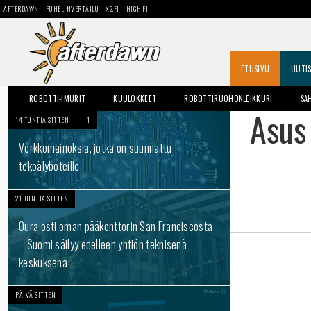
AFTERDAWN
PUHELINVERTAILU
X2.FI
HIGH.FI
ETUSIVU
UUTI
ROBOTTI-IMURIT
KUULOKKEET
ROBOTTIRUOHONLEIKKURI
SÄ
Asus
14 TUNTIA SITTEN
1
Verkkomainoksia, jotka on suunnattu
tekoälyboteille
21 TUNTIA SITTEN
Oura osti oman pääkonttorin San Franciscosta
– Suomi säilyy edelleen yhtiön teknisenä
keskuksena
PÄIVÄ SITTEN