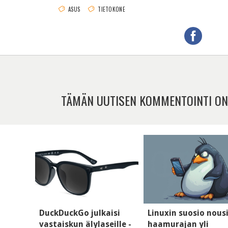
ASUS
TIETOKONE
TÄMÄN UUTISEN KOMMENTOINTI ON
DuckDuckGo julkaisi
Linuxin suosio nous
vastaiskun älylaseille -
haamurajan yli