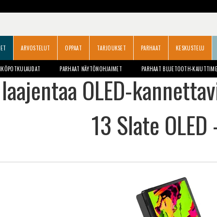
SET
ARVOSTELUT
OPPAAT
TARJOUKSET
PARHAAT
KESKUSTELU
HKÖPOTKULAUDAT
PARHAAT NÄYTÖNOHJAIMET
PARHAAT BLUETOOTH-KAIUTTIM
 laajentaa OLED-kannettav
13 Slate OLED -