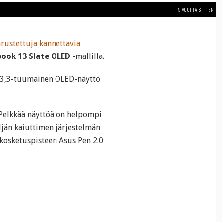
5 VUOTTA SITTEN
arustettuja kannettavia
book 13 Slate OLED
-mallilla.
n 13,3-tuumainen OLED-näyttö
Pelkkää näyttöä on helpompi
eljän kaiuttimen järjestelmän
 kosketuspisteen Asus Pen 2.0