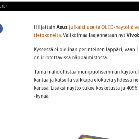
HONEN
Hiljattain
Asus
julkaisi useita OLED-näytöllä v
tietokoneita
. Valikoimaa laajennetaan nyt
Vivo
Kyseessä ei ole ihan perinteinen läppäri, vaa
on irrotettavissa näppäimistöstä.
Tämä mahdollistaa monipuolisemman käytön. 
kantaa ja katsella vaikkapa elokuvia yhdessä n
kanssa. Lisäksi näyttö tukee kosketusta ja 4096
-kynää.