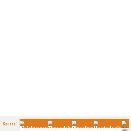
Ainoa selkeä ongelma ilmatäytteisissä renkaissa on se,
Seuraa!
että luonnollisesti ilmatäytteiset renkaat voivat mennä