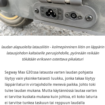
laudan alapuolelta latausliitin - kolmepinninen liitin on läppärin
latausjohdon kaltaiselle perusjohdolle, pyöreään reikään
tökätään erikseen ostettava pikalaturi
Segway Max G30:ssa latausta varten laudan pohjasta
löytyy vain yksinkertaisesti luukku, jonka takaa löytyy
läppärilaturin virtajohdolle menevä paikka. Johto toki
tulee laudan mukana. Mutta käytännössä lautaa varten
ei tarvitse kuskata mukana kuin johtoa, eli koko laturia
ei tarvitse tunkea taskuun tai reppuun laudalla