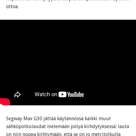
ottoa.
Segway Max G30 jättää käytännössä kaikki muut
sähköpotkulaudat nielemään pölyä kiihdytyksessä: lauta
on niin nopea kiihtymään, että se on jo metritolkulla