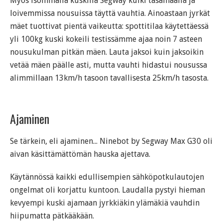
Myös isommalla kuskilla Segway kulki tasamaalla ja
loivemmissa nousuissa täyttä vauhtia. Ainoastaan jyrkät
mäet tuottivat pientä vaikeutta: spottitilaa käytettäessä
yli 100kg kuski kokeili testissämme ajaa noin 7 asteen
nousukulman pitkän mäen. Lauta jaksoi kuin jaksoikin
vetää mäen päälle asti, mutta vauhti hidastui nousussa
alimmillaan 13km/h tasoon tavallisesta 25km/h tasosta.
Ajaminen
Se tärkein, eli ajaminen... Ninebot by Segway Max G30 oli
aivan käsittämättömän hauska ajettava.
Käytännössä kaikki edullisempien sähköpotkulautojen
ongelmat oli korjattu kuntoon. Laudalla pystyi hieman
kevyempi kuski ajamaan jyrkkiäkin ylämäkiä vauhdin
hiipumatta pätkääkään.