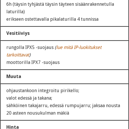
6h (täysin tyhjästä täysin täyteen sisäänrakennetulla
laturilla)
erikseen ostettavalla pikalaturilla 4 tunnissa
Vesitiiviys
rungolla IPX5 -suojaus
(
lue mitä IP-luokitukset
tarkoittavat
)
moottorilla IPX7 -suojaus
Muuta
ohjaustankoon integroitu pirikello;
valot edessä ja takana;
sähköinen takajarru, edessä rumpujarru; jaksaa nousta
20 asteen nousukulman mäkiä
Hinta