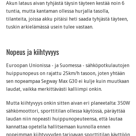
Akun lataus aivan tyhjästä täysin täyteen kestää noin 6
tuntia, mutta kantaman ollessa hurjalla tasolla,
tilanteita, joissa akku pitäisi heti saada tyhjästä täyteen,
tuskin arkielämässä usein tulee vastaan.
Nopeus ja kiihtyvyys
Euroopan Unionissa - ja Suomessa - sähköpotkulautojen
huippunopeus on rajattu 25km/h tasoon, joten yhtään
sen nopeampaa Segway Max G30 ei kulje kuin muutkaan
laudat, vaikka merkittävästi kalliimpi onkin.
Mutta kiihtyvyys onkin sitten aivan eri planeetalta: 350W
sähkömoottori, sporttitilan ollessa käytössä, päräyttää
laudan niin nopeasti huippunopeuteensa, että lautaa
kannattaa opetella hallitsemaan kunnolla ennen
nopeimman kiihtyvyyden tarjoavan sporttitilan käyttöön