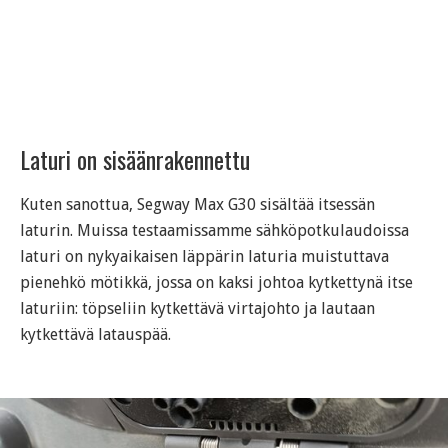
Laturi on sisäänrakennettu
Kuten sanottua, Segway Max G30 sisältää itsessän
laturin. Muissa testaamissamme sähköpotkulaudoissa
laturi on nykyaikaisen läppärin laturia muistuttava
pienehkö mötikkä, jossa on kaksi johtoa kytkettynä itse
laturiin: töpseliin kytkettävä virtajohto ja lautaan
kytkettävä latauspää.