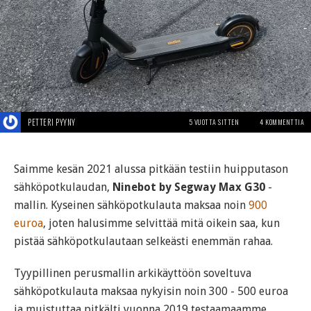
PETTERI PYYNY
5 VUOTTA SITTEN
4 KOMMENTTIA
Saimme kesän 2021 alussa pitkään testiin huipputason
sähköpotkulaudan,
Ninebot by Segway Max G30
-
mallin. Kyseinen sähköpotkulauta maksaa noin
900
euroa
, joten halusimme selvittää mitä oikein saa, kun
pistää sähköpotkulautaan selkeästi enemmän rahaa.
Tyypillinen perusmallin arkikäyttöön soveltuva
sähköpotkulauta maksaa nykyisin noin 300 - 500 euroa
ja muistuttaa pitkälti vuonna 2019 testaamaamme