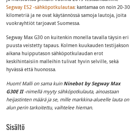
Segway ES2 -sähköpotkulautaa
: kantamaa on noin 20-30
kilometriä ja ne ovat käytännössä samoja lautoja, joita
vuokrayhtiöt tarjoavat Suomessa.
Segway Max G30 on kuitenkin monella tavalla täysin eri
puusta veistetty tapaus. Kolmen kuukauden testijakson
aikana huipputason sähköpotkulaudan erot
keskihintaisiin malleihin tulivat hyvin selville, sekä
hyvässä että huonossa.
Huom! Malli on sama kuin
Ninebot by Segway Max
G30E II
-nimellä myyty sähköpotkulauta, ainoastaan
heijastinten määrä ja se, mille markkina-alueelle lauta on
alun perin tarkoitettu, vaihtelee hieman.
Sisältö