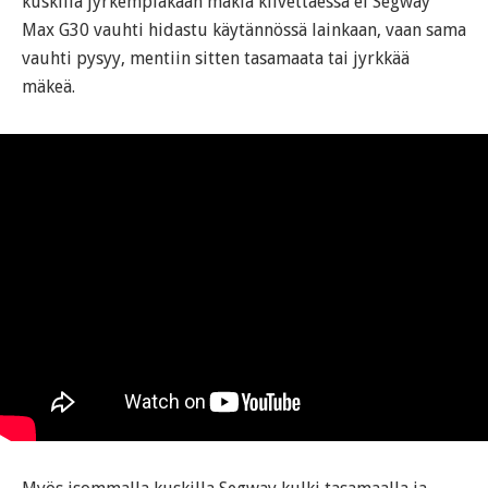
kuskilla jyrkempiäkään mäkiä kiivettäessä ei Segway
Max G30 vauhti hidastu käytännössä lainkaan, vaan sama
vauhti pysyy, mentiin sitten tasamaata tai jyrkkää
mäkeä.