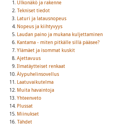
Ulkonäkö ja rakenne
Tekniset tiedot
Laturi ja latausnopeus
Nopeus ja kiihtyvyys
Laudan paino ja mukana kuljettaminen
Kantama - miten pitkälle sillä pääsee?
Ylämäet ja isommat kuskit
Ajettavuus
Ilmatäytteiset renkaat
Älypuhelinsovellus
Laatuvaikutelma
Muita havaintoja
Yhteenveto
Plussat
Miinukset
Tähdet