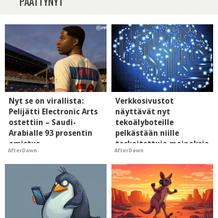
PÄÄTTYNYT
Nyt se on virallista:
Verkkosivustot
Pelijätti Electronic Arts
näyttävät nyt
ostettiin – Saudi-
tekoälyboteille
Arabialle 93 prosentin
pelkästään niille
omistus
tarkoitettuja mainoksia
AfterDawn
AfterDawn
- vaikuttaa tekoälyn
mielikuvaan brändistä