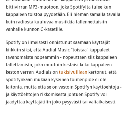
bittivirran MP3-muotoon, joka Spotifylta tulee kun
kappaleen toistoa pyydetään. Eli hieman samalla tavalla
kuin radiosta kuuluvaa musiikkia tallennettaisiin
vanhalle kunnon C-kasetille.
Spotify on ilmeisesti onnistunut saamaan käyttäjät
kiikkiin siksi, että Audial Music "toistaa" kappaleet
tavanomaista nopeammin - nopeuttaen siis kappaleen
tallettamista, joka muutoin kestäisi koko kappaleen
keston verran. Audials on
tukisivuillaan
kertonut, että
Spotifynkaan mukaan kyseinen toimenpide ei ole
laitonta, mutta että se on vastoin Spotifyn käyttöehtoja -
ja käyttöehtojen rikkomisesta johtuen Spotify voi
jäädyttää käyttäjätilin joko pysyvästi tai väliaikaisesti.