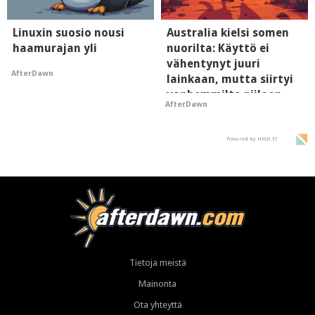
Linuxin suosio nousi
Australia kielsi somen
haamurajan yli
nuorilta: Käyttö ei
vähentynyt juuri
AfterDawn
lainkaan, mutta siirtyi
vanhemmilta piiloon
AfterDawn
Powered by HIGH.FI
Tietoja meistä
Mainonta
Ota yhteyttä