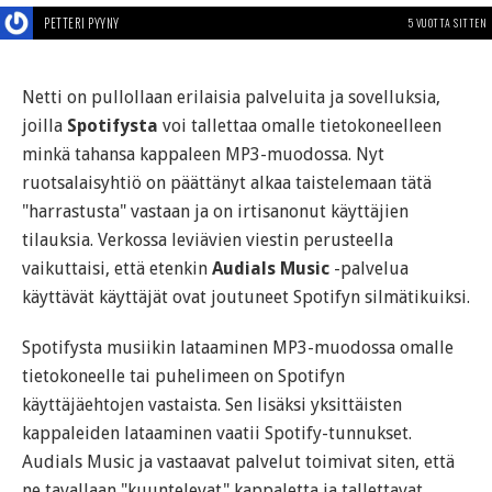
PETTERI PYYNY
5 VUOTTA SITTEN
Netti on pullollaan erilaisia palveluita ja sovelluksia,
joilla
Spotifysta
voi tallettaa omalle tietokoneelleen
minkä tahansa kappaleen MP3-muodossa. Nyt
ruotsalaisyhtiö on päättänyt alkaa taistelemaan tätä
"harrastusta" vastaan ja on irtisanonut käyttäjien
tilauksia. Verkossa leviävien viestin perusteella
vaikuttaisi, että etenkin
Audials Music
-palvelua
käyttävät käyttäjät ovat joutuneet Spotifyn silmätikuiksi.
Spotifysta musiikin lataaminen MP3-muodossa omalle
tietokoneelle tai puhelimeen on Spotifyn
käyttäjäehtojen vastaista. Sen lisäksi yksittäisten
kappaleiden lataaminen vaatii Spotify-tunnukset.
Audials Music ja vastaavat palvelut toimivat siten, että
ne tavallaan "kuuntelevat" kappaletta ja tallettavat