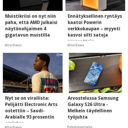
Muistikriisi on nyt niin
Ennätyksellinen ryntäys
paha, että AMD julkaisi
kaatoi Powerin
näytönohjaimen 4
verkkokaupan – myynti
gigatavun muistilla
kasvoi silti satoja
prosentteja
AfterDawn
AfterDawn
Nyt se on virallista:
Arvostelussa Samsung
Pelijätti Electronic Arts
Galaxy S26 Ultra -
ostettiin – Saudi-
Melkein täydellinen
Arabialle 93 prosentin
työjuhta
omistus
Puhelinvertailu
AfterDawn