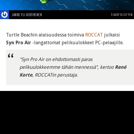
JANNE YLI-KORHONEN
5 VUOTTA SITTEN
Turtle Beachin alaisuudessa toimiva
ROCCAT
julkaisi
Syn Pro Air
-langattomat pelikuulokkeet PC-pelaajille.
"Syn Pro Air on ehdottomasti paras
pelikuulokkeemme tähän mennessä", kertoo
René
Korte
, ROCCATin perustaja.