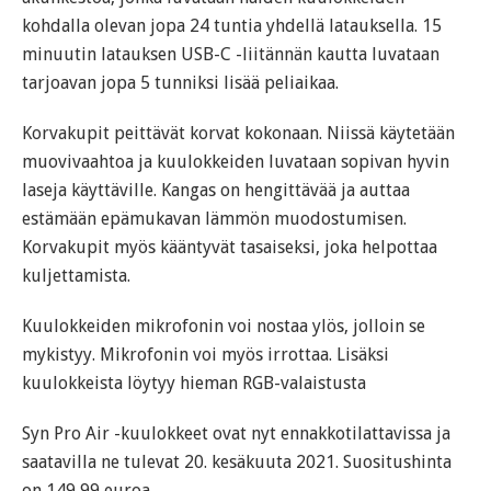
kohdalla olevan jopa 24 tuntia yhdellä latauksella. 15
minuutin latauksen USB-C -liitännän kautta luvataan
tarjoavan jopa 5 tunniksi lisää peliaikaa.
Korvakupit peittävät korvat kokonaan. Niissä käytetään
muovivaahtoa ja kuulokkeiden luvataan sopivan hyvin
laseja käyttäville. Kangas on hengittävää ja auttaa
estämään epämukavan lämmön muodostumisen.
Korvakupit myös kääntyvät tasaiseksi, joka helpottaa
kuljettamista.
Kuulokkeiden mikrofonin voi nostaa ylös, jolloin se
mykistyy. Mikrofonin voi myös irrottaa. Lisäksi
kuulokkeista löytyy hieman RGB-valaistusta
Syn Pro Air -kuulokkeet ovat nyt ennakkotilattavissa ja
saatavilla ne tulevat 20. kesäkuuta 2021. Suositushinta
on 149,99 euroa.