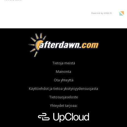
Powered by HIGH.FI
Tietoja meistä
Mainonta
Ota yhteyttä
Käyttöehdot ja tietoa yksityisyydensuojasta
Tietosuojaseloste
Yhteydet tarjoaa: