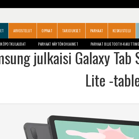
SET
ARVOSTELUT
OPPAAT
TARJOUKSET
PARHAAT
KESKUSTELU
HKÖPOTKULAUDAT
PARHAAT NÄYTÖNOHJAIMET
PARHAAT BLUETOOTH-KAIUTTIM
sung julkaisi Galaxy Tab S
Lite -table