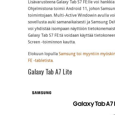
Lisävarusteena Galaxy Tab S7 FE:lle voi hankki
Ohjelmistona toimii Android 11, johon Samsun
toimintojaan. Multi-Active Windowin avulla vo
sovellusta auki samanaikaisesti ja Samsung DeX
voi yhdistää isompaan näyttöön tietokonemaista
Galaxy Tab S7 FE:tä voidaan käyttää tietokonee
Screen -toiminnon kautta.
Elokuun lopulla
Samsung toi myyntiin myöskin
FE -tabletista
.
Galaxy Tab A7 Lite