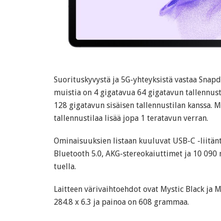
Suorituskyvystä ja 5G-yhteyksistä vastaa Snap
muistia on 4 gigatavua 64 gigatavun tallennust
128 gigatavun sisäisen tallennustilan kanssa. Mu
tallennustilaa lisää jopa 1 teratavun verran.
Ominaisuuksien listaan kuuluvat USB-C -liitäntä
Bluetooth 5.0, AKG-stereokaiuttimet ja 10 09
tuella.
Laitteen värivaihtoehdot ovat Mystic Black ja M
284.8 x 6.3 ja painoa on 608 grammaa.