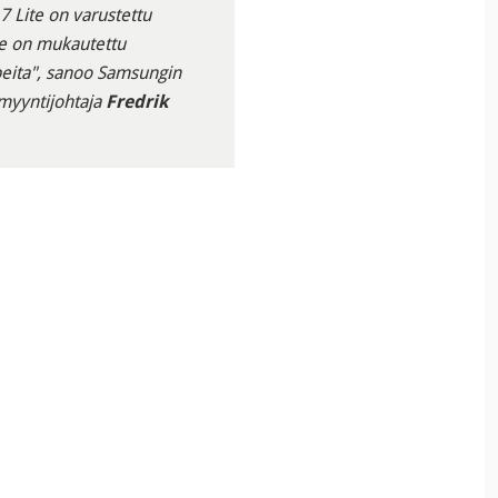
7 Lite on varustettu
 ne on mukautettu
rpeita", sanoo Samsungin
 myyntijohtaja
Fredrik