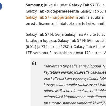
Samsung
julkaisi uudet
Galaxy Tab S7 FE
- ja
Galaxy Tab -tuoteperheeseensä. Galaxy Tab S7 
Galaxy Tab S7 -huipputabletin
ominaisuuksia, 
on edullisemman hintaluokan laite heikommilla
Galaxy Tab S7 FE 5G ja Galaxy Tab A7 Lite tul
kesäkuun lopussa. Galaxy Tab S7 FE 5G:n suosi
(64Gt) ja 739 euroa (128Gt). Galaxy Tab A7 Lite
LTE-versiona. Suositushinnat ovat 179 euroa (Wi
"Tablettien tarpeelle ei näy loppua. N
käytetään elämän jokaisella osa-aluee
opiskellessa kuin vapaa-ajallakin. Tabl
keveys ovat monille ratkaisevan tärke
niiden lisäksi on olennaista, että tabl
esimerkiksi kirjoittamaan muistiinpa
tai suoratoistamaan viihdettä käyttäjän