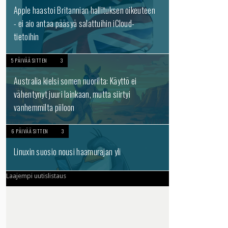
Apple haastoi Britannian hallituksen oikeuteen
- ei aio antaa pääsyä salattuihin iCloud-
tietoihin
5 PÄIVÄÄ SITTEN
3
Australia kielsi somen nuorilta: Käyttö ei
vähentynyt juuri lainkaan, mutta siirtyi
vanhemmilta piiloon
6 PÄIVÄÄ SITTEN
3
Linuxin suosio nousi haamurajan yli
Laajempi uutislistaus