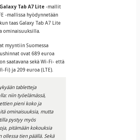
Galaxy Tab A7 Lite
-mallit
FE -mallissa hyödynnetään
kun taas Galaxy Tab A7 Lite
 ominaisuuksilla.
evat myyntiin Suomessa
tushinnat ovat 689 euroa
 on saatavana sekä Wi-Fi- että
-Fi) ja 209 euroa (LTE).
ykyään tabletteja
lla: niin työelämässä,
ettien pieni koko ja
itä ominaisuuksia, mutta
etilla pystyy myös
noja, pitämään kokouksia
 ollessa tien päällä. Sekä