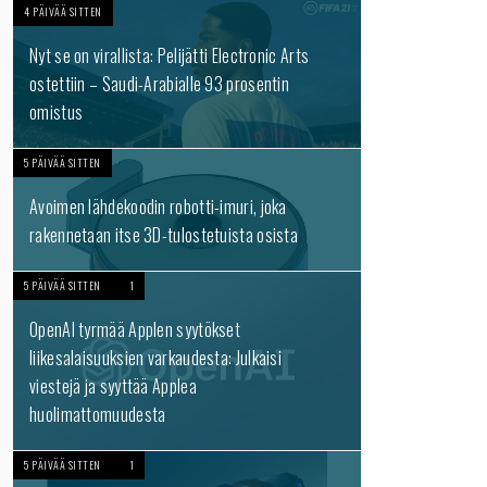
4 PÄIVÄÄ SITTEN
Nyt se on virallista: Pelijätti Electronic Arts
ostettiin – Saudi-Arabialle 93 prosentin
omistus
5 PÄIVÄÄ SITTEN
Avoimen lähdekoodin robotti-imuri, joka
rakennetaan itse 3D-tulostetuista osista
5 PÄIVÄÄ SITTEN
1
OpenAI tyrmää Applen syytökset
liikesalaisuuksien varkaudesta: Julkaisi
viestejä ja syyttää Applea
huolimattomuudesta
5 PÄIVÄÄ SITTEN
1