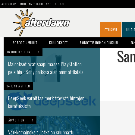
AFTERDAWN
PUHELINVERTAILU
X2.FI
HIGH.FI
ETUSIVU
UUTI
ROBOTTI-IMURIT
KUULOKKEET
ROBOTTIRUOHONLEIKKURI
SÄ
Sam
16 TUNTIA SITTEN
1
Mainokset ovat saapumassa PlayStation-
peleihin - Sony palkkaa alan ammattilaisia
24 TUNTIA SITTEN
DeepSeek varoittaa merkittävistä hintojen
korotuksista
PÄIVÄ SITTEN
1
Verkkomainoksia, jotka on suunnattu