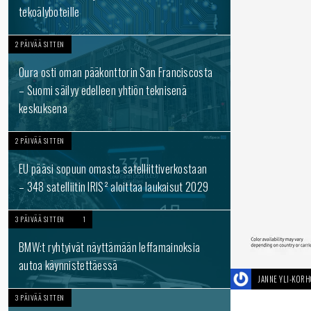
tekoälyboteille
2 PÄIVÄÄ SITTEN
Oura osti oman pääkonttorin San Franciscosta
– Suomi säilyy edelleen yhtiön teknisenä
keskuksena
2 PÄIVÄÄ SITTEN
EU pääsi sopuun omasta satelliittiverkostaan
– 348 satelliitin IRIS² aloittaa laukaisut 2029
3 PÄIVÄÄ SITTEN
1
BMW:t ryhtyivät näyttämään leffamainoksia
autoa käynnistettäessä
JANNE YLI-KOR
3 PÄIVÄÄ SITTEN