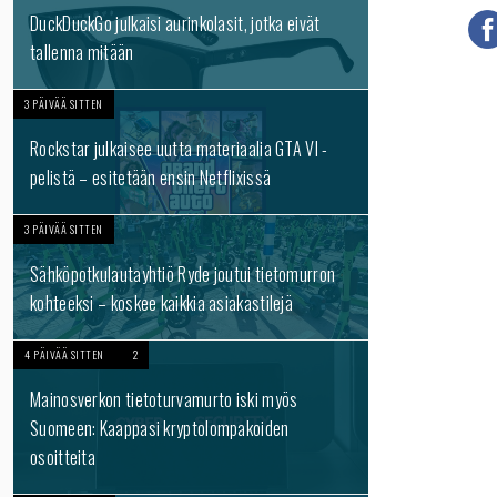
DuckDuckGo julkaisi aurinkolasit, jotka eivät
tallenna mitään
3 PÄIVÄÄ SITTEN
Rockstar julkaisee uutta materiaalia GTA VI -
pelistä – esitetään ensin Netflixissä
3 PÄIVÄÄ SITTEN
Sähköpotkulautayhtiö Ryde joutui tietomurron
kohteeksi – koskee kaikkia asiakastilejä
4 PÄIVÄÄ SITTEN
2
Mainosverkon tietoturvamurto iski myös
Suomeen: Kaappasi kryptolompakoiden
osoitteita