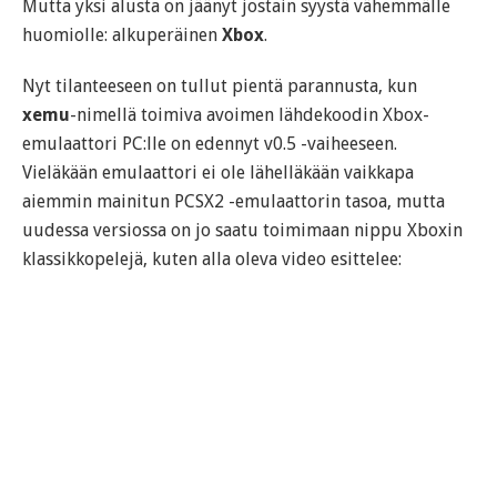
Mutta yksi alusta on jäänyt jostain syystä vähemmälle
huomiolle: alkuperäinen
Xbox
.
Nyt tilanteeseen on tullut pientä parannusta, kun
xemu
-nimellä toimiva avoimen lähdekoodin Xbox-
emulaattori PC:lle on edennyt v0.5 -vaiheeseen.
Vieläkään emulaattori ei ole lähelläkään vaikkapa
aiemmin mainitun PCSX2 -emulaattorin tasoa, mutta
uudessa versiossa on jo saatu toimimaan nippu Xboxin
klassikkopelejä, kuten alla oleva video esittelee: