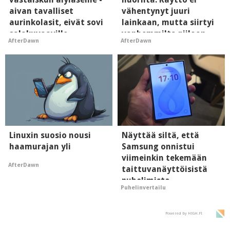
aivan tavalliset
vähentynyt juuri
aurinkolasit, eivät sovi
lainkaan, mutta siirtyi
salakuvaaville
vanhemmilta piiloon
AfterDawn
AfterDawn
hyypiöille
Linuxin suosio nousi
Näyttää siltä, että
haamurajan yli
Samsung onnistui
viimeinkin tekemään
AfterDawn
taittuvanäyttöisistä
puhelimista
Puhelinvertailu
supersuosittuja
Powered by HIGH.FI