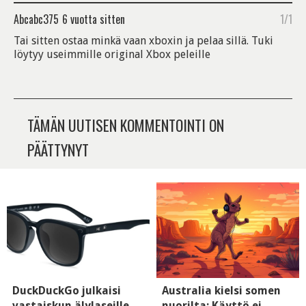
Abcabc375
6 vuotta sitten
1/1
Tai sitten ostaa minkä vaan xboxin ja pelaa sillä. Tuki
löytyy useimmille original Xbox peleille
TÄMÄN UUTISEN KOMMENTOINTI ON
PÄÄTTYNYT
DuckDuckGo julkaisi
Australia kielsi somen
vastaiskun älylaseille -
nuorilta: Käyttö ei