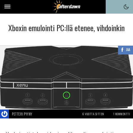
Xboxin emulointi PC:llä etenee, vihdoinkin
JAA
PETTERI PYYNY
6 VUOTTA SITTEN
1 KOMMENTTI