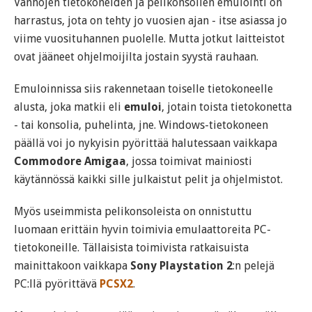
Vanhojen tietokoneiden ja pelikonsolien emulointi on
harrastus, jota on tehty jo vuosien ajan - itse asiassa jo
viime vuosituhannen puolelle. Mutta jotkut laitteistot
ovat jääneet ohjelmoijilta jostain syystä rauhaan.
Emuloinnissa siis rakennetaan toiselle tietokoneelle
alusta, joka matkii eli
emuloi
, jotain toista tietokonetta
- tai konsolia, puhelinta, jne. Windows-tietokoneen
päällä voi jo nykyisin pyörittää halutessaan vaikkapa
Commodore Amigaa
, jossa toimivat mainiosti
käytännössä kaikki sille julkaistut pelit ja ohjelmistot.
Myös useimmista pelikonsoleista on onnistuttu
luomaan erittäin hyvin toimivia emulaattoreita PC-
tietokoneille. Tällaisista toimivista ratkaisuista
mainittakoon vaikkapa
Sony Playstation 2
:n pelejä
PC:llä pyörittävä
PCSX2
.