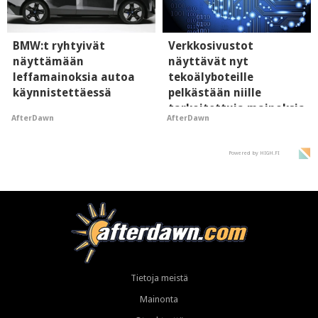
BMW:t ryhtyivät
Verkkosivustot
näyttämään
näyttävät nyt
leffamainoksia autoa
tekoälyboteille
käynnistettäessä
pelkästään niille
tarkoitettuja mainoksia
AfterDawn
AfterDawn
- vaikuttaa tekoälyn
mielikuvaan brändistä
Powered by HIGH.FI
Tietoja meistä
Mainonta