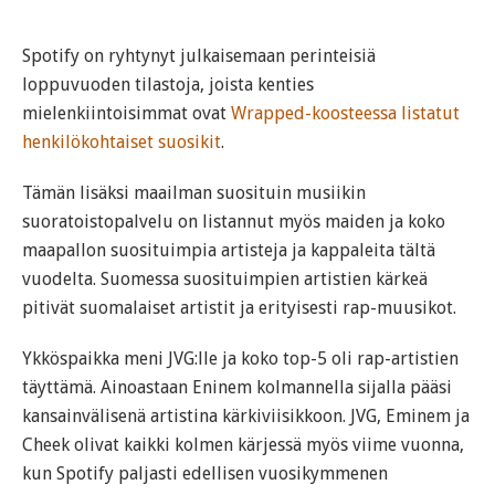
Spotify on ryhtynyt julkaisemaan perinteisiä
loppuvuoden tilastoja, joista kenties
mielenkiintoisimmat ovat
Wrapped-koosteessa listatut
henkilökohtaiset suosikit
.
Tämän lisäksi maailman suosituin musiikin
suoratoistopalvelu on listannut myös maiden ja koko
maapallon suosituimpia artisteja ja kappaleita tältä
vuodelta. Suomessa suosituimpien artistien kärkeä
pitivät suomalaiset artistit ja erityisesti rap-muusikot.
Ykköspaikka meni JVG:lle ja koko top-5 oli rap-artistien
täyttämä. Ainoastaan Eninem kolmannella sijalla pääsi
kansainvälisenä artistina kärkiviisikkoon. JVG, Eminem ja
Cheek olivat kaikki kolmen kärjessä myös viime vuonna,
kun Spotify paljasti edellisen vuosikymmenen