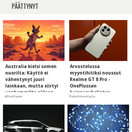
PÄÄTTYNYT
Australia kielsi somen
Arvostelussa
nuorilta: Käyttö ei
myyntihitiksi noussut
vähentynyt juuri
Realme GT 8 Pro -
lainkaan, mutta siirtyi
OnePlussan
vanhemmilta piiloon
huippupuhelinten
AfterDawn
Puhelinvertailu
"perillinen"