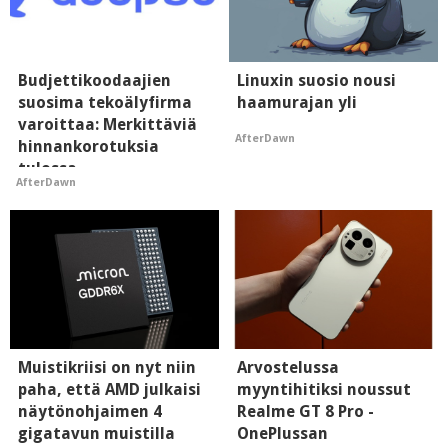
Budjettikoodaajien
Linuxin suosio nousi
suosima tekoälyfirma
haamurajan yli
varoittaa: Merkittäviä
AfterDawn
hinnankorotuksia
tulossa
AfterDawn
Muistikriisi on nyt niin
Arvostelussa
paha, että AMD julkaisi
myyntihitiksi noussut
näytönohjaimen 4
Realme GT 8 Pro -
gigatavun muistilla
OnePlussan