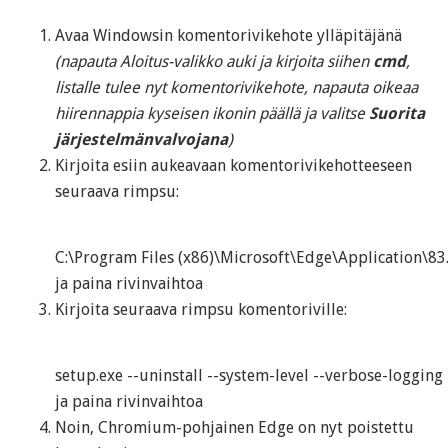
Avaa Windowsin komentorivikehote ylläpitäjänä
(napauta Aloitus-valikko auki ja kirjoita siihen
cmd
,
listalle tulee nyt komentorivikehote, napauta oikeaa
hiirennappia kyseisen ikonin päällä ja valitse
Suorita
järjestelmänvalvojana
)
Kirjoita esiin aukeavaan komentorivikehotteeseen
seuraava rimpsu:
C:\Program Files (x86)\Microsoft\Edge\Application\83.
ja paina rivinvaihtoa
Kirjoita seuraava rimpsu komentoriville:
setup.exe --uninstall --system-level --verbose-logging 
ja paina rivinvaihtoa
Noin, Chromium-pohjainen Edge on nyt poistettu