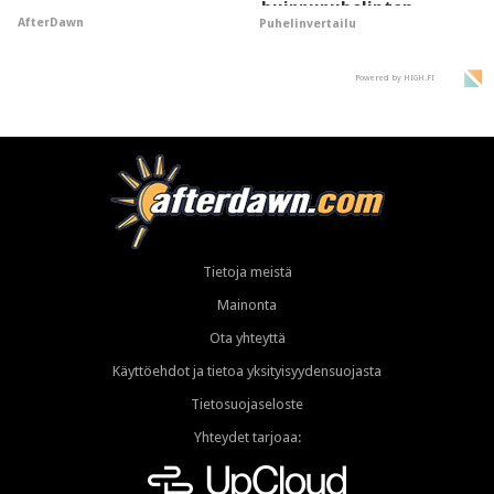
huippupuhelinten
AfterDawn
Puhelinvertailu
"perillinen"
Powered by HIGH.FI
Tietoja meistä
Mainonta
Ota yhteyttä
Käyttöehdot ja tietoa yksityisyydensuojasta
Tietosuojaseloste
Yhteydet tarjoaa: