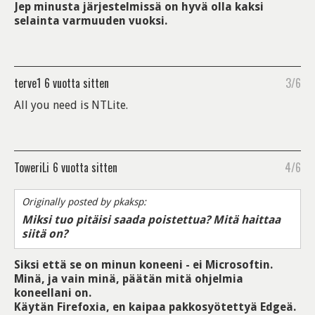
Jep minusta järjestelmissä on hyvä olla kaksi
selainta varmuuden vuoksi.
terve1
6 vuotta sitten
3/6
All you need is NTLite.
ToweriLi
6 vuotta sitten
4/6
Originally posted by pkaksp:
Miksi tuo pitäisi saada poistettua? Mitä haittaa
siitä on?
Siksi että se on minun koneeni - ei Microsoftin.
Minä, ja vain minä, päätän mitä ohjelmia
koneellani on.
Käytän Firefoxia, en kaipaa pakkosyötettyä Edgeä.