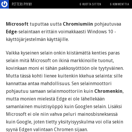
PETTERI PYYNY
6 VUOTTA SITTEN
6 KOMMENTTIA
Microsoft
tuputtaa uutta
Chromiumiin
pohjautuvaa
Edge
-selaintaan erittäin voimakkaasti Windows 10 -
käyttöjärjestelmän käyttäjille.
Vaikka kyseinen selain onkin kiistämättä kenties paras
selain mitä Microsoft on ikinä markkinoille tuonut,
kovinkaan moni ei tähän pakkosyöttöön ole tyytyväinen.
Mutta tässä kohti lienee kuitenkin kkehua selainta: sille
kannattaa antaa mahdollisuus. Sen selainmoottori
pohjautuu samaan selainmoottoriin kuin
Chromenkin
,
mutta monien mielestä Edge ei ole lähellekään
samanlainen muistisyöppö kuin Googlen selain. Lisäksi
Microsoft ei ole niin vahva peluri mainosbisneksessä
kuin Google, joten tietty yksityisyyskulma voi olla sekin
syynä Edgen valintaan Chromen sijaan.