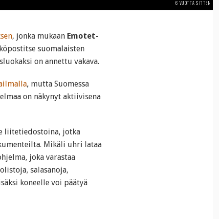
6 VUOTTA SITTEN
ksen
, jonka mukaan
Emotet-
ähköpostitse suomalaisten
sluokaksi on annettu vakava.
ailmalla
, mutta Suomessa
hjelmaa on näkynyt aktiivisena
liitetiedostoina, jotka
kumenteilta. Mikäli uhri lataa
ohjelma, joka varastaa
olistoja, salasanoja,
säksi koneelle voi päätyä