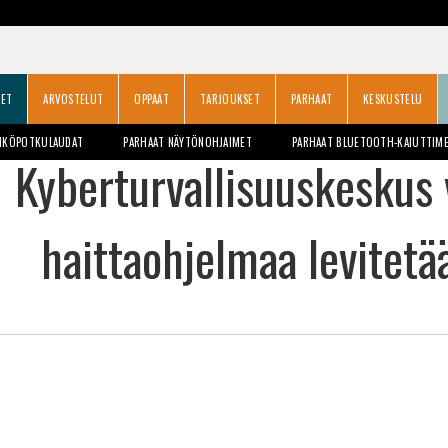
SET
ARVOSTELUT
OPPAAT
TARJOUKSET
PARHAAT
KESKUSTELU
HKÖPOTKULAUDAT
PARHAAT NÄYTÖNOHJAIMET
PARHAAT BLUETOOTH-KAIUTTIM
Kyberturvallisuuskeskus 
haittaohjelmaa levitetä