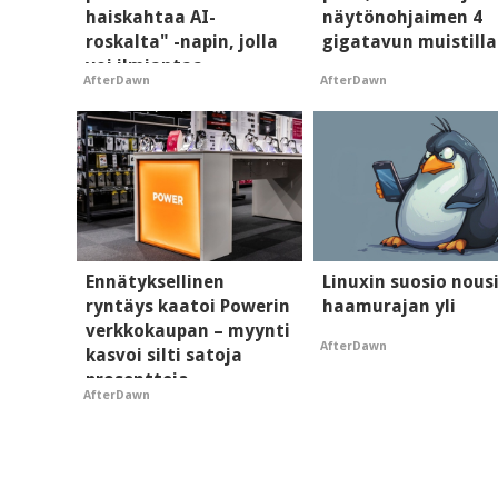
haiskahtaa AI-
näytönohjaimen 4
roskalta" -napin, jolla
gigatavun muistilla
voi ilmiantaa
AfterDawn
AfterDawn
tekoälytauhkan
Ennätyksellinen
Linuxin suosio nous
ryntäys kaatoi Powerin
haamurajan yli
verkkokaupan – myynti
AfterDawn
kasvoi silti satoja
prosentteja
AfterDawn