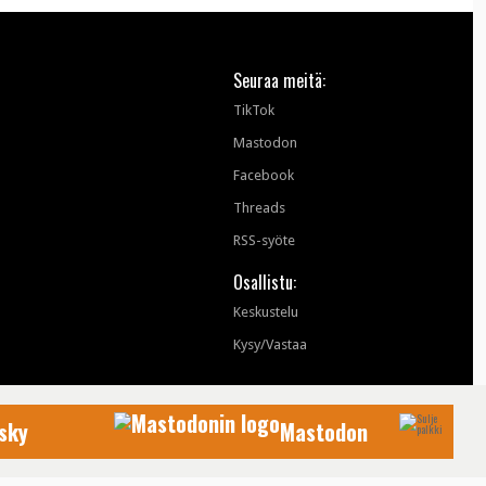
Seuraa meitä:
TikTok
Mastodon
Facebook
Threads
RSS-syöte
Osallistu:
Keskustelu
Kysy/Vastaa
sky
Mastodon