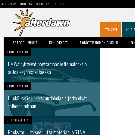
AFTERDAWN
PUHELINVERTAILU
X2.FI
HIGH.FI
ETUSIVU
UUTI
ROBOTTI-IMURIT
KUULOKKEET
ROBOTTIRUOHONLEIKKURI
SÄ
5 TUNTIA SITTEN
BMW:t ryhtyivät näyttämään leffamainoksia
autoa käynnistettäessä
5 TUNTIA SITTEN
DuckDuckGo julkaisi aurinkolasit, jotka eivät
tallenna mitään
6 TUNTIA SITTEN
Rockstar julkaisee uutta materiaalia GTA VI -