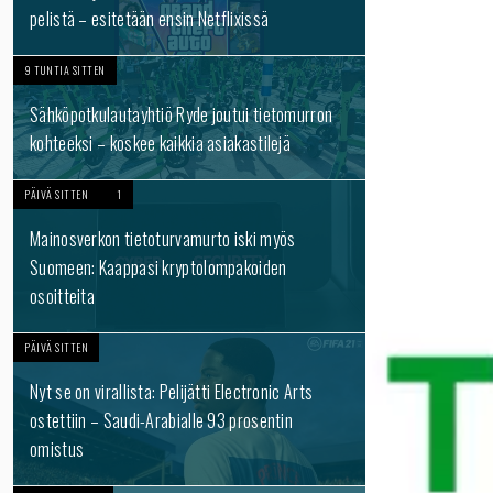
pelistä – esitetään ensin Netflixissä
9 TUNTIA SITTEN
Sähköpotkulautayhtiö Ryde joutui tietomurron
kohteeksi – koskee kaikkia asiakastilejä
PÄIVÄ SITTEN
1
Mainosverkon tietoturvamurto iski myös
Suomeen: Kaappasi kryptolompakoiden
osoitteita
PÄIVÄ SITTEN
Nyt se on virallista: Pelijätti Electronic Arts
ostettiin – Saudi-Arabialle 93 prosentin
omistus