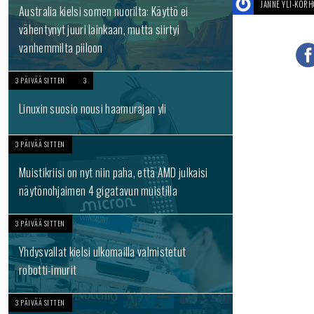
JANNE YLI-KOR
Australia kielsi somen nuorilta: Käyttö ei
vähentynyt juuri lainkaan, mutta siirtyi
vanhemmilta piiloon
3 PÄIVÄÄ SITTEN
3
Linuxin suosio nousi haamurajan yli
3 PÄIVÄÄ SITTEN
Muistikriisi on nyt niin paha, että AMD julkaisi
näytönohjaimen 4 gigatavun muistilla
3 PÄIVÄÄ SITTEN
Yhdysvallat kielsi ulkomailla valmistetut
robotti-imurit
3 PÄIVÄÄ SITTEN