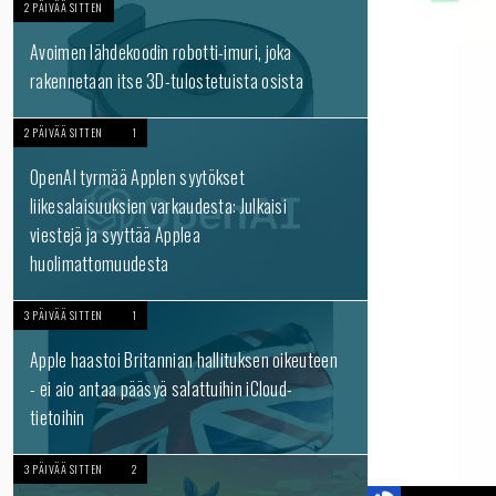
2 PÄIVÄÄ SITTEN
Avoimen lähdekoodin robotti-imuri, joka
rakennetaan itse 3D-tulostetuista osista
2 PÄIVÄÄ SITTEN
1
OpenAI tyrmää Applen syytökset
liikesalaisuuksien varkaudesta: Julkaisi
viestejä ja syyttää Applea
huolimattomuudesta
3 PÄIVÄÄ SITTEN
1
Apple haastoi Britannian hallituksen oikeuteen
- ei aio antaa pääsyä salattuihin iCloud-
tietoihin
3 PÄIVÄÄ SITTEN
2