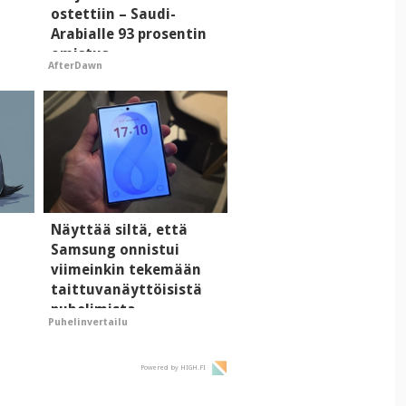
ostettiin – Saudi-
Arabialle 93 prosentin
omistus
AfterDawn
i
Näyttää siltä, että
Samsung onnistui
viimeinkin tekemään
taittuvanäyttöisistä
puhelimista
Puhelinvertailu
supersuosittuja
Powered by HIGH.FI