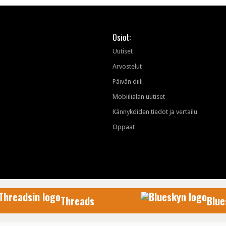
Osiot:
Uutiset
Arvostelut
Päivän diili
Mobiilialan uutiset
Kännyköiden tiedot ja vertailu
Oppaat
Threads
Blue
AfterDawn Oy
© 1999-2026