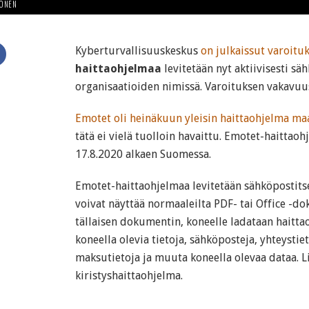
HONEN
Kyberturvallisuuskeskus
on julkaissut varoitu
haittaohjelmaa
levitetään nyt aktiivisesti s
organisaatioiden nimissä. Varoituksen vakavuu
Emotet oli heinäkuun yleisin haittaohjelma ma
tätä ei vielä tuolloin havaittu. Emotet-haittao
17.8.2020 alkaen Suomessa.
Emotet-haittaohjelmaa levitetään sähköpostitse 
voivat näyttää normaaleilta PDF- tai Office -do
tällaisen dokumentin, koneelle ladataan haitta
koneella olevia tietoja, sähköposteja, yhteystiet
maksutietoja ja muuta koneella olevaa dataa. Li
kiristyshaittaohjelma.