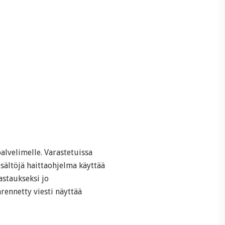
lvelimelle. Varastetuissa
sältöjä haittaohjelma käyttää
astaukseksi jo
rennetty viesti näyttää