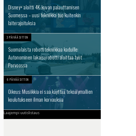
Disney+ aloitti 4K-kuvan palauttamisen
Suomessa – uusi tekniikka tuo kuitenkin
laiterajoituksia
3 PÄIVÄÄ SITTEN
Suomalaista robottitekniikkaa kaduille:
Autonominen lakaisurobotti aloittaa työt
Porvoossa
6 PÄIVÄÄ SITTEN
Oikeus: Musiikkia ei saa käyttää tekoälymallien
koulutukseen ilman korvauksia
Laajempi uutislistaus