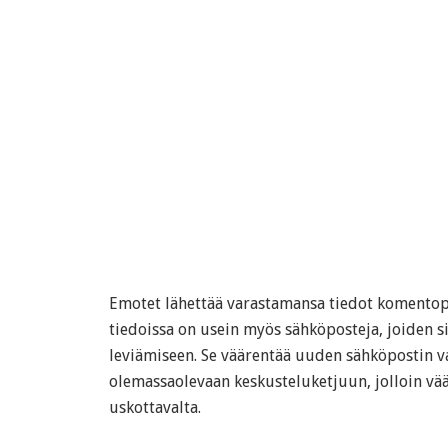
Emotet lähettää varastamansa tiedot komentopa
tiedoissa on usein myös sähköposteja, joiden si
leviämiseen. Se väärentää uuden sähköpostin v
olemassaolevaan keskusteluketjuun, jolloin vää
uskottavalta.