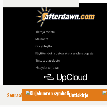
Tietoja meistä
Mainonta
Ota yhteyttä
Käyttöehdot ja tietoa yksityisyydensuojasta
Tietosuojaseloste
Yhteydet tarjoaa:
Seuraa!
Uutiskirje