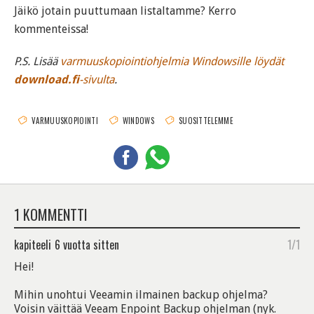
Jäikö jotain puuttumaan listaltamme? Kerro
kommenteissa!
P.S. Lisää
varmuuskopiointiohjelmia Windowsille löydät
download.fi
-sivulta
.
VARMUUSKOPIOINTI
WINDOWS
SUOSITTELEMME
1 KOMMENTTI
kapiteeli
6 vuotta sitten
1/1
Hei!
Mihin unohtui Veeamin ilmainen backup ohjelma?
Voisin väittää Veeam Enpoint Backup ohjelman (nyk.