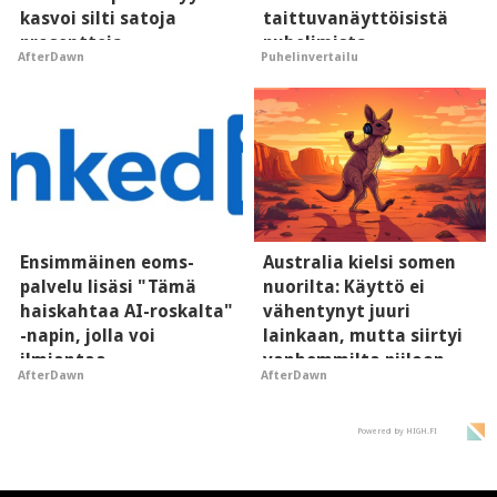
kasvoi silti satoja
taittuvanäyttöisistä
prosentteja
puhelimista
AfterDawn
Puhelinvertailu
supersuosittuja
Ensimmäinen eoms-
Australia kielsi somen
palvelu lisäsi "Tämä
nuorilta: Käyttö ei
haiskahtaa AI-roskalta"
vähentynyt juuri
-napin, jolla voi
lainkaan, mutta siirtyi
ilmiantaa
vanhemmilta piiloon
AfterDawn
AfterDawn
tekoälytauhkan
Powered by HIGH.FI