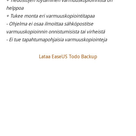
+ Tiedostojen löytäminen varmuuskopioinnista on
helppoa
+ Tukee monta eri varmuuskopiointitapaa
- Ohjelma ei osaa ilmoittaa sähköpostitse
varmuuskopioinnin onnistumisista tai virheistä
- Ei tue tapahtumapohjaisia varmuuskopiointeja
Lataa EaseUS Todo Backup