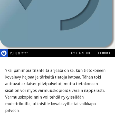
PETTERI PYYNY
6 VUOTTA SITTEN
1 KOMMENTTI
Yksi pahimpia tilanteita arjessa on se, kun tietokoneen
kovalevy hajoaa ja tärkeitä tietoja katoaa. Tähän toki
auttavat erilaiset pilvipalvelut, mutta tietokoneen
sisällön voi myös varmuuskopioida varsin näppärästi.
Varmuuskopioinnin voi tehdä nykyisellään
muistitikuille, ulkoisille kovalevyille tai vaikkapa
pilveen.