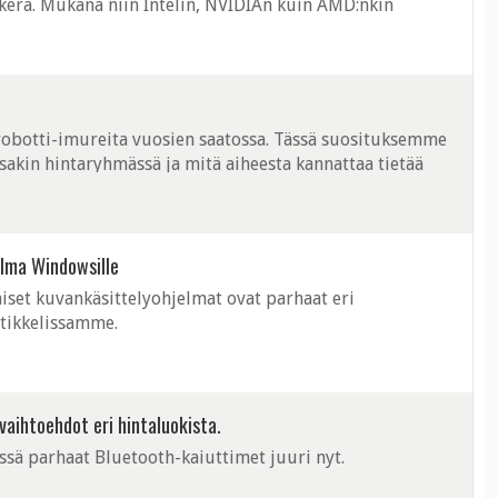
era. Mukana niin Intelin, NVIDIAn kuin AMD:nkin
obotti-imureita vuosien saatossa. Tässä suosituksemme
ssakin hintaryhmässä ja mitä aiheesta kannattaa tietää
elma Windowsille
set kuvankäsittelyohjelmat ovat parhaat eri
artikkelissamme.
vaihtoehdot eri hintaluokista.
ässä parhaat Bluetooth-kaiuttimet juuri nyt.