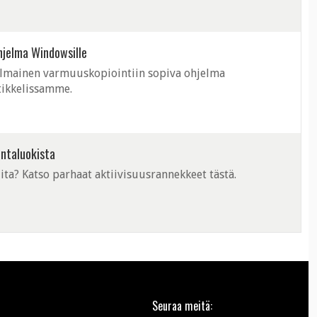
hjelma Windowsille
s ilmainen varmuuskopiointiin sopiva ohjelma
rtikkelissamme.
intaluokista
ita? Katso parhaat aktiivisuusrannekkeet tästä.
Seuraa meitä: