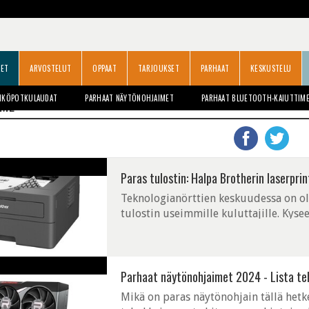
SET
ARVOSTELUT
OPPAAT
TARJOUKSET
PARHAAT
KESKUSTELU
HKÖPOTKULAUDAT
PARHAAT NÄYTÖNOHJAIMET
PARHAAT BLUETOOTH-KAIUTTIM
MME
Paras tulostin: Halpa Brotherin laserprin
Teknologianörttien keskuudessa on oll
tulostin useimmille kuluttajille. Kyse
Parhaat näytönohjaimet 2024 - Lista t
Mikä on paras näytönohjain tällä hetk