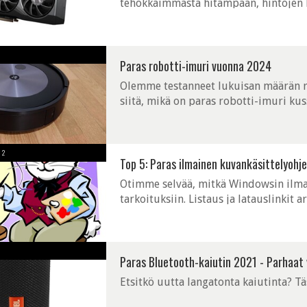
tehokkaimmasta hitampaan, hintojen k
näytönohjaimet.
Paras robotti-imuri vuonna 2024
Olemme testanneet lukuisan määrän r
siitä, mikä on paras robotti-imuri ku
ennen ostoa.
2
Top 5: Paras ilmainen kuvankäsittelyohj
Otimme selvää, mitkä Windowsin ilmai
tarkoituksiin. Listaus ja latauslinkit 
Paras Bluetooth-kaiutin 2021 - Parhaat 
Etsitkö uutta langatonta kaiutinta? T