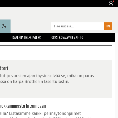
ET
RAKENNA HALPA PELI-PC
OPAS: KOVALEVYN VAIHTO
tteri
ut jo vuosien ajan täysin selvää se, mikä on paras
essä on halpa Brotherin lasertulostin.
ehokkaimmasta hitaimpaan
ellä? Listasimme kaikki pelinäytönohjaimet