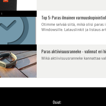
1
Top 5: Paras ilmainen varmuuskopiointio
Otimme selvää siitä, mikä olisi para
Windowsille. Latauslinkit ja listaus a
Paras aktiivisuusranneke - valinnat eri h
Mikä aktiivisuusranneke kannattaa val
Osiot: