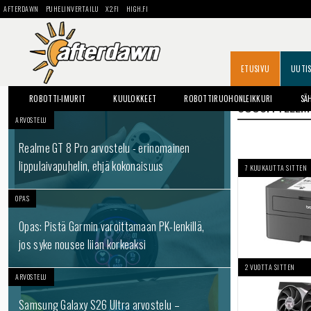
AFTERDAWN
PUHELINVERTAILU
X2.FI
HIGH.FI
ETUSIVU
UUTI
ROBOTTI-IMURIT
KUULOKKEET
ROBOTTIRUOHONLEIKKURI
SÄ
SUOSITTELE
ARVOSTELU
Realme GT 8 Pro arvostelu - erinomainen
lippulaivapuhelin, ehjä kokonaisuus
7 KUUKAUTTA SITTEN
OPAS
Opas: Pistä Garmin varoittamaan PK-lenkillä,
jos syke nousee liian korkeaksi
2 VUOTTA SITTEN
ARVOSTELU
Samsung Galaxy S26 Ultra arvostelu –