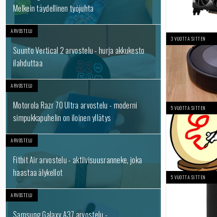
Melkein täydellinen työjuhta
ARVOSTELU
3 VUOTTA SITTEN
Suunto Vertical 2 arvostelu - hurja akkukesto
ilahduttaa
ARVOSTELU
Motorola Razr 70 Ultra arvostelu - moderni
5 VUOTTA SITTEN
simpukkapuhelin on iloinen yllätys
ARVOSTELU
Fitbit Air arvostelu - aktiivisuusranneke, joka
haastaa älykellot
5 VUOTTA SITTEN
ARVOSTELU
Samsung Galaxy A37 arvostelu -