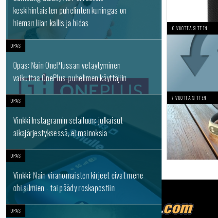
keskihintaisten puhelinten kuningas on
hieman liian kallis ja hidas
6 VUOTTA SITTEN
OPAS
Opas: Näin OnePlussan vetäytyminen
vaikuttaa OnePlus-puhelimen käyttäjiin
7 VUOTTA SITTEN
OPAS
Vinkki Instagramin selailuun: julkaisut
aikajärjestyksessä, ei mainoksia
OPAS
Vinkki: Näin viranomaisten kirjeet eivät mene
ohi silmien - tai päädy roskapostiin
OPAS