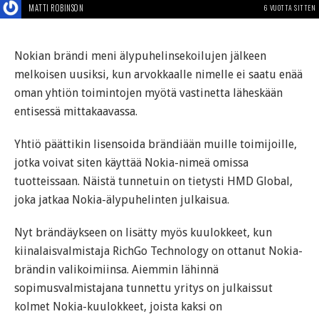
MATTI ROBINSON
6 VUOTTA SITTEN
Nokian brändi meni älypuhelinsekoilujen jälkeen
melkoisen uusiksi, kun arvokkaalle nimelle ei saatu enää
oman yhtiön toimintojen myötä vastinetta läheskään
entisessä mittakaavassa.
Yhtiö päättikin lisensoida brändiään muille toimijoille,
jotka voivat siten käyttää Nokia-nimeä omissa
tuotteissaan. Näistä tunnetuin on tietysti HMD Global,
joka jatkaa Nokia-älypuhelinten julkaisua.
Nyt brändäykseen on lisätty myös kuulokkeet, kun
kiinalaisvalmistaja RichGo Technology on ottanut Nokia-
brändin valikoimiinsa. Aiemmin lähinnä
sopimusvalmistajana tunnettu yritys on julkaissut
kolmet Nokia-kuulokkeet, joista kaksi on