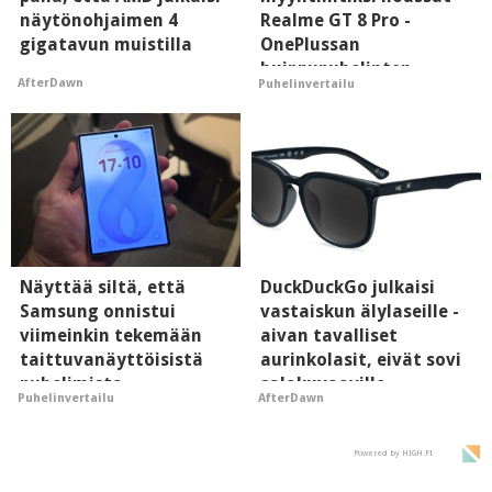
näytönohjaimen 4
Realme GT 8 Pro -
gigatavun muistilla
OnePlussan
huippupuhelinten
AfterDawn
Puhelinvertailu
"perillinen"
Näyttää siltä, että
DuckDuckGo julkaisi
Samsung onnistui
vastaiskun älylaseille -
viimeinkin tekemään
aivan tavalliset
taittuvanäyttöisistä
aurinkolasit, eivät sovi
puhelimista
salakuvaaville
Puhelinvertailu
AfterDawn
supersuosittuja
hyypiöille
Powered by HIGH.FI