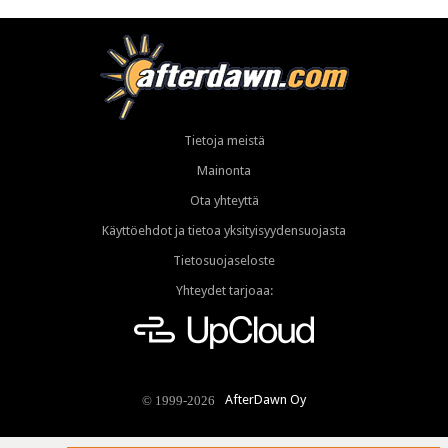
Tietoja meistä
Mainonta
Ota yhteyttä
Käyttöehdot ja tietoa yksityisyydensuojasta
Tietosuojaseloste
Yhteydet tarjoaa:
AfterDawn Oy
© 1999-2026