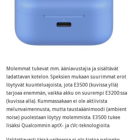
Molemmat tukevat mm. ääniavustajia ja sisältävät
ladattavan kotelon. Speksien mukaan suurimmat erot
löytyvät kuunteluajoista, jota E3500 (kuvissa yllä)
tarjoaa enemmän, vaikka akku on suurempi E3200:ssa
(kuvissa alla). Kummassakaan ei ole aktiivista
melunvaimennusta, mutta taustaäänimoodi (ambient
noise) puolestaan löytyy molemmista. E3500 tukee
lisäksi Qualcommin aptX- ja cVc-teknologioita.
Valitettavasti tässä vaiheessa ei ole tietoa paljonko