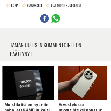
NOKIA
KUULOKKEET
BLUETOOTH-KUULOKKEET
TÄMÄN UUTISEN KOMMENTOINTI ON
PÄÄTTYNYT
Muistikriisi on nyt niin
Arvostelussa
paha, että AMD julkaisi
myyntihitiksi noussut