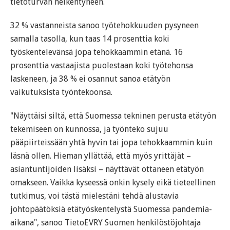
tietoturvan heikentyneen.
32 % vastanneista sanoo työtehokkuuden pysyneen
samalla tasolla, kun taas 14 prosenttia koki
työskentelevänsä jopa tehokkaammin etänä. 16
prosenttia vastaajista puolestaan koki työtehonsa
laskeneen, ja 38 % ei osannut sanoa etätyön
vaikutuksista työntekoonsa.
"Näyttäisi siltä, että Suomessa tekninen perusta etätyön
tekemiseen on kunnossa, ja työnteko sujuu
pääpiirteissään yhtä hyvin tai jopa tehokkaammin kuin
läsnä ollen. Hieman yllättää, että myös yrittäjät –
asiantuntijoiden lisäksi – näyttävät ottaneen etätyön
omakseen. Vaikka kyseessä onkin kysely eikä tieteellinen
tutkimus, voi tästä mielestäni tehdä alustavia
johtopäätöksiä etätyöskentelystä Suomessa pandemia-
aikana", sanoo TietoEVRY Suomen henkilöstöjohtaja