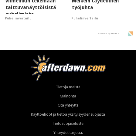
viimeinkin tekemään
Melkein täydellinen
taittuvanäyttöisistä
työjuhta
puhelimista
Puhelinvertailu
Puhelinvertailu
supersuosittuja
Powered by HIGH.FI
Tietoja meistä
Mainonta
Ota yhteyttä
Käyttöehdot ja tietoa yksityisyydensuojasta
Tietosuojaseloste
Yhteydet tarjoaa: