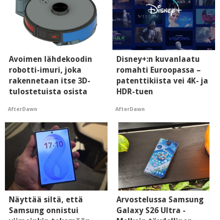
Avoimen lähdekoodin
Disney+:n kuvanlaatu
robotti-imuri, joka
romahti Euroopassa –
rakennetaan itse 3D-
patenttikiista vei 4K- ja
tulostetuista osista
HDR-tuen
AfterDawn
AfterDawn
Näyttää siltä, että
Arvostelussa Samsung
Samsung onnistui
Galaxy S26 Ultra -