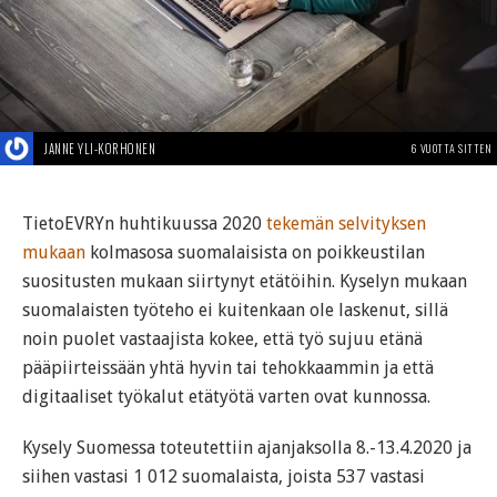
JANNE YLI-KORHONEN
6 VUOTTA SITTEN
TietoEVRYn huhtikuussa 2020
tekemän selvityksen
mukaan
kolmasosa suomalaisista on poikkeustilan
suositusten mukaan siirtynyt etätöihin. Kyselyn mukaan
suomalaisten työteho ei kuitenkaan ole laskenut, sillä
noin puolet vastaajista kokee, että työ sujuu etänä
pääpiirteissään yhtä hyvin tai tehokkaammin ja että
digitaaliset työkalut etätyötä varten ovat kunnossa.
Kysely Suomessa toteutettiin ajanjaksolla 8.-13.4.2020 ja
siihen vastasi 1 012 suomalaista, joista 537 vastasi