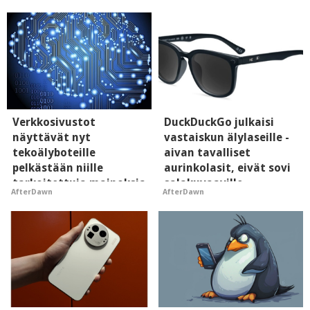
Verkkosivustot
DuckDuckGo julkaisi
näyttävät nyt
vastaiskun älylaseille -
tekoälyboteille
aivan tavalliset
pelkästään niille
aurinkolasit, eivät sovi
tarkoitettuja mainoksia
salakuvaaville
AfterDawn
AfterDawn
- vaikuttaa tekoälyn
hyypiöille
mielikuvaan brändistä