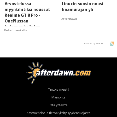
Arvostelussa
Linuxin suosio nousi
myyntihitiksi noussut
haamurajan yli
Realme GT 8 Pro -
AfterDawn
OnePlussan
huippupuhelinten
Puhelinvertailu
"perillinen"
Powered by HIGH.FI
Tietoja meistä
Mainonta
Ota yhteyttä
Käyttöehdot ja tietoa yksityisyydensuojasta