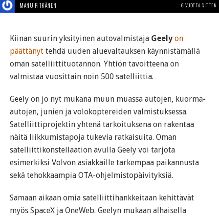
MANU PITKÄNEN
6 VUOTTA SITTEN
Kiinan suurin yksityinen autovalmistaja
Geely
on
päättänyt
tehdä uuden aluevaltauksen käynnistämällä
oman satelliittituotannon. Yhtiön tavoitteena on
valmistaa vuosittain noin 500 satelliittia.
Geely on jo nyt mukana muun muassa autojen, kuorma-
autojen, junien ja volokoptereiden valmistuksessa.
Satelliittiprojektin yhtenä tarkoituksena on rakentaa
näitä liikkumistapoja tukevia ratkaisuita. Oman
satelliittikonstellaation avulla Geely voi tarjota
esimerkiksi Volvon asiakkaille tarkempaa paikannusta
sekä tehokkaampia OTA-ohjelmistopäivityksiä.
Samaan aikaan omia satelliittihankkeitaan kehittävät
myös SpaceX ja OneWeb. Geelyn mukaan alhaisella