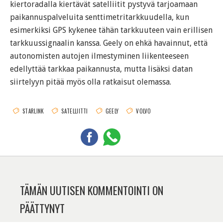
kiertoradalla kiertävät satelliitit pystyvä tarjoamaan
paikannuspalveluita senttimetritarkkuudella, kun
esimerkiksi GPS kykenee tähän tarkkuuteen vain erillisen
tarkkuussignaalin kanssa. Geely on ehkä havainnut, että
autonomisten autojen ilmestyminen liikenteeseen
edellyttää tarkkaa paikannusta, mutta lisäksi datan
siirtelyyn pitää myös olla ratkaisut olemassa.
STARLINK
SATELLIITTI
GEELY
VOLVO
TÄMÄN UUTISEN KOMMENTOINTI ON
PÄÄTTYNYT