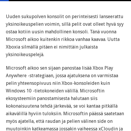
Uuden sukupolven konsolit on perinteisesti lanseerattu
yksinoikeuspelien voimin, sillä pelit ovat olleet hyvä syy
ostaa kotiin uusin mahdollinen konsoli. Tänä vuonna
Microsoft aikoo kuitenkin rikkoa vanhaa kaavaa. Uutta
Xboxia silmällä pitäen ei nimittäin julkaista
yksinoikeuspelejä.
Microsoft aikoo sen sijaan panostaa lisää Xbox Play
Anywhere -strategiaan, jossa ajatuksena on varmistaa
pelin yhteensopivuus niin Xbox-konsoleiden kuin
Windows 10 -tietokoneiden välillä. Microsoftin
ekosysteemiin panostamisesta halutaan siis
kokonaisuutena tehdä järkevää, se voi kantaa pitkällä
aikavälillä hyviin tuloksiin. Microsoftin päässä saatetaan
myös ajatella, että raudan ja pelien välinen side on
muutoinkin katkeamassa jossakin vaiheessa xCloudin ja