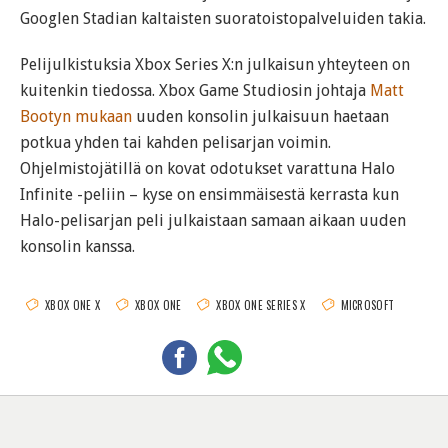
Googlen Stadian kaltaisten suoratoistopalveluiden takia.
Pelijulkistuksia Xbox Series X:n julkaisun yhteyteen on
kuitenkin tiedossa. Xbox Game Studiosin johtaja
Matt
Bootyn mukaan
uuden konsolin julkaisuun haetaan
potkua yhden tai kahden pelisarjan voimin.
Ohjelmistojätillä on kovat odotukset varattuna Halo
Infinite -peliin – kyse on ensimmäisestä kerrasta kun
Halo-pelisarjan peli julkaistaan samaan aikaan uuden
konsolin kanssa.
XBOX ONE X
XBOX ONE
XBOX ONE SERIES X
MICROSOFT