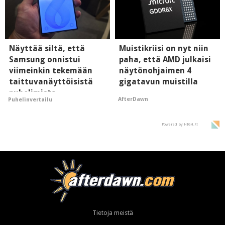
Näyttää siltä, että
Muistikriisi on nyt niin
Samsung onnistui
paha, että AMD julkaisi
viimeinkin tekemään
näytönohjaimen 4
taittuvanäyttöisistä
gigatavun muistilla
puhelimista
AfterDawn
Puhelinvertailu
supersuosittuja
Powered by HIGH.FI
Tietoja meistä