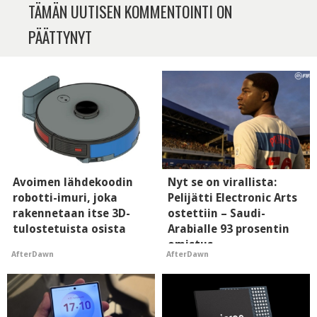
TÄMÄN UUTISEN KOMMENTOINTI ON
PÄÄTTYNYT
Avoimen lähdekoodin
Nyt se on virallista:
robotti-imuri, joka
Pelijätti Electronic Arts
rakennetaan itse 3D-
ostettiin – Saudi-
tulostetuista osista
Arabialle 93 prosentin
omistus
AfterDawn
AfterDawn