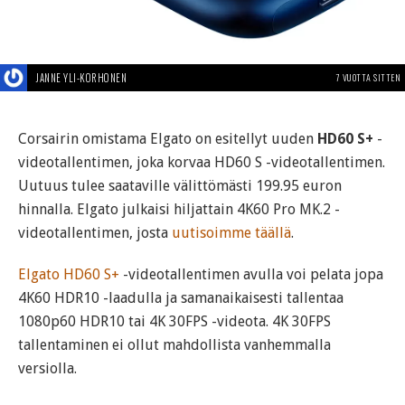
JANNE YLI-KORHONEN
7 VUOTTA SITTEN
Corsairin omistama Elgato on esitellyt uuden
HD60 S+
-
videotallentimen, joka korvaa HD60 S -videotallentimen.
Uutuus tulee saataville välittömästi 199.95 euron
hinnalla. Elgato julkaisi hiljattain 4K60 Pro MK.2 -
videotallentimen, josta
uutisoimme täällä
.
Elgato HD60 S+
-videotallentimen avulla voi pelata jopa
4K60 HDR10 -laadulla ja samanaikaisesti tallentaa
1080p60 HDR10 tai 4K 30FPS -videota. 4K 30FPS
tallentaminen ei ollut mahdollista vanhemmalla
versiolla.