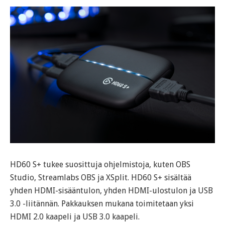
HD60 S+ tukee suosittuja ohjelmistoja, kuten OBS
Studio, Streamlabs OBS ja XSplit. HD60 S+ sisältää
yhden HDMI-sisääntulon, yhden HDMI-ulostulon ja USB
3.0 -liitännän. Pakkauksen mukana toimitetaan yksi
HDMI 2.0 kaapeli ja USB 3.0 kaapeli.