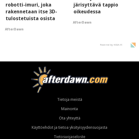
robotti-imuri, joka
järisyttävä tappio
rakennetaan itse 3D-
oikeudessa
tulostetuista osista
AfterDawn
AfterDawn
Powered by HIGH.FI
Tietoja meistä
Mainonta
Ota yhteyttä
Käyttöehdot ja tietoa yksityisyydensuojasta
Tietosuojaseloste