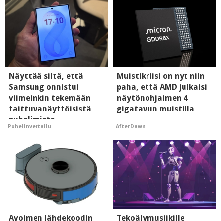
Näyttää siltä, että
Muistikriisi on nyt niin
Samsung onnistui
paha, että AMD julkaisi
viimeinkin tekemään
näytönohjaimen 4
taittuvanäyttöisistä
gigatavun muistilla
puhelimista
AfterDawn
Puhelinvertailu
supersuosittuja
Avoimen lähdekoodin
Tekoälymusiikille