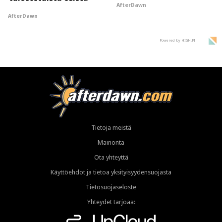
AfterDawn
AfterDawn
Powered by HIGH.FI
Tietoja meistä
Mainonta
Ota yhteyttä
Käyttöehdot ja tietoa yksityisyydensuojasta
Tietosuojaseloste
Yhteydet tarjoaa: