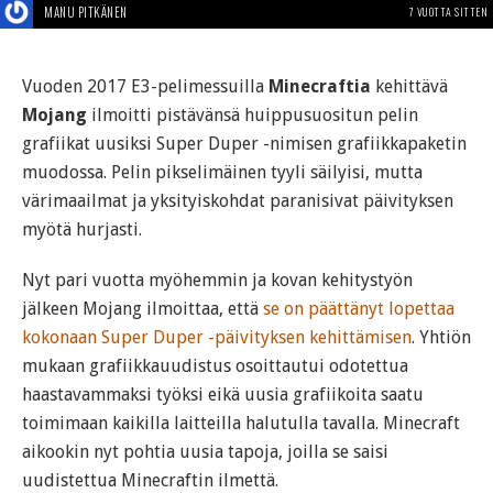
MANU PITKÄNEN
7 VUOTTA SITTEN
Vuoden 2017 E3-pelimessuilla
Minecraftia
kehittävä
Mojang
ilmoitti pistävänsä huippusuositun pelin
grafiikat uusiksi Super Duper -nimisen grafiikkapaketin
muodossa. Pelin pikselimäinen tyyli säilyisi, mutta
värimaailmat ja yksityiskohdat paranisivat päivityksen
myötä hurjasti.
Nyt pari vuotta myöhemmin ja kovan kehitystyön
jälkeen Mojang ilmoittaa, että
se on päättänyt lopettaa
kokonaan Super Duper -päivityksen kehittämisen
. Yhtiön
mukaan grafiikkauudistus osoittautui odotettua
haastavammaksi työksi eikä uusia grafiikoita saatu
toimimaan kaikilla laitteilla halutulla tavalla. Minecraft
aikookin nyt pohtia uusia tapoja, joilla se saisi
uudistettua Minecraftin ilmettä.