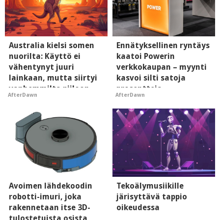
Australia kielsi somen
Ennätyksellinen ryntäys
nuorilta: Käyttö ei
kaatoi Powerin
vähentynyt juuri
verkkokaupan – myynti
lainkaan, mutta siirtyi
kasvoi silti satoja
vanhemmilta piiloon
prosentteja
AfterDawn
AfterDawn
Avoimen lähdekoodin
Tekoälymusiikille
robotti-imuri, joka
järisyttävä tappio
rakennetaan itse 3D-
oikeudessa
tulostetuista osista